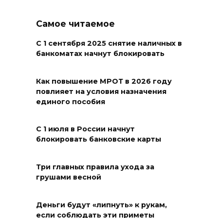
области
07 августа 2026 23:00
Самое читаемое
С 1 сентября 2025 снятие наличных в
Дабы счастье семейное
банкоматах начнут блокировать
сберечь – спрячьте первое
сорванное яблоко: приметы
на 8 августа
Как повышение МРОТ в 2026 году
повлияет на условия назначения
07 августа 2026 22:04
единого пособия
В Железнодорожном районе
С 1 июля в России начнут
Ростова-на-Дону на сутки
блокировать банковские карты
отключат воду из-за
капремонта сетей
Три главных правила ухода за
грушами весной
07 августа 2026 20:32
Полиция ищет вандалов,
Деньги будут «липнуть» к рукам,
если соблюдать эти приметы
осквернивших стелу