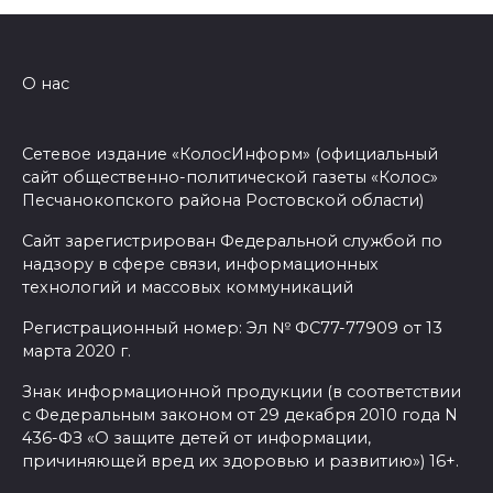
улицах
07 августа 2026 18:42
О нас
В Ростовской области более
2000 жителей бесплатно
Сетевое издание «КолосИнформ» (официальный
осваивают новые профессии
сайт общественно-политической газеты «Колос»
Песчанокопского района Ростовской области)
07 августа 2026 18:38
Сайт зарегистрирован Федеральной службой по
надзору в сфере связи, информационных
Бесплатные путевки для 17
технологий и массовых коммуникаций
тысяч детей: в Ростовской
области продолжается
Регистрационный номер: Эл № ФС77-77909 от 13
оздоровительная кампания
марта 2020 г.
Знак информационной продукции (в соответствии
07 августа 2026 18:30
с Федеральным законом от 29 декабря 2010 года N
436-ФЗ «О защите детей от информации,
Судьба аварийного особняка
причиняющей вред их здоровью и развитию») 16+.
в донской столице