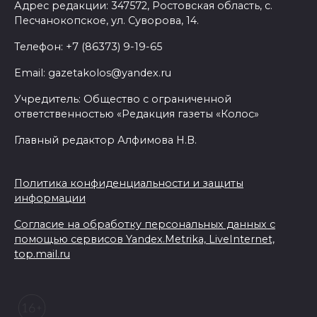
Адрес редакции: 347572, Ростовская область, с.
07 августа 2026 18:28
Песчанокопское, ул. Суворова, 14.
Телефон: +7 (86373) 9-19-65
«Метеор» «Андрей Байков»
Email: gazetakolos@yandex.ru
07 августа 2026 18:25
Учредитель: Общество с ограниченной
ответственностью «Редакция газеты «Колос»
Меры поддержки после ЧС
Главный редактор Алфимова Н.В.
07 августа 2026 17:48
На Дону обсудили
Политика конфиденциальности и защиты
взаимодействие участников
информации
избирательного процесса в
Согласие на обработку персональных данных с
период ЕДГ-2026
помощью сервисов Yandex.Metrika, LiveInternet,
top.mail.ru
07 августа 2026 17:14
В Ростове доходный дом
Емельяновых на Большой