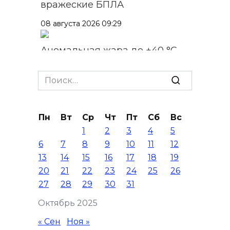
вражеские БПЛА
08 августа 2026 09:29
Аномальная жара до +40 °C
накроет Ростов-на-Дону 8
августа
Search
for:
08 августа 2026 09:23
Пн
Вт
Ср
Чт
Пт
Сб
Вс
Ночью дежурными силами
1
2
3
4
5
ПВО перехвачены и
6
7
8
9
10
11
12
уничтожены 397 украинских
13
14
15
16
17
18
19
беспилотников
20
21
22
23
24
25
26
08 августа 2026 09:19
27
28
29
30
31
Октябрь 2025
Более 30 БПЛА сбили ночью в
пяти районах Ростовской
« Сен
Ноя »