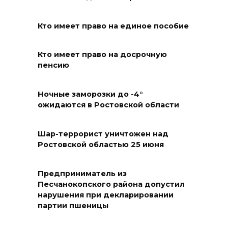
«Освободителям Ростова»
Кто имеет право на единое пособие
07 августа 2026 20:12
Кто имеет право на досрочную
Госавтоинспекция по
пенсию
Ростовской области призвала
водителей быть осторожными
из-за ухудшения погоды
Ночные заморозки до -4°
ожидаются в Ростовской области
07 августа 2026 19:39
Шар-террорист уничтожен над
Сап-фестиваль, ночной забег
Ростовской областью 25 июня
и турниры: как в Ростове
отметят День физкультурника
Предприниматель из
07 августа 2026 19:19
Песчанокопского района допустил
нарушения при декларировании
партии пшеницы
В Таганроге из-за аварии
отключили свет на четырех