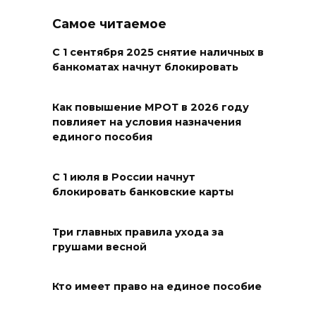
группового отравления
Самое читаемое
09 августа 2026 17:24
С 1 сентября 2025 снятие наличных в
На Дону почтили память
банкоматах начнут блокировать
детей – жертв войны в
Донбассе
Как повышение МРОТ в 2026 году
повлияет на условия назначения
09 августа 2026 16:55
единого пособия
День памяти детей – жертв
С 1 июля в России начнут
войны в Донбассе: донские
блокировать банковские карты
учреждения культуры
присоединились к минуте
молчания
Три главных правила ухода за
грушами весной
09 августа 2026 16:13
Кто имеет право на единое пособие
Вылетела в кювет:
смертельное ДТП в