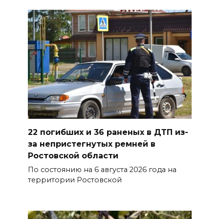
08 августа 2026 16:56
Журналисты «ДОН 24» вышли
на субботник в парке
Островского
08 августа 2026 15:59
Сносить нельзя, сохранять
нечем: как ростовчане
спасают доходный дом
Рувинского от запустения
22 погибших и 36 раненых в ДТП из-
за непристегнутых ремней в
08 августа 2026 14:04
Ростовской области
По состоянию на 6 августа 2026 года на
В Волгодонске мужчина
территории Ростовской
поджег газ в квартире
бывшей жены, эвакуированы
7 человек