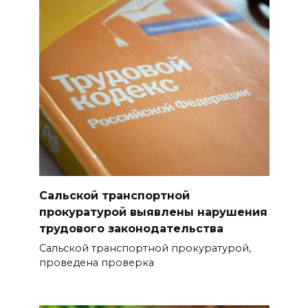
Горел сухостой: в Ростовской
области сбили 30 БПЛА
08 августа 2026 23:10
Пусть съест ребенок капусту,
дабы учеба легко давалась:
приметы на 9 августа
08 августа 2026 18:37
На трассе Р-280 «Новороссия»
Сальской транспортной
водителей будут
прокуратурой выявлены нарушения
предупреждать об угрозе
трудового законодательства
БПЛА по радио
Сальской транспортной прокуратурой,
08 августа 2026 18:15
проведена проверка
На Дону обсудили вопросы