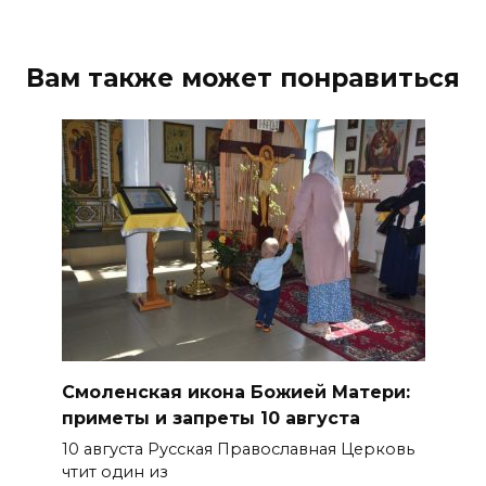
09 августа 2026 12:48
Юрий Слюсарь поздравил
Вам также может понравиться
строителей с
профессиональным
праздником
09 августа 2026 12:01
Два донских курса по
финансовой грамотности
могут признать лучшими в
стране
09 августа 2026 11:43
Смоленская икона Божией Матери:
Донской колледж закупил
приметы и запреты 10 августа
комплексы БПЛА для
10 августа Русская Православная Церковь
обучения пилотированию
чтит один из