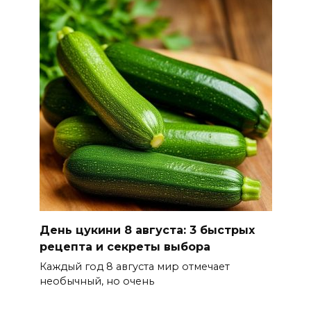
повышения доступности
медицинской помощи с
участием федеральных
экспертов
08 августа 2026 17:40
В Новочеркасске построят
новую модульную котельную
и благоустроят проспект
Платовский
08 августа 2026 17:18
День цукини 8 августа: 3 быстрых
Это стало нашей традицией:
рецепта и секреты выбора
ростовчане установили
Каждый год 8 августа мир отмечает
самодельные поилки для
необычный, но очень
бездомных животных