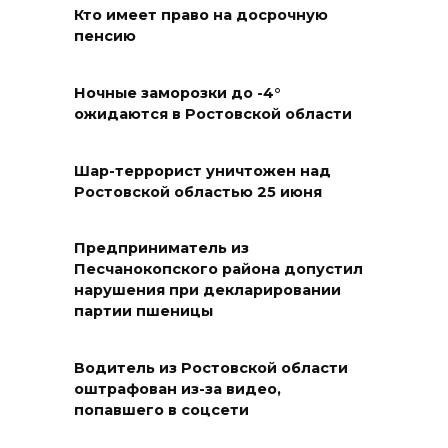
Кто имеет право на досрочную
Целинском районе
пенсию
09 августа 2026 14:36
Ночные заморозки до -4°
Запах гари: в Левенцовке
ожидаются в Ростовской области
горела трава
Шар-террорист уничтожен над
09 августа 2026 14:21
Ростовской областью 25 июня
В Таганроге горел склад на
250 «квадратах»
Предприниматель из
Песчанокопского района допустил
09 августа 2026 13:56
нарушения при декларировании
партии пшеницы
Парк не построю: Николай
Василенко не планирует
Водитель из Ростовской области
становиться меценатом для
оштрафован из-за видео,
Ростова
попавшего в соцсети