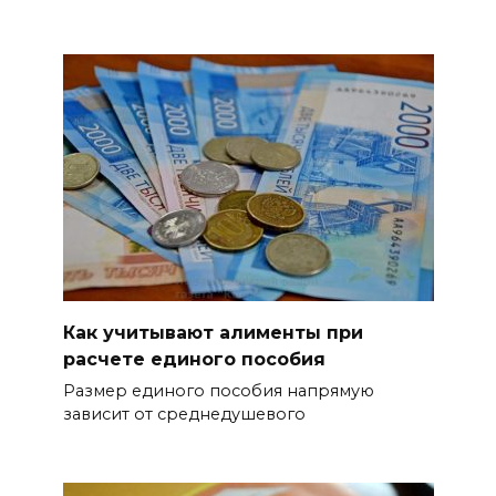
09 августа 2026 10:50
На юге и северо-востоке
Ростовской области сегодня
до +40 °C
09 августа 2026 10:31
В 21 донском муниципалитете
ожидается чрезвычайная
жара
09 августа 2026 09:34
Как учитывают алименты при
расчете единого пособия
Ураган не обещают: сегодня в
Размер единого пособия напрямую
Ростове жара
зависит от среднедушевого
09 августа 2026 07:01