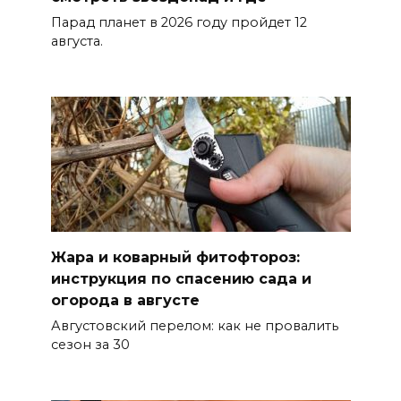
новому «Метеору» присвоили
имя «Андрей Байков»
Парад планет в 2026 году пройдет 12
августа.
07 августа 2026 14:25
Миграционная ситуация на
Дону
07 августа 2026 14:20
Штормовое предупреждение:
на Ростовскую область
надвигаются ливни с градом
Жара и коварный фитофтороз:
инструкция по спасению сада и
07 августа 2026 13:59
огорода в августе
Августовский перелом: как не провалить
В Общественной палате
сезон за 30
предложили сократить
рабочий день из-за жары