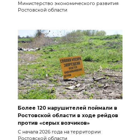
Министерство экономического развития
стать городом с населением
Ростовской области
под 2 млн человек
07 августа 2026 15:22
В Ростове на озере Лесном
утонул 43-летний мужчина
07 августа 2026 15:06
В Ростовской области из-за
жары проезжую часть
федеральных трасс поливают
водой
Более 120 нарушителей поймали в
07 августа 2026 14:55
Ростовской области в ходе рейдов
против «серых возчиков»
Сотрудники ДПС помогли
С начала 2026 года на территории
женщине с ребенком на
Ростовской области