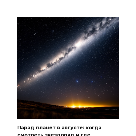
трассе М-4 «Дон»
07 августа 2026 14:33
В Батайске в заброшенном
здании произошло короткое
замыкание
07 августа 2026 14:30
Учиться, чтобы работать
07 августа 2026 14:28
Раскаленный август
07 августа 2026 14:28
Парад планет в августе: когда
До 120 человек на борту:
смотреть звездопад и где