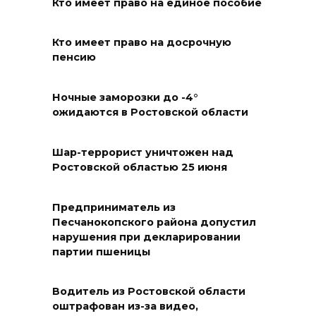
Кто имеет право на единое пособие
Меры поддержки после ЧС
Кто имеет право на досрочную
07 августа 2026 17:48
пенсию
На Дону обсудили
Ночные заморозки до -4°
взаимодействие участников
ожидаются в Ростовской области
избирательного процесса в
период ЕДГ-2026
Шар-террорист уничтожен над
Ростовской областью 25 июня
07 августа 2026 17:14
В Ростове доходный дом
Предприниматель из
Емельяновых на Большой
Песчанокопского района допустил
нарушения при декларировании
Садовой, 94, обследуют
партии пшеницы
специалисты
07 августа 2026 17:03
Водитель из Ростовской области
оштрафован из-за видео,