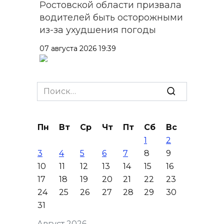
Ростовской области призвала
водителей быть осторожными
из-за ухудшения погоды
07 августа 2026 19:39
Сап-фестиваль, ночной забег
и турниры: как в Ростове
Search
отметят День физкультурника
for:
07 августа 2026 19:19
Пн
Вт
Ср
Чт
Пт
Сб
Вс
1
2
В Таганроге из-за аварии
3
4
5
6
7
8
9
отключили свет на четырех
10
11
12
13
14
15
16
улицах
17
18
19
20
21
22
23
07 августа 2026 18:42
24
25
26
27
28
29
30
31
В Ростовской области более
Август 2026