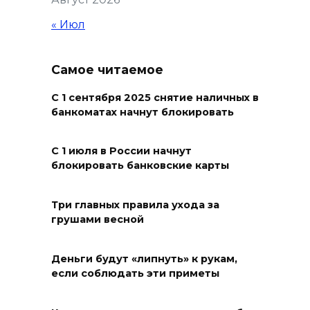
2000 жителей бесплатно
осваивают новые профессии
« Июл
07 августа 2026 18:38
Самое читаемое
Бесплатные путевки для 17
тысяч детей: в Ростовской
С 1 сентября 2025 снятие наличных в
банкоматах начнут блокировать
области продолжается
оздоровительная кампания
С 1 июля в России начнут
07 августа 2026 18:30
блокировать банковские карты
Судьба аварийного особняка
Три главных правила ухода за
в донской столице
грушами весной
07 августа 2026 18:28
Деньги будут «липнуть» к рукам,
«Метеор» «Андрей Байков»
если соблюдать эти приметы
07 августа 2026 18:25