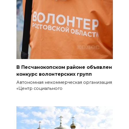
07 августа 2026 13:43
Памятник Ермаку в
Новочеркасске перекрасили в
черный цвет – общественники
бьют тревогу
07 августа 2026 13:38
Мем с Путиным, российские
В Песчанокопском районе объявлен
лекарства и уникальные
конкурс волонтерских групп
операции: основные события
Автономная некоммерческая организация
6 августа
«Центр социального
07 августа 2026 12:57
Проект Таганрогского музея
победил во втором конкурсе
программы «Красота внутри»