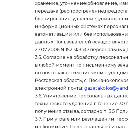
хранение, уточнение(обновление, изм
передача (распространение,предостав
блокирование, удаление, уничтожение
информационных системах персональ
автоматизации или без использовани
данных Пользователей осуществляетс
27.07.2006 N 152-ФЗ «О персональных 
3.5. Согласие на обработку персонал
в любой момент по письменному зая
по почте заказным письмом с уведомл
Ростовская область, с. Песчанокопское
электронной почты:
gazetakolos@yand
3.6. Уничтожение персональных данн
технического удаления в течение 30 
получения отзыва, согласно п. 3.5 Пол
3.7. При утрате или разглашении пе
информирует Пользователя об утрате