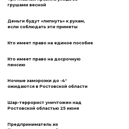
грушами весной
На Дону проходит месячник
диспансеризации для людей
Деньги будут «липнуть» к рукам,
от 65 лет
если соблюдать эти приметы
07 августа 2026 09:01
Кто имеет право на единое пособие
Семеро погибших: за сутки на
Дону зафиксировали 7 ДТП
Кто имеет право на досрочную
пенсию
07 августа 2026 08:42
Ночные заморозки до -4°
Сотни БПЛА подавили над
ожидаются в Ростовской области
территориями РФ за ночь
07 августа 2026 08:33
Шар-террорист уничтожен над
Ростовской областью 25 июня
Мужчина утонул на озере в
Ростове
Предприниматель из