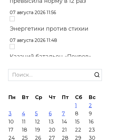
превысила норму в 12 раз
07 августа 2026 11:56
Энергетики против стихии
07 августа 2026 11:48
Казачий батальон «Покров»
формируется в войсках
беспилотных систем
Search
for:
07 августа 2026 11:37
Пн
Вт
Ср
Чт
Пт
Сб
Вс
С 18 августа в Ростове в пер.
1
2
Доломановском появятся еще
3
4
5
6
7
8
9
11 новых парковок
10
11
12
13
14
15
16
07 августа 2026 10:43
17
18
19
20
21
22
23
24
25
26
27
28
29
30