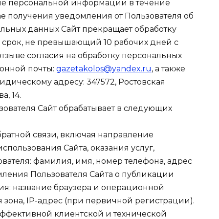
ие персональной информации в течение
ае получения уведомления от Пользователя об
альных данных Сайт прекращает обработку
 срок, не превышающий 10 рабочих дней с
тзыве согласия на обработку персональных
ронной почты:
gazetakolos@yandex.ru
, а также
дическому адресу: 347572, Ростовская
а, 14.
ователя Сайт обрабатывает в следующих
обратной связи, включая направление
спользования Сайта, оказания услуг,
ователя: фамилия, имя, номер телефона, адрес
омления Пользователя Сайта о публикации
ия: название браузера и операционной
 зона, IP-адрес (при первичной регистрации).
 эффективной клиентской и технической