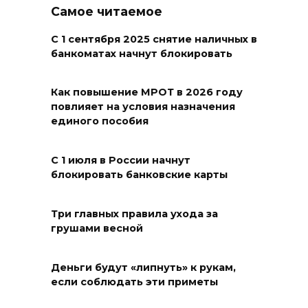
Самое читаемое
Рувинского от запустения
08 августа 2026 14:04
С 1 сентября 2025 снятие наличных в
банкоматах начнут блокировать
В Волгодонске мужчина
поджег газ в квартире
Как повышение МРОТ в 2026 году
повлияет на условия назначения
бывшей жены, эвакуированы
единого пособия
7 человек
08 августа 2026 13:19
С 1 июля в России начнут
блокировать банковские карты
Юрий Слюсарь поздравил
жителей Ростовской области
Три главных правила ухода за
с Днем физкультурника
грушами весной
08 августа 2026 10:49
Деньги будут «липнуть» к рукам,
Ростовчане оказались среди
если соблюдать эти приметы
эвакуированных с пляжа в