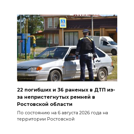
осквернивших стелу
«Освободителям Ростова»
07 августа 2026 20:12
Госавтоинспекция по
Ростовской области призвала
водителей быть осторожными
из-за ухудшения погоды
07 августа 2026 19:39
Сап-фестиваль, ночной забег
22 погибших и 36 раненых в ДТП из-
и турниры: как в Ростове
за непристегнутых ремней в
отметят День физкультурника
Ростовской области
По состоянию на 6 августа 2026 года на
07 августа 2026 19:19
территории Ростовской
В Таганроге из-за аварии