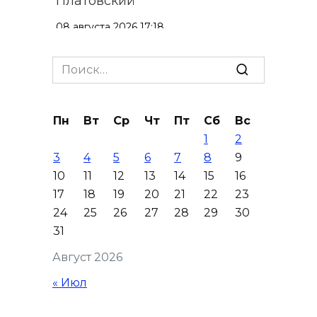
Платовский
08 августа 2026 17:18
Это стало нашей традицией:
Search
ростовчане установили
for:
самодельные поилки для
бездомных животных
Пн
Вт
Ср
Чт
Пт
Сб
Вс
1
2
08 августа 2026 16:56
3
4
5
6
7
8
9
10
11
12
13
14
15
16
Журналисты «ДОН 24» вышли
17
18
19
20
21
22
23
на субботник в парке
24
25
26
27
28
29
30
Островского
31
08 августа 2026 15:59
Август 2026
Сносить нельзя, сохранять
« Июл
нечем: как ростовчане
спасают доходный дом