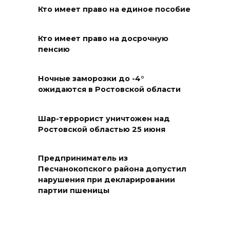
Новороссийске
Кто имеет право на единое пособие
08 августа 2026 10:40
Кто имеет право на досрочную
пенсию
В Ростовской области
ликвидировали 16
техногенных пожаров и 30
Ночные заморозки до -4°
ожидаются в Ростовской области
возгораний растительности
08 августа 2026 10:35
Шар-террорист уничтожен над
Ростовской областью 25 июня
В Ростовской области
объявили штормовое
Предприниматель из
предупреждение из-за
Песчанокопского района допустил
высокого риска пожаров
нарушения при декларировании
партии пшеницы
08 августа 2026 09:32
Утром над акваторией