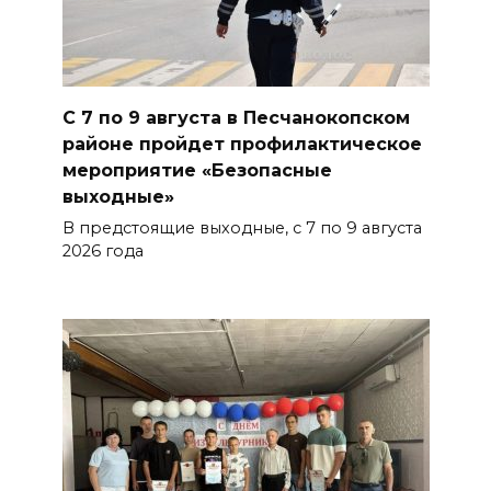
Емельяновых на Большой
Садовой, 94, обследуют
специалисты
07 августа 2026 17:03
С 7 по 9 августа в Песчанокопском
районе пройдет профилактическое
Бетон и влага: эксперт ЮФУ
мероприятие «Безопасные
выходные»
объяснил, почему
ростовчанам тяжело
В предстоящие выходные, с 7 по 9 августа
переносить жару
2026 года
БОЛЬШЕ НОВОСТЕЙ