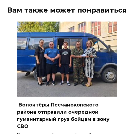
Азовского моря сбили
Вам также может понравиться
вражеские БПЛА
08 августа 2026 09:29
Аномальная жара до +40 °C
накроет Ростов-на-Дону 8
августа
08 августа 2026 09:23
Ночью дежурными силами
ПВО перехвачены и
уничтожены 397 украинских
беспилотников
Волонтёры Песчанокопского
08 августа 2026 09:19
района отправили очередной
гуманитарный груз бойцам в зону
СВО
Более 30 БПЛА сбили ночью в