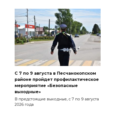
07 августа 2026 18:38
Бесплатные путевки для 17
тысяч детей: в Ростовской
области продолжается
оздоровительная кампания
07 августа 2026 18:30
Судьба аварийного особняка
в донской столице
07 августа 2026 18:28
С 7 по 9 августа в Песчанокопском
районе пройдет профилактическое
«Метеор» «Андрей Байков»
мероприятие «Безопасные
выходные»
БОЛЬШЕ НОВОСТЕЙ
В предстоящие выходные, с 7 по 9 августа
2026 года