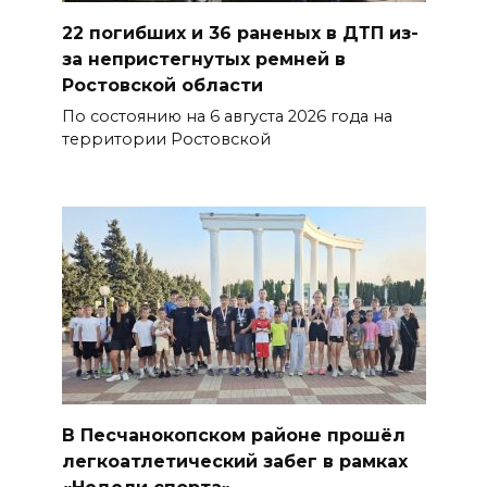
07 августа 2026 22:04
22 погибших и 36 раненых в ДТП из-
за непристегнутых ремней в
В Железнодорожном районе
Ростовской области
Ростова-на-Дону на сутки
По состоянию на 6 августа 2026 года на
отключат воду из-за
территории Ростовской
капремонта сетей
07 августа 2026 20:32
Полиция ищет вандалов,
осквернивших стелу
«Освободителям Ростова»
07 августа 2026 20:12
Госавтоинспекция по
Ростовской области призвала
В Песчанокопском районе прошёл
водителей быть осторожными
легкоатлетический забег в рамках
из-за ухудшения погоды
«Недели спорта»