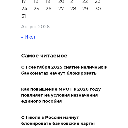
17
18
19
20
21
22
23
медицинской помощи с
24
25
26
27
28
29
30
участием федеральных
31
экспертов
Август 2026
08 августа 2026 17:40
« Июл
В Новочеркасске построят
новую модульную котельную
Самое читаемое
и благоустроят проспект
Платовский
С 1 сентября 2025 снятие наличных в
банкоматах начнут блокировать
08 августа 2026 17:18
Как повышение МРОТ в 2026 году
Это стало нашей традицией:
повлияет на условия назначения
ростовчане установили
единого пособия
самодельные поилки для
бездомных животных
С 1 июля в России начнут
блокировать банковские карты
08 августа 2026 16:56