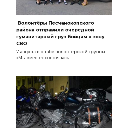
08 августа 2026 10:35
В Ростовской области
объявили штормовое
Волонтёры Песчанокопского
предупреждение из-за
района отправили очередной
высокого риска пожаров
гуманитарный груз бойцам в зону
СВО
08 августа 2026 09:32
7 августа в штабе волонтёрской группы
«Мы вместе» состоялась
Утром над акваторией
Азовского моря сбили
вражеские БПЛА
08 августа 2026 09:29
Аномальная жара до +40 °C
накроет Ростов-на-Дону 8
августа
08 августа 2026 09:23