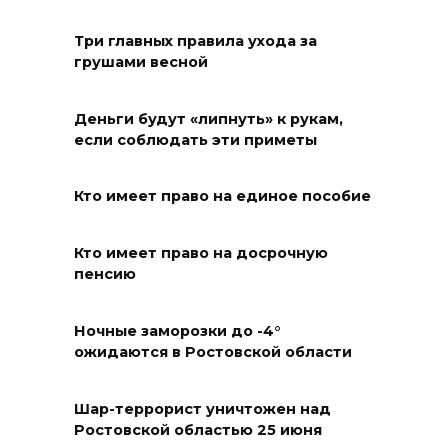
Журналисты «ДОН 24» вышли
Три главных правила ухода за
грушами весной
на субботник в парке
Островского
Деньги будут «липнуть» к рукам,
08 августа 2026 15:59
если соблюдать эти приметы
Сносить нельзя, сохранять
Кто имеет право на единое пособие
нечем: как ростовчане
спасают доходный дом
Рувинского от запустения
Кто имеет право на досрочную
пенсию
08 августа 2026 14:04
Ночные заморозки до -4°
В Волгодонске мужчина
ожидаются в Ростовской области
поджег газ в квартире
бывшей жены, эвакуированы
Шар-террорист уничтожен над
7 человек
Ростовской областью 25 июня