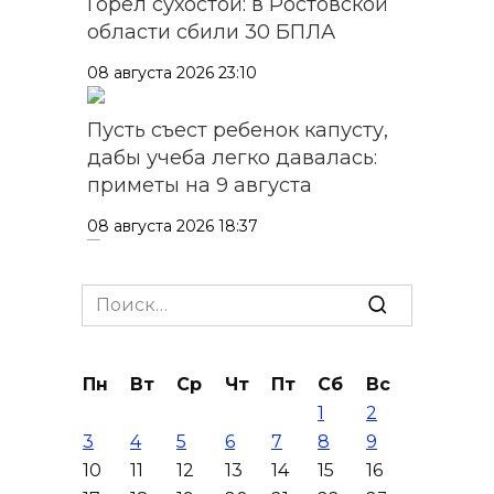
Горел сухостой: в Ростовской
области сбили 30 БПЛА
08 августа 2026 23:10
Пусть съест ребенок капусту,
дабы учеба легко давалась:
приметы на 9 августа
08 августа 2026 18:37
На трассе Р-280 «Новороссия»
Search
водителей будут
for:
предупреждать об угрозе
БПЛА по радио
Пн
Вт
Ср
Чт
Пт
Сб
Вс
08 августа 2026 18:15
1
2
3
4
5
6
7
8
9
На Дону обсудили вопросы
10
11
12
13
14
15
16
повышения доступности