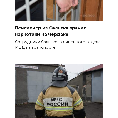
07 августа 2026 19:39
Сап-фестиваль, ночной забег
и турниры: как в Ростове
отметят День физкультурника
Пенсионер из Сальска хранил
наркотики на чердаке
07 августа 2026 19:19
Сотрудники Сальского линейного отдела
МВД на транспорте
В Таганроге из-за аварии
отключили свет на четырех
улицах
БОЛЬШЕ НОВОСТЕЙ