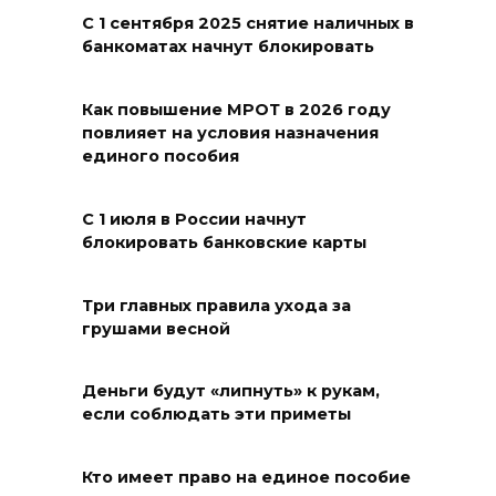
С 1 сентября 2025 снятие наличных в
08 августа 2026 23:10
банкоматах начнут блокировать
Пусть съест ребенок капусту,
Как повышение МРОТ в 2026 году
дабы учеба легко давалась:
повлияет на условия назначения
приметы на 9 августа
единого пособия
08 августа 2026 18:37
С 1 июля в России начнут
блокировать банковские карты
На трассе Р-280 «Новороссия»
водителей будут
предупреждать об угрозе
Три главных правила ухода за
грушами весной
БПЛА по радио
08 августа 2026 18:15
Деньги будут «липнуть» к рукам,
если соблюдать эти приметы
На Дону обсудили вопросы
повышения доступности
Кто имеет право на единое пособие
медицинской помощи с