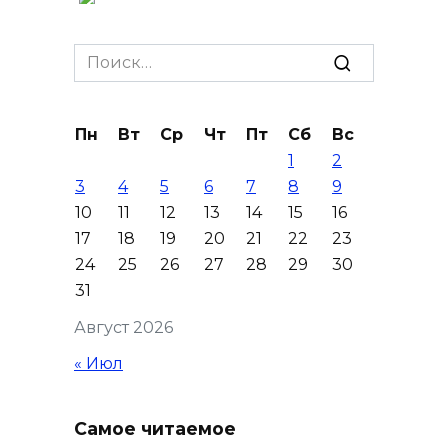
На юге и северо-востоке
Ростовской области сегодня
Search
до +40 °C
for:
09 августа 2026 10:31
Пн
Вт
Ср
Чт
Пт
Сб
Вс
1
2
В 21 донском муниципалитете
3
4
5
6
7
8
9
ожидается чрезвычайная
10
11
12
13
14
15
16
жара
17
18
19
20
21
22
23
09 августа 2026 09:34
24
25
26
27
28
29
30
31
Ураган не обещают: сегодня в
Август 2026
Ростове жара
« Июл
09 августа 2026 07:01
Горел сухостой: в Ростовской
Самое читаемое
области сбили 30 БПЛА