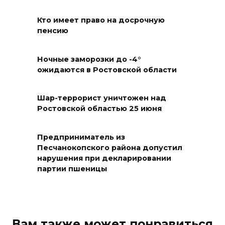
участием федеральных
экспертов
Кто имеет право на досрочную
пенсию
08 августа 2026 17:40
Ночные заморозки до -4°
В Новочеркасске построят
ожидаются в Ростовской области
новую модульную котельную
и благоустроят проспект
Шар-террорист уничтожен над
Платовский
Ростовской областью 25 июня
08 августа 2026 17:18
Предприниматель из
Это стало нашей традицией:
Песчанокопского района допустил
нарушения при декларировании
ростовчане установили
партии пшеницы
самодельные поилки для
бездомных животных
08 августа 2026 16:56
Вам также может понравиться