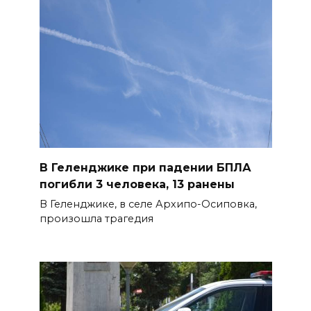
В Ростовской области
объявили штормовое
предупреждение из-за
высокого риска пожаров
08 августа 2026 09:32
Утром над акваторией
Азовского моря сбили
вражеские БПЛА
В Геленджике при падении БПЛА
погибли 3 человека, 13 ранены
08 августа 2026 09:29
В Геленджике, в селе Архипо-Осиповка,
произошла трагедия
Аномальная жара до +40 °C
накроет Ростов-на-Дону 8
августа
08 августа 2026 09:23