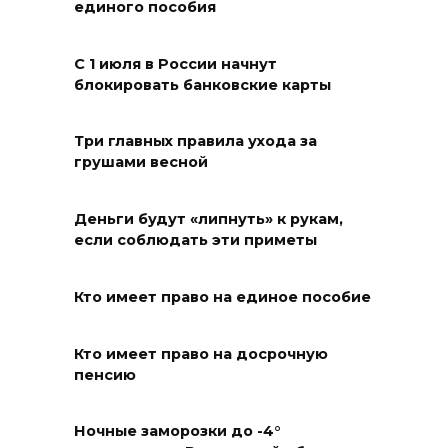
08 августа 2026 09:32
единого пособия
Утром над акваторией
С 1 июля в России начнут
Азовского моря сбили
блокировать банковские карты
вражеские БПЛА
08 августа 2026 09:29
Три главных правила ухода за
грушами весной
Аномальная жара до +40 °C
накроет Ростов-на-Дону 8
Деньги будут «липнуть» к рукам,
августа
если соблюдать эти приметы
08 августа 2026 09:23
Кто имеет право на единое пособие
Ночью дежурными силами
ПВО перехвачены и
Кто имеет право на досрочную
пенсию
уничтожены 397 украинских
беспилотников
Ночные заморозки до -4°
08 августа 2026 09:19