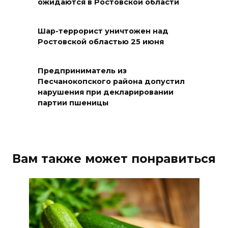
ожидаются в Ростовской области
Более 30 БПЛА сбили ночью в
Шар-террорист уничтожен над
пяти районах Ростовской
Ростовской областью 25 июня
области
07 августа 2026 23:00
Предприниматель из
Песчанокопского района допустил
нарушения при декларировании
Дабы счастье семейное
партии пшеницы
сберечь – спрячьте первое
сорванное яблоко: приметы
на 8 августа
07 августа 2026 22:04
Вам также может понравиться
В Железнодорожном районе
Ростова-на-Дону на сутки
отключат воду из-за
капремонта сетей