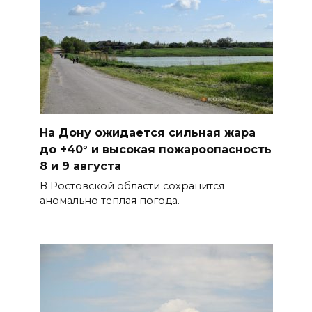
07 августа 2026 17:14
В Ростове доходный дом
Емельяновых на Большой
Садовой, 94, обследуют
специалисты
07 августа 2026 17:03
На Дону ожидается сильная жара
до +40° и высокая пожароопасность
Бетон и влага: эксперт ЮФУ
8 и 9 августа
объяснил, почему
В Ростовской области сохранится
ростовчанам тяжело
аномально теплая погода.
переносить жару
07 августа 2026 16:30
ВСЕ КАК ЕСТЬ. Исчезающая
Украина. Страна вдов и
сирот...