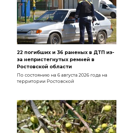
07 августа 2026 19:19
В Таганроге из-за аварии
отключили свет на четырех
улицах
07 августа 2026 18:42
22 погибших и 36 раненых в ДТП из-
В Ростовской области более
за непристегнутых ремней в
2000 жителей бесплатно
Ростовской области
осваивают новые профессии
По состоянию на 6 августа 2026 года на
территории Ростовской
07 августа 2026 18:38
Бесплатные путевки для 17
тысяч детей: в Ростовской
области продолжается
оздоровительная кампания