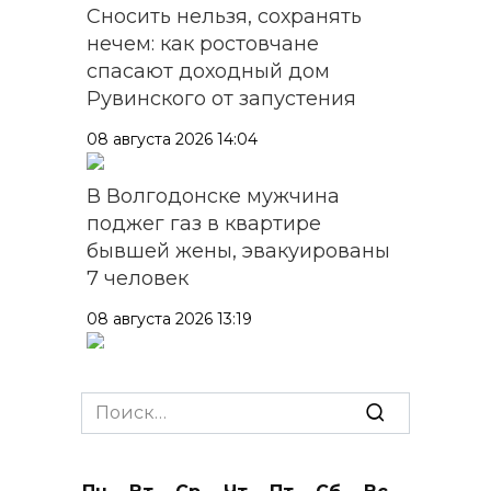
Сносить нельзя, сохранять
нечем: как ростовчане
спасают доходный дом
Рувинского от запустения
08 августа 2026 14:04
В Волгодонске мужчина
поджег газ в квартире
бывшей жены, эвакуированы
7 человек
08 августа 2026 13:19
Юрий Слюсарь поздравил
жителей Ростовской области
Search
с Днем физкультурника
for:
08 августа 2026 10:49