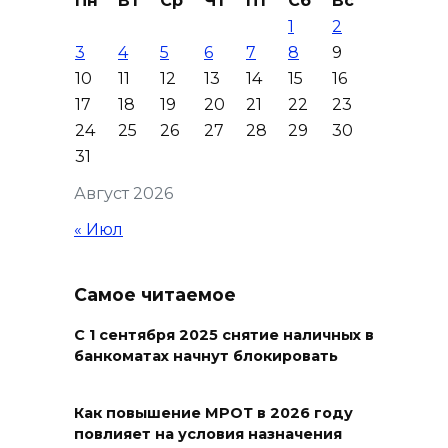
Пн
Вт
Ср
Чт
Пт
Сб
Вс
1
2
Ростовчане оказались среди
3
4
5
6
7
8
9
эвакуированных с пляжа в
10
11
12
13
14
15
16
Новороссийске
17
18
19
20
21
22
23
08 августа 2026 10:40
24
25
26
27
28
29
30
31
В Ростовской области
Август 2026
ликвидировали 16
техногенных пожаров и 30
« Июл
возгораний растительности
08 августа 2026 10:35
Самое читаемое
В Ростовской области
С 1 сентября 2025 снятие наличных в
банкоматах начнут блокировать
объявили штормовое
предупреждение из-за
высокого риска пожаров
Как повышение МРОТ в 2026 году
повлияет на условия назначения