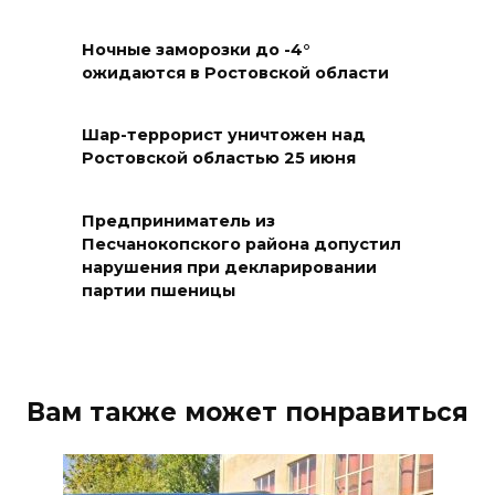
В 21 донском муниципалитете
Ночные заморозки до -4°
ожидается чрезвычайная
ожидаются в Ростовской области
жара
09 августа 2026 09:34
Шар-террорист уничтожен над
Ростовской областью 25 июня
Ураган не обещают: сегодня в
Ростове жара
Предприниматель из
Песчанокопского района допустил
09 августа 2026 07:01
нарушения при декларировании
партии пшеницы
Горел сухостой: в Ростовской
области сбили 30 БПЛА
08 августа 2026 23:10
Вам также может понравиться
Пусть съест ребенок капусту,
дабы учеба легко давалась: