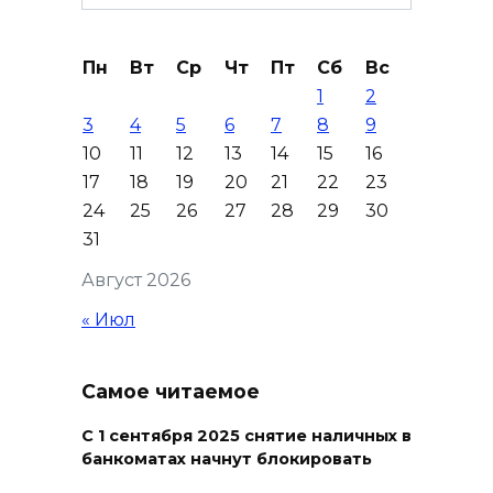
for:
В Таганроге горел склад на
Пн
Вт
Ср
Чт
Пт
Сб
Вс
250 «квадратах»
1
2
09 августа 2026 13:56
3
4
5
6
7
8
9
10
11
12
13
14
15
16
Парк не построю: Николай
17
18
19
20
21
22
23
Василенко не планирует
24
25
26
27
28
29
30
становиться меценатом для
31
Ростова
Август 2026
09 августа 2026 12:48
« Июл
Юрий Слюсарь поздравил
строителей с
Самое читаемое
профессиональным
праздником
С 1 сентября 2025 снятие наличных в
банкоматах начнут блокировать
09 августа 2026 12:01