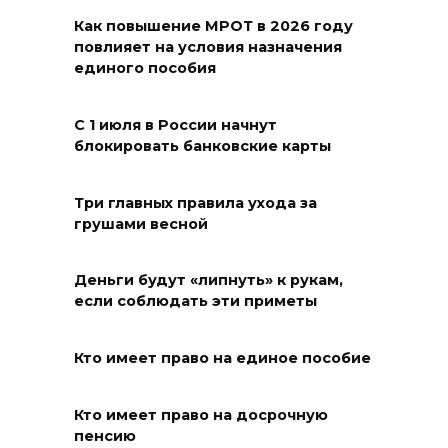
Как повышение МРОТ в 2026 году
Два донских курса по
повлияет на условия назначения
финансовой грамотности
единого пособия
могут признать лучшими в
стране
С 1 июля в России начнут
блокировать банковские карты
09 августа 2026 11:43
Донской колледж закупил
Три главных правила ухода за
грушами весной
комплексы БПЛА для
обучения пилотированию
Деньги будут «липнуть» к рукам,
09 августа 2026 10:50
если соблюдать эти приметы
На юге и северо-востоке
Кто имеет право на единое пособие
Ростовской области сегодня
до +40 °C
Кто имеет право на досрочную
09 августа 2026 10:31
пенсию