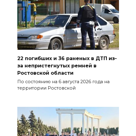
Сносить нельзя, сохранять
нечем: как ростовчане
спасают доходный дом
Рувинского от запустения
08 августа 2026 14:04
В Волгодонске мужчина
22 погибших и 36 раненых в ДТП из-
поджег газ в квартире
за непристегнутых ремней в
бывшей жены, эвакуированы
Ростовской области
7 человек
По состоянию на 6 августа 2026 года на
территории Ростовской
08 августа 2026 13:19
Юрий Слюсарь поздравил
жителей Ростовской области
с Днем физкультурника
08 августа 2026 10:49