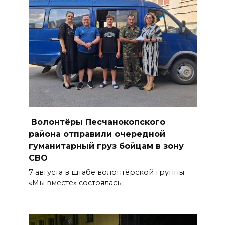
приметы на 9 августа
08 августа 2026 18:37
На трассе Р-280 «Новороссия»
водителей будут
предупреждать об угрозе
БПЛА по радио
08 августа 2026 18:15
Волонтёры Песчанокопского
На Дону обсудили вопросы
района отправили очередной
повышения доступности
гуманитарный груз бойцам в зону
медицинской помощи с
СВО
участием федеральных
7 августа в штабе волонтёрской группы
экспертов
«Мы вместе» состоялась
08 августа 2026 17:40
В Новочеркасске построят