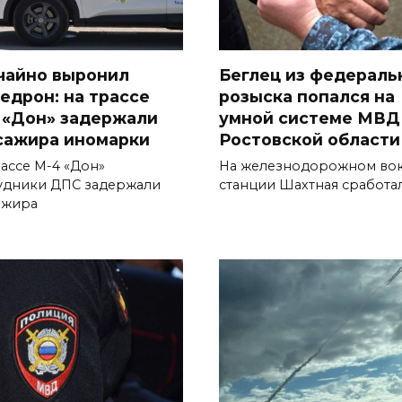
чайно выронил
Беглец из федераль
едрон: на трассе
розыска попался на
 «Дон» задержали
умной системе МВД
сажира иномарки
Ростовской области
рассе М-4 «Дон»
На железнодорожном вок
удники ДПС задержали
станции Шахтная сработа
ажира