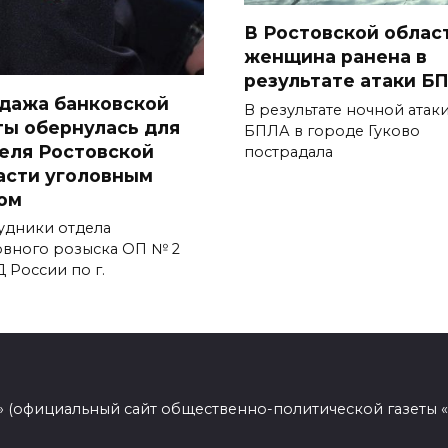
В Ростовской облас
женщина ранена в
результате атаки Б
дажа банковской
В результате ночной атак
ты обернулась для
БПЛА в городе Гуково
еля Ростовской
пострадала
асти уголовным
ом
удники отдела
овного розыска ОП № 2
 России по г.
 (официальный сайт общественно-политической газеты 