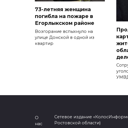
73-летняя женщина
погибла на пожаре в
Егорлыкском районе
Про
Возгорание вспыхнуло на
кар
улице Донской в одной из
жит
квартир
обл
дел
Сотр
угол
УМВД
Сетевое издание «КолосИнформ»
О
Ростовской области)
нас