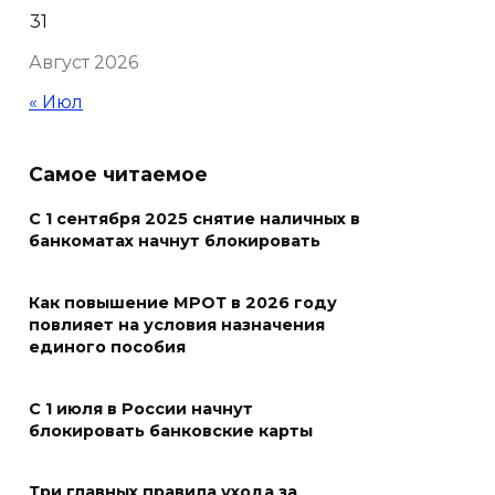
31
В Ростовской области более
Август 2026
2000 жителей бесплатно
осваивают новые профессии
« Июл
07 августа 2026 18:38
Самое читаемое
Бесплатные путевки для 17
тысяч детей: в Ростовской
С 1 сентября 2025 снятие наличных в
банкоматах начнут блокировать
области продолжается
оздоровительная кампания
Как повышение МРОТ в 2026 году
07 августа 2026 18:30
повлияет на условия назначения
единого пособия
Судьба аварийного особняка
в донской столице
С 1 июля в России начнут
блокировать банковские карты
07 августа 2026 18:28
Три главных правила ухода за