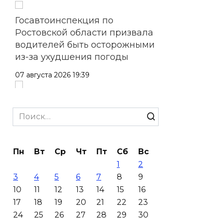
Госавтоинспекция по
Ростовской области призвала
водителей быть осторожными
из-за ухудшения погоды
07 августа 2026 19:39
Сап-фестиваль, ночной забег
и турниры: как в Ростове
Search
отметят День физкультурника
for:
07 августа 2026 19:19
Пн
Вт
Ср
Чт
Пт
Сб
Вс
1
2
В Таганроге из-за аварии
3
4
5
6
7
8
9
отключили свет на четырех
10
11
12
13
14
15
16
улицах
17
18
19
20
21
22
23
07 августа 2026 18:42
24
25
26
27
28
29
30