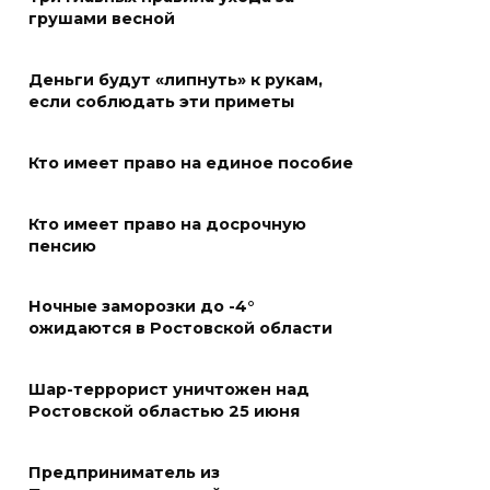
«Метеор» «Андрей Байков»
грушами весной
07 августа 2026 18:25
Деньги будут «липнуть» к рукам,
Меры поддержки после ЧС
если соблюдать эти приметы
07 августа 2026 17:48
Кто имеет право на единое пособие
На Дону обсудили
Кто имеет право на досрочную
взаимодействие участников
пенсию
избирательного процесса в
период ЕДГ-2026
Ночные заморозки до -4°
07 августа 2026 17:14
ожидаются в Ростовской области
В Ростове доходный дом
Шар-террорист уничтожен над
Емельяновых на Большой
Ростовской областью 25 июня
Садовой, 94, обследуют
специалисты
Предприниматель из