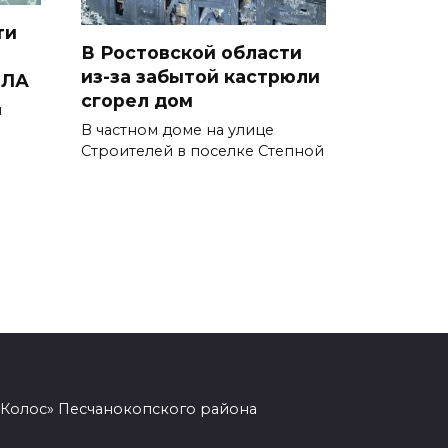
Сотрудники ДПС помогли
ти
женщине с ребенком на
В Ростовской области
трассе М-4 «Дон»
из-за забытой кастрюли
ПЛА
сгорел дом
и
07 августа 2026 14:33
В частном доме на улице
Строителей в поселке Степной
В Батайске в заброшенном
здании произошло короткое
замыкание
07 августа 2026 14:30
Учиться, чтобы работать
07 августа 2026 14:28
Раскаленный август
«Колос» Песчанокопского района
07 августа 2026 14:28