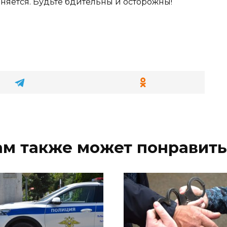
няется. Будьте бдительны и осторожны!
ам также может понравить