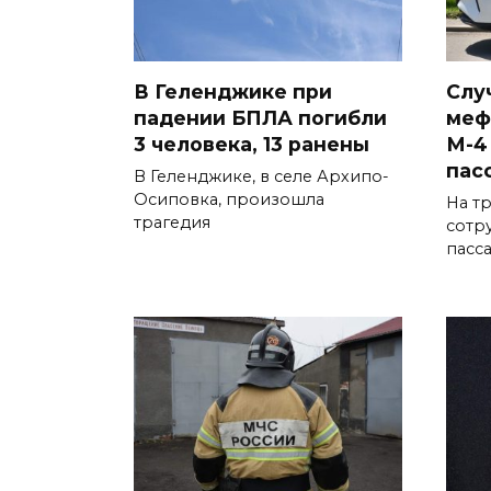
В Геленджике при
Слу
падении БПЛА погибли
меф
3 человека, 13 ранены
М-4
пас
В Геленджике, в селе Архипо-
Осиповка, произошла
На т
трагедия
сотр
пасс