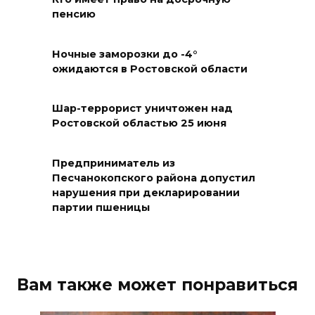
пенсию
В Ростовской области
ликвидировали 16
техногенных пожаров и 30
Ночные заморозки до -4°
ожидаются в Ростовской области
возгораний растительности
08 августа 2026 10:35
Шар-террорист уничтожен над
Ростовской областью 25 июня
В Ростовской области
объявили штормовое
Предприниматель из
предупреждение из-за
Песчанокопского района допустил
высокого риска пожаров
нарушения при декларировании
партии пшеницы
08 августа 2026 09:32
Утром над акваторией
Азовского моря сбили
Вам также может понравиться
вражеские БПЛА
08 августа 2026 09:29