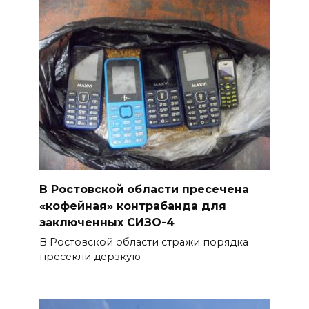
Аномальная жара до +40 °C
накроет Ростов-на-Дону 8
августа
08 августа 2026 09:23
Ночью дежурными силами
ПВО перехвачены и
уничтожены 397 украинских
беспилотников
В Ростовской области пресечена
08 августа 2026 09:19
«кофейная» контрабанда для
заключенных СИЗО-4
Более 30 БПЛА сбили ночью в
В Ростовской области стражи порядка
пяти районах Ростовской
пресекли дерзкую
области
07 августа 2026 23:00