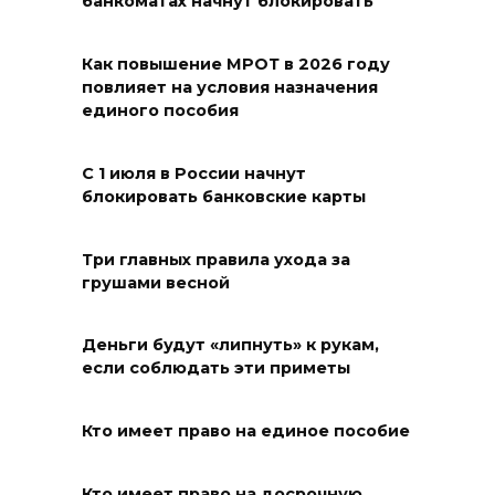
банкоматах начнут блокировать
В Волгодонске мужчина
поджег газ в квартире
Как повышение МРОТ в 2026 году
повлияет на условия назначения
бывшей жены, эвакуированы
единого пособия
7 человек
08 августа 2026 13:19
С 1 июля в России начнут
блокировать банковские карты
Юрий Слюсарь поздравил
жителей Ростовской области
Три главных правила ухода за
с Днем физкультурника
грушами весной
08 августа 2026 10:49
Деньги будут «липнуть» к рукам,
Ростовчане оказались среди
если соблюдать эти приметы
эвакуированных с пляжа в
Новороссийске
Кто имеет право на единое пособие
08 августа 2026 10:40
Кто имеет право на досрочную