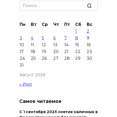
Это стало нашей традицией:
Search
ростовчане установили
for:
самодельные поилки для
бездомных животных
Пн
Вт
Ср
Чт
Пт
Сб
Вс
1
2
08 августа 2026 16:56
3
4
5
6
7
8
9
10
11
12
13
14
15
16
Журналисты «ДОН 24» вышли
17
18
19
20
21
22
23
на субботник в парке
24
25
26
27
28
29
30
Островского
31
08 августа 2026 15:59
Август 2026
Сносить нельзя, сохранять
« Июл
нечем: как ростовчане
спасают доходный дом
Самое читаемое
Рувинского от запустения
08 августа 2026 14:04
С 1 сентября 2025 снятие наличных в