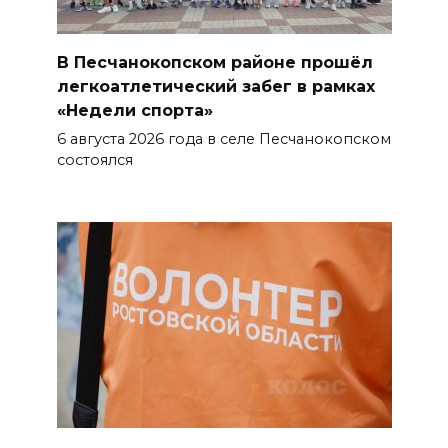
ВСЕ КАК ЕСТЬ. Исчезающая
Украина. Страна вдов и
В Песчанокопском районе прошёл
сирот...
легкоатлетический забег в рамках
«Недели спорта»
07 августа 2026 16:11
6 августа 2026 года в селе Песчанокопском
состоялся
В Чертковском районе
ремонтируют 2,85 км дороги к
трем хуторам по нацпроекту
07 августа 2026 15:50
Через 23 года Ростов может
стать городом с населением
под 2 млн человек
07 августа 2026 15:22