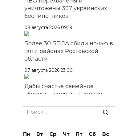
ПВО перехвачены и
уничтожены 397 украинских
беспилотников
08 августа 2026 09:19
Более 30 БПЛА сбили ночью в
пяти районах Ростовской
области
07 августа 2026 23:00
Дабы счастье семейное
сберечь – спрячьте первое
сорванное яблоко: приметы
на 8 августа
Search
for:
07 августа 2026 22:04
Пн
Вт
Ср
Чт
Пт
Сб
Вс
В Железнодорожном районе