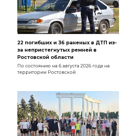
взаимодействие участников
избирательного процесса в
период ЕДГ-2026
07 августа 2026 17:14
22 погибших и 36 раненых в ДТП из-
В Ростове доходный дом
за непристегнутых ремней в
Емельяновых на Большой
Ростовской области
Садовой, 94, обследуют
По состоянию на 6 августа 2026 года на
специалисты
территории Ростовской
07 августа 2026 17:03
Бетон и влага: эксперт ЮФУ
объяснил, почему
ростовчанам тяжело
переносить жару
07 августа 2026 16:30