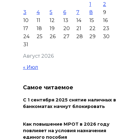
1
2
Ростова-на-Дону на сутки
3
4
5
6
7
8
9
отключат воду из-за
10
11
12
13
14
15
16
капремонта сетей
17
18
19
20
21
22
23
07 августа 2026 20:32
24
25
26
27
28
29
30
31
Полиция ищет вандалов,
Август 2026
осквернивших стелу
«Освободителям Ростова»
« Июл
07 августа 2026 20:12
Самое читаемое
Госавтоинспекция по
Ростовской области призвала
С 1 сентября 2025 снятие наличных в
банкоматах начнут блокировать
водителей быть осторожными
из-за ухудшения погоды
Как повышение МРОТ в 2026 году
07 августа 2026 19:39
повлияет на условия назначения
единого пособия