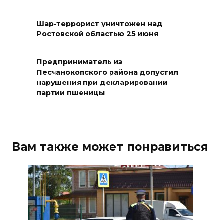
тысяч детей: в Ростовской
области продолжается
Шар-террорист уничтожен над
оздоровительная кампания
Ростовской областью 25 июня
07 августа 2026 18:30
Предприниматель из
Судьба аварийного особняка
Песчанокопского района допустил
нарушения при декларировании
в донской столице
партии пшеницы
07 августа 2026 18:28
«Метеор» «Андрей Байков»
Вам также может понравиться
07 августа 2026 18:25
Меры поддержки после ЧС
07 августа 2026 17:48
На Дону обсудили