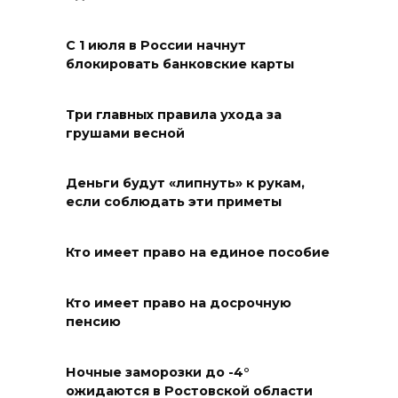
Сап-фестиваль, ночной забег
и турниры: как в Ростове
С 1 июля в России начнут
отметят День физкультурника
блокировать банковские карты
07 августа 2026 19:19
Три главных правила ухода за
грушами весной
В Таганроге из-за аварии
отключили свет на четырех
улицах
Деньги будут «липнуть» к рукам,
если соблюдать эти приметы
07 августа 2026 18:42
Кто имеет право на единое пособие
В Ростовской области более
2000 жителей бесплатно
осваивают новые профессии
Кто имеет право на досрочную
пенсию
07 августа 2026 18:38
Ночные заморозки до -4°
Бесплатные путевки для 17
ожидаются в Ростовской области