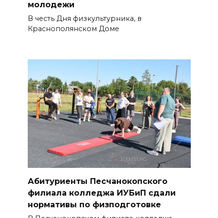
Дону
молодежи
В честь Дня физкультурника, в
07 августа 2026 14:20
Краснополянском Доме
Штормовое предупреждение:
на Ростовскую область
надвигаются ливни с градом
БОЛЬШЕ НОВОСТЕЙ
Абитуриенты Песчанокопского
филиала колледжа ИУБиП сдали
нормативы по физподготовке