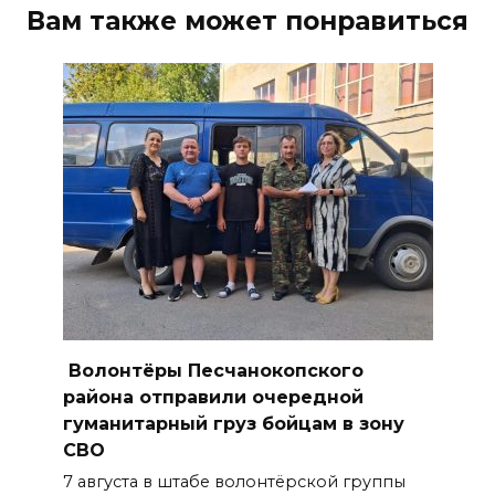
Вам также может понравиться
Выйти за рамки: Т2 ломает
четвертую стену в новой
рекламной программе
10 августа 2026 17:54
На Дону более 36 тысяч
выпускников подали
заявления в колледжи и
техникумы
10 августа 2026 17:18
Правительство: Донские
Волонтёры Песчанокопского
туркомпании повышают
района отправили очередной
производительность труда
гуманитарный груз бойцам в зону
СВО
10 августа 2026 17:04
7 августа в штабе волонтёрской группы