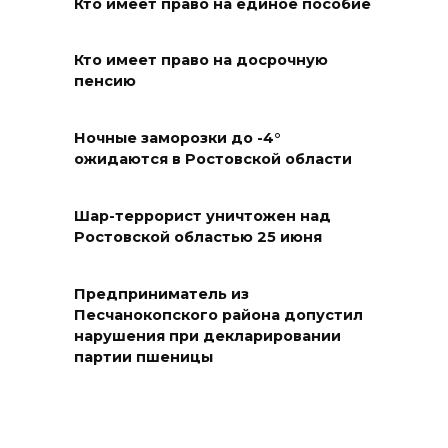
поддержку от донских
Кто имеет право на единое пособие
производителей и участников
кластеров
Кто имеет право на досрочную
пенсию
10 августа 2026 18:16
Ночные заморозки до -4°
Антитренд сезона:
ожидаются в Ростовской области
жительница Волгодонска
спрятала мефедрон в волосах
Шар-террорист уничтожен над
10 августа 2026 18:13
Ростовской областью 25 июня
В Ростове обсудили, как
Предприниматель из
сделать детство доступным
Песчанокопского района допустил
для каждого: инклюзия,
нарушения при декларировании
поддержка семей и новые
партии пшеницы
стандарты
10 августа 2026 18:01