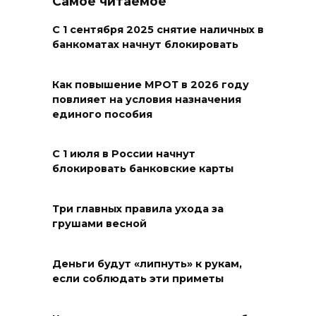
Самое читаемое
Рейд на темернике
С 1 сентября 2025 снятие наличных в
10 августа 2026 18:28
банкоматах начнут блокировать
Общегородской субботник
Как повышение МРОТ в 2026 году
повлияет на условия назначения
10 августа 2026 18:26
единого пособия
Чрезвычайная
С 1 июля в России начнут
пожароопасность в регионе
блокировать банковские карты
10 августа 2026 18:25
Три главных правила ухода за
От початка до комбикорма
грушами весной
10 августа 2026 18:20
Деньги будут «липнуть» к рукам,
если соблюдать эти приметы
Стартует прием заявок
центра «Мой бизнес» на