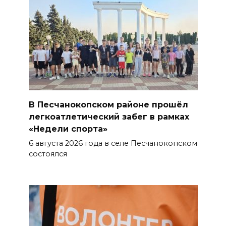
Подготовка операторов БПЛА
10 августа 2026 14:30
Рабочая поездка в
Новочеркасск
10 августа 2026 14:30
Школьники Дона посетили
В Песчанокопском районе прошёл
более 60 объектов «Донского
легкоатлетический забег в рамках
наследия»
«Недели спорта»
6 августа 2026 года в селе Песчанокопском
10 августа 2026 14:28
состоялся
В Ростовской области на
ремонт и развитие дорог
выделят более 34 млрд
рублей