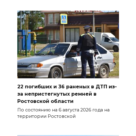
Дом бабуинов появится в
донском парке птиц через год
10 августа 2026 16:09
В Аксайском районе
потушили ландшафтный
пожар
10 августа 2026 15:16
22 погибших и 36 раненых в ДТП из-
Свои аппараты ИВЛ,
за непристегнутых ремней в
возрождение малых городов
Ростовской области
и золото школьников:
основные события 7–9 августа
По состоянию на 6 августа 2026 года на
территории Ростовской
10 августа 2026 14:35