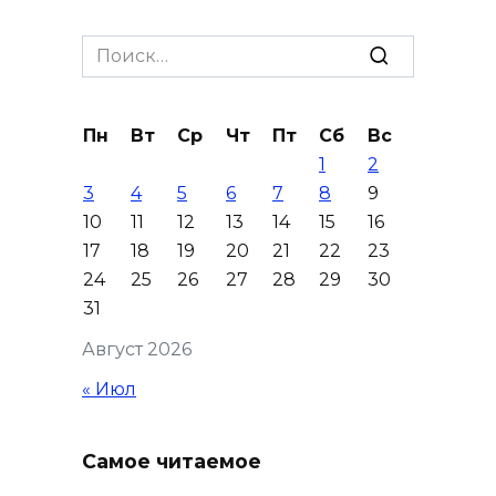
Сап-фестиваль, ночной забег
и турниры: как в Ростове
Search
отметят День физкультурника
for:
07 августа 2026 19:19
Пн
Вт
Ср
Чт
Пт
Сб
Вс
1
2
В Таганроге из-за аварии
3
4
5
6
7
8
9
отключили свет на четырех
10
11
12
13
14
15
16
улицах
17
18
19
20
21
22
23
07 августа 2026 18:42
24
25
26
27
28
29
30
31
В Ростовской области более
Август 2026
2000 жителей бесплатно
осваивают новые профессии
« Июл
07 августа 2026 18:38
Самое читаемое
Бесплатные путевки для 17