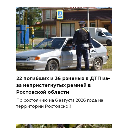
ВСЕ КАК ЕСТЬ. Исчезающая
Украина. Страна вдов и
сирот...
07 августа 2026 16:11
В Чертковском районе
ремонтируют 2,85 км дороги к
трем хуторам по нацпроекту
07 августа 2026 15:50
22 погибших и 36 раненых в ДТП из-
за непристегнутых ремней в
Через 23 года Ростов может
Ростовской области
стать городом с населением
По состоянию на 6 августа 2026 года на
под 2 млн человек
территории Ростовской
07 августа 2026 15:22