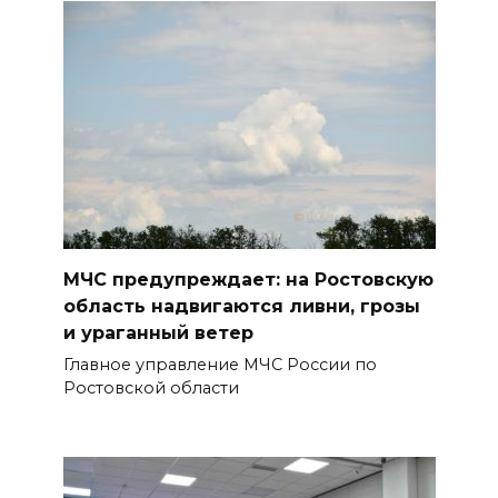
Дону
07 августа 2026 14:20
Штормовое предупреждение:
на Ростовскую область
надвигаются ливни с градом
07 августа 2026 13:59
В Общественной палате
МЧС предупреждает: на Ростовскую
предложили сократить
область надвигаются ливни, грозы
рабочий день из-за жары
и ураганный ветер
07 августа 2026 13:43
Главное управление МЧС России по
Ростовской области
Памятник Ермаку в
Новочеркасске перекрасили в
черный цвет – общественники