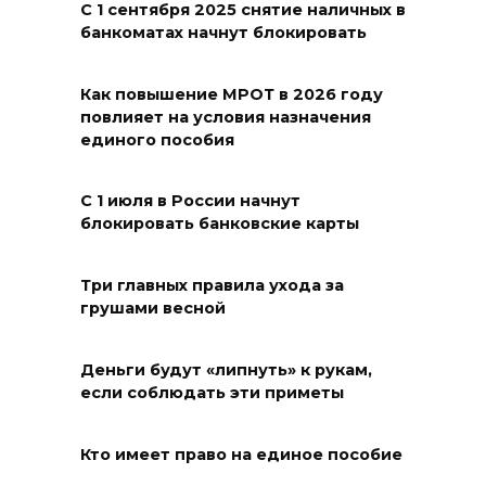
тысяч детей: в Ростовской
С 1 сентября 2025 снятие наличных в
банкоматах начнут блокировать
области продолжается
оздоровительная кампания
Как повышение МРОТ в 2026 году
07 августа 2026 18:30
повлияет на условия назначения
единого пособия
Судьба аварийного особняка
в донской столице
С 1 июля в России начнут
блокировать банковские карты
07 августа 2026 18:28
«Метеор» «Андрей Байков»
Три главных правила ухода за
грушами весной
07 августа 2026 18:25
Деньги будут «липнуть» к рукам,
Меры поддержки после ЧС
если соблюдать эти приметы
07 августа 2026 17:48
Кто имеет право на единое пособие
На Дону обсудили