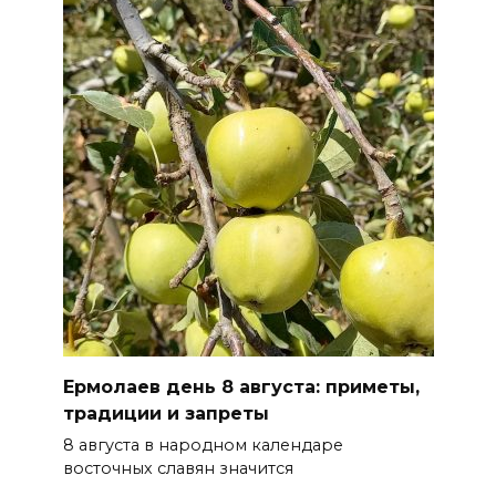
В Ростове на озере Лесном
утонул 43-летний мужчина
07 августа 2026 15:06
В Ростовской области из-за
жары проезжую часть
федеральных трасс поливают
водой
07 августа 2026 14:55
Сотрудники ДПС помогли
женщине с ребенком на
трассе М-4 «Дон»
Ермолаев день 8 августа: приметы,
07 августа 2026 14:33
традиции и запреты
8 августа в народном календаре
В Батайске в заброшенном
восточных славян значится