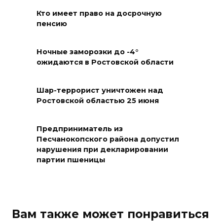
взаимодействие участников
Кто имеет право на досрочную
избирательного процесса в
пенсию
период ЕДГ-2026
Ночные заморозки до -4°
07 августа 2026 17:14
ожидаются в Ростовской области
В Ростове доходный дом
Емельяновых на Большой
Шар-террорист уничтожен над
Ростовской областью 25 июня
Садовой, 94, обследуют
специалисты
Предприниматель из
07 августа 2026 17:03
Песчанокопского района допустил
нарушения при декларировании
Бетон и влага: эксперт ЮФУ
партии пшеницы
объяснил, почему
ростовчанам тяжело
переносить жару
Вам также может понравиться
07 августа 2026 16:30