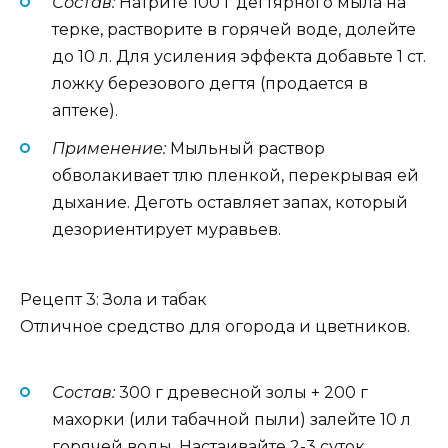
Состав:
Натрите 100 г дегтярного мыла на
терке, растворите в горячей воде, долейте
до 10 л. Для усиления эффекта добавьте 1 ст.
ложку березового дегтя (продается в
аптеке).
Применение:
Мыльный раствор
обволакивает тлю пленкой, перекрывая ей
дыхание. Деготь оставляет запах, который
дезориентирует муравьев.
Рецепт 3: Зола и табак
Отличное средство для огорода и цветников.
Состав:
300 г древесной золы + 200 г
махорки (или табачной пыли) залейте 10 л
горячей воды. Настаивайте 2-3 суток.