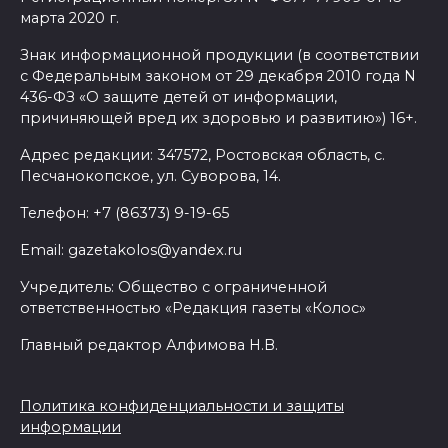
Ростовской области сегодня
марта 2020 г.
до +40 °C
Знак информационной продукции (в соответствии
09 августа 2026 10:31
с Федеральным законом от 29 декабря 2010 года N
436-ФЗ «О защите детей от информации,
причиняющей вред их здоровью и развитию») 16+.
В 21 донском муниципалитете
ожидается чрезвычайная
Адрес редакции: 347572, Ростовская область, с.
жара
Песчанокопское, ул. Суворова, 14.
09 августа 2026 09:34
Телефон: +7 (86373) 9-19-65
Email: gazetakolos@yandex.ru
Ураган не обещают: сегодня в
Ростове жара
Учредитель: Общество с ограниченной
ответственностью «Редакция газеты «Колос»
09 августа 2026 07:01
Главный редактор Алфимова Н.В.
Горел сухостой: в Ростовской
области сбили 30 БПЛА
Политика конфиденциальности и защиты
информации
08 августа 2026 23:10