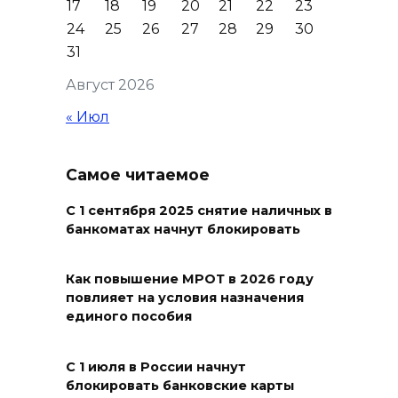
17
18
19
20
21
22
23
детей – жертв войны в
24
25
26
27
28
29
30
Донбассе
31
09 августа 2026 16:55
Август 2026
« Июл
День памяти детей – жертв
войны в Донбассе: донские
учреждения культуры
Самое читаемое
присоединились к минуте
молчания
С 1 сентября 2025 снятие наличных в
банкоматах начнут блокировать
09 августа 2026 16:13
Как повышение МРОТ в 2026 году
Вылетела в кювет:
повлияет на условия назначения
смертельное ДТП в
единого пособия
Целинском районе
С 1 июля в России начнут
09 августа 2026 14:36
блокировать банковские карты