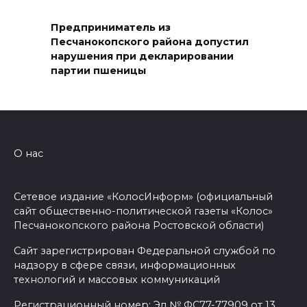
профессиональным
праздником
Предприниматель из
Песчанокопского района допустил
09 августа 2026 12:01
нарушения при декларировании
партии пшеницы
Два донских курса по
финансовой грамотности
могут признать лучшими в
стране
О нас
09 августа 2026 11:43
Сетевое издание «КолосИнформ» (официальный
Донской колледж закупил
сайт общественно-политической газеты «Колос»
комплексы БПЛА для
Песчанокопского района Ростовской области)
обучения пилотированию
Сайт зарегистрирован Федеральной службой по
09 августа 2026 10:50
надзору в сфере связи, информационных
технологий и массовых коммуникаций
На юге и северо-востоке
Регистрационный номер: Эл № ФС77-77909 от 13