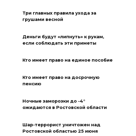
Запах гари: в Левенцовке
горела трава
Три главных правила ухода за
грушами весной
09 августа 2026 14:21
Деньги будут «липнуть» к рукам,
В Таганроге горел склад на
если соблюдать эти приметы
250 «квадратах»
09 августа 2026 13:56
Кто имеет право на единое пособие
Парк не построю: Николай
Кто имеет право на досрочную
Василенко не планирует
пенсию
становиться меценатом для
Ростова
Ночные заморозки до -4°
ожидаются в Ростовской области
09 августа 2026 12:48
Юрий Слюсарь поздравил
Шар-террорист уничтожен над
Ростовской областью 25 июня
строителей с