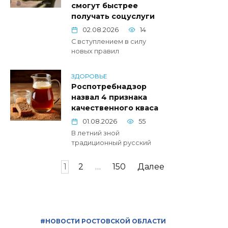
смогут быстрее
получать соцуслуги
02.08.2026
14
С вступлением в силу
новых правил
ЗДОРОВЬЕ
Роспотребнадзор
назвал 4 признака
качественного кваса
01.08.2026
55
В летний зной
традиционный русский
Пагинация
1
2
…
150
Далее
записей
#НОВОСТИ РОСТОВСКОЙ ОБЛАСТИ