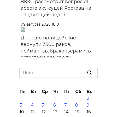
ВККС рассмотрит вопрос об
аресте экс-судей Ростова на
следующей неделе
09 августа 2026 18:01
Донские полицейские
вернули 3500 раков,
пойманных браконьерами, в
естественную среду
09 августа 2026 17:40
Search
for:
Работу кафе в Батайске
приостановят после
Пн
Вт
Ср
Чт
Пт
Сб
Вс
группового отравления
1
2
09 августа 2026 17:24
3
4
5
6
7
8
9
10
11
12
13
14
15
16
На Дону почтили память