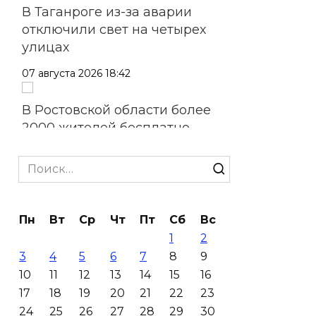
В Таганроге из-за аварии
отключили свет на четырех
улицах
07 августа 2026 18:42
В Ростовской области более
2000 жителей бесплатно
осваивают новые профессии
Search
07 августа 2026 18:38
for:
Бесплатные путевки для 17
Пн
Вт
Ср
Чт
Пт
Сб
Вс
тысяч детей: в Ростовской
1
2
области продолжается
3
4
5
6
7
8
9
оздоровительная кампания
10
11
12
13
14
15
16
07 августа 2026 18:30
17
18
19
20
21
22
23
24
25
26
27
28
29
30