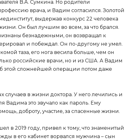
ателя В.А. Сумкина. Но родители
профессию врача, и Вадим согласился. Золотой
 мединститут, выдержав конкурс 22 человека
жизни. Он был лучшим во всем, за что брался.
ризнаны безнадежными, он возвращал к
перировал и побеждал. Он по-другому не умел.
омой таза, его нога весила больше, чем он
олько российские врачи, но и из США. А Вадим
Об этой сложнейшей операции потом даже
 случаев в жизни доктора. У него лечились и
я Вадима это звучало как пароль. Ему
мощь, доброту, участие, за спасенные жизни.
ел в 2019 году, привел к тому, что знаменитый
ажды в его кабинет ворвался мужчина – сын