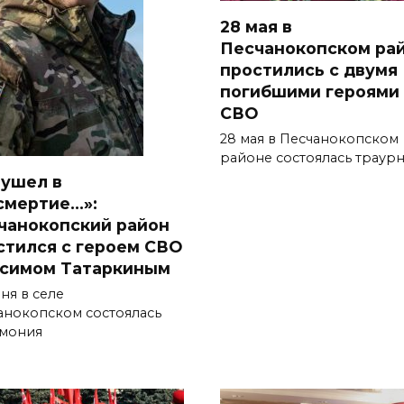
28 мая в
Песчанокопском ра
простились с двумя
погибшими героями
СВО
28 мая в Песчанокопском
районе состоялась траурн
 ушел в
смертие…»:
чанокопский район
стился с героем СВО
симом Татаркиным
ня в селе
анокопском состоялась
мония