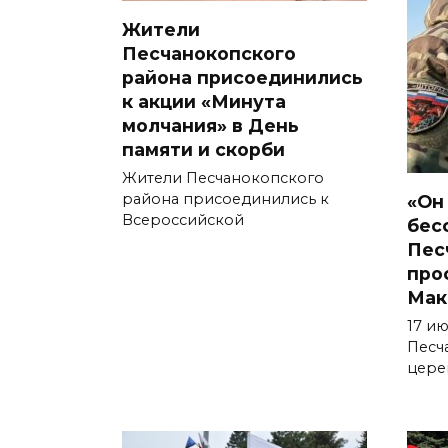
Жители
Песчанокопского
района присоединились
к акции «Минута
молчания» в День
памяти и скорби
Жители Песчанокопского
«Он
района присоединились к
Всероссийской
бес
Пес
про
Мак
17 ию
Песч
цере