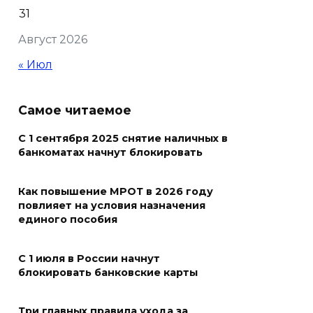
Судьба аварийного особняка
31
в донской столице
Август 2026
07 августа 2026 18:28
« Июл
«Метеор» «Андрей Байков»
Самое читаемое
07 августа 2026 18:25
С 1 сентября 2025 снятие наличных в
Меры поддержки после ЧС
банкоматах начнут блокировать
07 августа 2026 17:48
Как повышение МРОТ в 2026 году
повлияет на условия назначения
На Дону обсудили
единого пособия
взаимодействие участников
избирательного процесса в
С 1 июля в России начнут
период ЕДГ-2026
блокировать банковские карты
07 августа 2026 17:14
Три главных правила ухода за