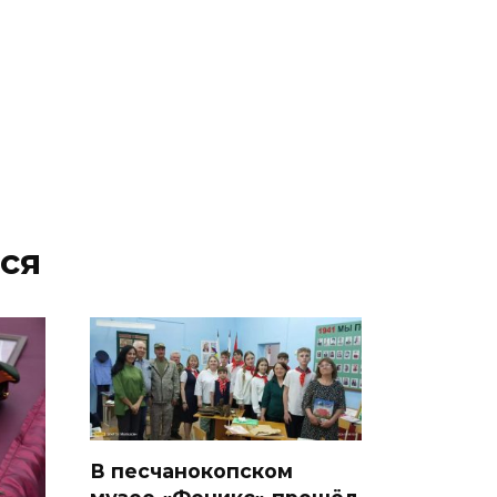
жары проезжую часть
федеральных трасс поливают
водой
07 августа 2026 14:55
Сотрудники ДПС помогли
женщине с ребенком на
трассе М-4 «Дон»
ся
07 августа 2026 14:33
В Батайске в заброшенном
здании произошло короткое
замыкание
07 августа 2026 14:30
Учиться, чтобы работать
В песчанокопском