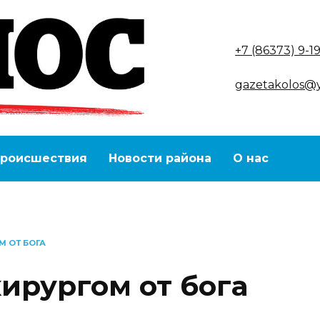
+7 (86373) 9-1
gazetakolos@
роисшествия
Новости района
О нас
М ОТ БОГА
ирургом от бога