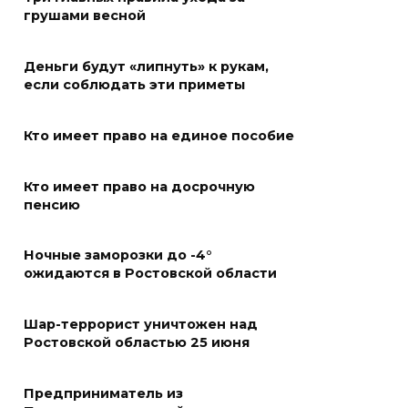
В Ростове доходный дом
грушами весной
Емельяновых на Большой
Садовой, 94, обследуют
Деньги будут «липнуть» к рукам,
специалисты
если соблюдать эти приметы
07 августа 2026 17:03
Кто имеет право на единое пособие
Бетон и влага: эксперт ЮФУ
Кто имеет право на досрочную
объяснил, почему
пенсию
ростовчанам тяжело
переносить жару
Ночные заморозки до -4°
07 августа 2026 16:30
ожидаются в Ростовской области
ВСЕ КАК ЕСТЬ. Исчезающая
Шар-террорист уничтожен над
Украина. Страна вдов и
Ростовской областью 25 июня
сирот...
Предприниматель из
07 августа 2026 16:11