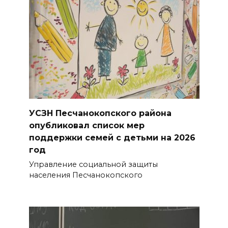
В Советском районе Ростова
из-за порыва на водоводе
ограничили подачу воды
06 августа 2026 14:33
Диспансеризация дончан
старше 65 лет
УСЗН Песчанокопского района
06 августа 2026 14:30
опубликовал список мер
поддержки семей с детьми на 2026
Традиции семьи года
год
Управление социальной защиты
06 августа 2026 14:28
населения Песчанокопского
Таганрогский театр: пока
опущен занавес