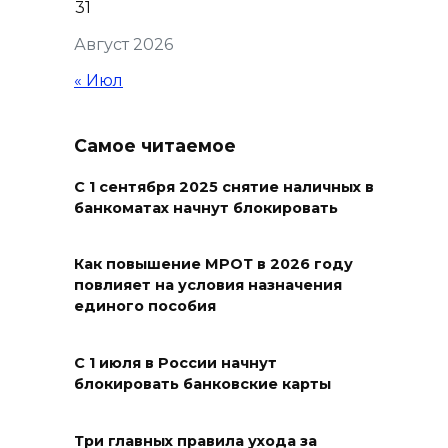
31
награды
Август 2026
06 августа 2026 18:35
« Июл
Осторожно! Падение
кирпичей
Самое читаемое
06 августа 2026 18:30
С 1 сентября 2025 снятие наличных в
банкоматах начнут блокировать
Выставка «По городам и
весям»
Как повышение МРОТ в 2026 году
повлияет на условия назначения
06 августа 2026 18:29
единого пособия
Развитие спорта на Дону
С 1 июля в России начнут
06 августа 2026 18:27
блокировать банковские карты
Андрей Фатеев: Театр Чехова
Три главных правила ухода за