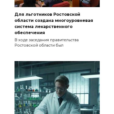
06 августа 2026 15:35
Десятки социальных
Для льготников Ростовской
инициатив из Ростовской
области создана многоуровневая
области за 5 лет воплотились
система лекарственного
в федеральные законы
обеспечения
В ходе заседания правительства
06 августа 2026 15:35
Ростовской области был
Снова пробка: затор на 8 км
собрался на М-4 «Дон» под
Шахтами
06 августа 2026 15:20
Александр Брод – о
современных подходах к
контролю за выборами и
подготовке наблюдателей на