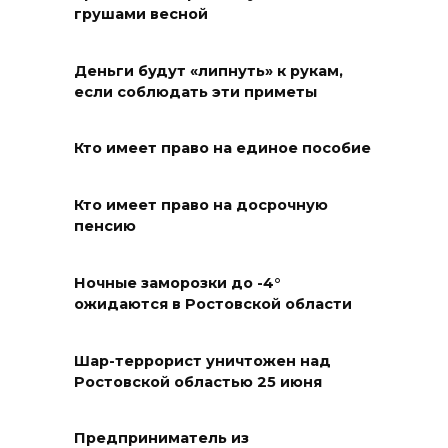
в Таганроге откроет 200-й
грушами весной
сезон в обновленном здании
в сентябре 2027 года
Деньги будут «липнуть» к рукам,
если соблюдать эти приметы
06 августа 2026 18:27
Наблюдатели готовятся к
Кто имеет право на единое пособие
выборам
Кто имеет право на досрочную
06 августа 2026 18:25
пенсию
Материальная помощь
Ночные заморозки до -4°
пострадавшим при атаке
ожидаются в Ростовской области
БПЛА на Кубани
06 августа 2026 17:11
Шар-террорист уничтожен над
Ростовской областью 25 июня
Ростовская область окажет
матпомощь семьям, у которых
Предприниматель из