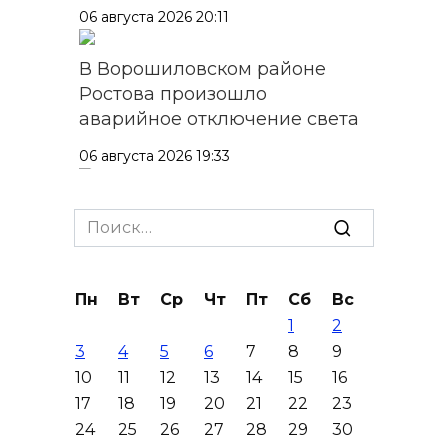
06 августа 2026 20:11
В Ворошиловском районе
Ростова произошло
аварийное отключение света
06 августа 2026 19:33
Шахбокс, падел и пилон: в
Search
Ростовской области
for:
зарегистрировали новые
виды спорта
Пн
Вт
Ср
Чт
Пт
Сб
Вс
06 августа 2026 19:30
1
2
3
4
5
6
7
8
9
Юрий Слюсарь поздравил
10
11
12
13
14
15
16
донских строителей с
17
18
19
20
21
22
23
профессиональным
24
25
26
27
28
29
30
праздником и вручил