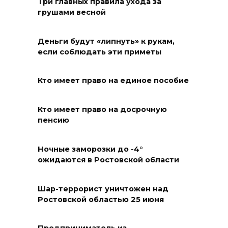
«Метеор» «Андрей Байков»
Три главных правила ухода за
грушами весной
07 августа 2026 18:25
Деньги будут «липнуть» к рукам,
Меры поддержки после ЧС
если соблюдать эти приметы
07 августа 2026 17:48
Кто имеет право на единое пособие
На Дону обсудили
взаимодействие участников
Кто имеет право на досрочную
избирательного процесса в
пенсию
период ЕДГ-2026
Ночные заморозки до -4°
07 августа 2026 17:14
ожидаются в Ростовской области
В Ростове доходный дом
Емельяновых на Большой
Шар-террорист уничтожен над
Ростовской областью 25 июня
Садовой, 94, обследуют
специалисты