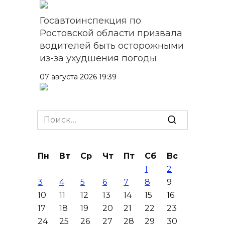
Госавтоинспекция по
Ростовской области призвала
водителей быть осторожными
из-за ухудшения погоды
07 августа 2026 19:39
Сап-фестиваль, ночной забег
и турниры: как в Ростове
Search
отметят День физкультурника
for:
07 августа 2026 19:19
Пн
Вт
Ср
Чт
Пт
Сб
Вс
1
2
В Таганроге из-за аварии
3
4
5
6
7
8
9
отключили свет на четырех
10
11
12
13
14
15
16
улицах
17
18
19
20
21
22
23
07 августа 2026 18:42
24
25
26
27
28
29
30