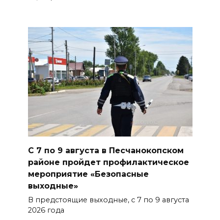
Сотрудники ДПС помогли
женщине с ребенком на
трассе М-4 «Дон»
07 августа 2026 14:33
В Батайске в заброшенном
здании произошло короткое
замыкание
07 августа 2026 14:30
Учиться, чтобы работать
С 7 по 9 августа в Песчанокопском
районе пройдет профилактическое
07 августа 2026 14:28
мероприятие «Безопасные
выходные»
Раскаленный август
В предстоящие выходные, с 7 по 9 августа
2026 года
07 августа 2026 14:28