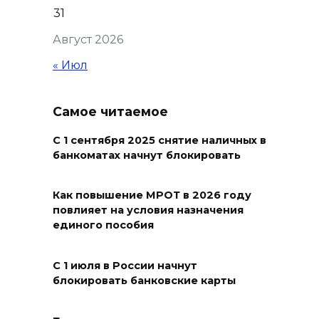
31
В Ростовской области более
Август 2026
2000 жителей бесплатно
осваивают новые профессии
« Июл
07 августа 2026 18:38
Самое читаемое
Бесплатные путевки для 17
тысяч детей: в Ростовской
С 1 сентября 2025 снятие наличных в
банкоматах начнут блокировать
области продолжается
оздоровительная кампания
Как повышение МРОТ в 2026 году
07 августа 2026 18:30
повлияет на условия назначения
единого пособия
Судьба аварийного особняка
в донской столице
С 1 июля в России начнут
блокировать банковские карты
07 августа 2026 18:28