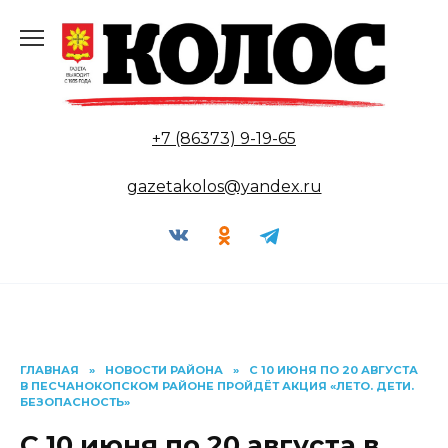
Перейти
к
содержанию
+7 (86373) 9-19-65
gazetakolos@yandex.ru
ГЛАВНАЯ
»
НОВОСТИ РАЙОНА
»
С 10 ИЮНЯ ПО 20 АВГУСТА
В ПЕСЧАНОКОПСКОМ РАЙОНЕ ПРОЙДЁТ АКЦИЯ «ЛЕТО. ДЕТИ.
БЕЗОПАСНОСТЬ»
С 10 июня по 20 августа в