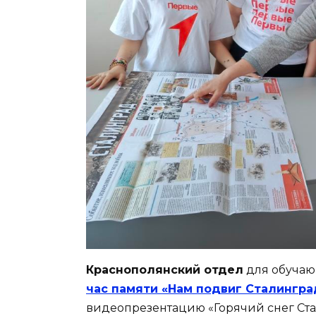
Краснополянский отдел
для обучаю
час памяти «Нам подвиг Сталинград
видеопрезентацию «Горячий снег Стал