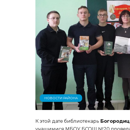
НОВОСТИ РАЙОНА
К этой дате библиотекарь
Богородиц
учащимися МБОУ БСОШ №20 провел