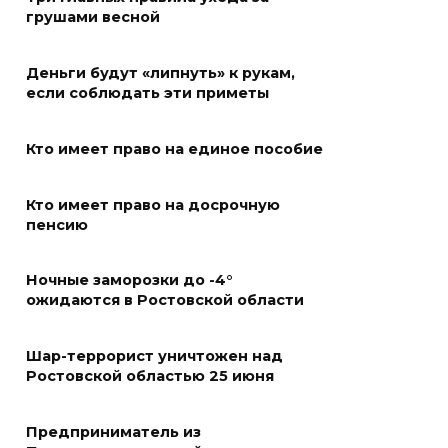
«Метеор» «Андрей Байков»
грушами весной
07 августа 2026 18:25
Деньги будут «липнуть» к рукам,
Меры поддержки после ЧС
если соблюдать эти приметы
07 августа 2026 17:48
Кто имеет право на единое пособие
На Дону обсудили
Кто имеет право на досрочную
взаимодействие участников
пенсию
избирательного процесса в
период ЕДГ-2026
Ночные заморозки до -4°
07 августа 2026 17:14
ожидаются в Ростовской области
В Ростове доходный дом
Шар-террорист уничтожен над
Емельяновых на Большой
Ростовской областью 25 июня
Садовой, 94, обследуют
специалисты
Предприниматель из