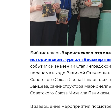
Библиотекарь
Зареченского отдела
исторический журнал «Бессмертны
событиях и значении Сталинградской
перелома в ходе Великой Отечественн
Советского Союза Якова Павлова, свя
Зайцева, санинструктора Марионеллы 
Советского Союза Михаила Паникахи.
В завершение мероприятия посмотре