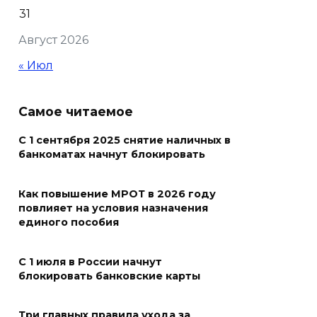
31
В Ростовской области более
Август 2026
2000 жителей бесплатно
осваивают новые профессии
« Июл
07 августа 2026 18:38
Самое читаемое
Бесплатные путевки для 17
тысяч детей: в Ростовской
С 1 сентября 2025 снятие наличных в
банкоматах начнут блокировать
области продолжается
оздоровительная кампания
Как повышение МРОТ в 2026 году
07 августа 2026 18:30
повлияет на условия назначения
единого пособия
Судьба аварийного особняка
в донской столице
С 1 июля в России начнут
блокировать банковские карты
07 августа 2026 18:28
Три главных правила ухода за