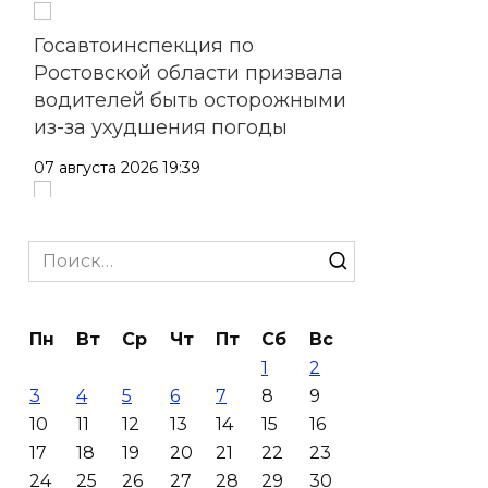
Госавтоинспекция по
Ростовской области призвала
водителей быть осторожными
из-за ухудшения погоды
07 августа 2026 19:39
Сап-фестиваль, ночной забег
и турниры: как в Ростове
Search
отметят День физкультурника
for:
07 августа 2026 19:19
Пн
Вт
Ср
Чт
Пт
Сб
Вс
1
2
В Таганроге из-за аварии
3
4
5
6
7
8
9
отключили свет на четырех
10
11
12
13
14
15
16
улицах
17
18
19
20
21
22
23
07 августа 2026 18:42
24
25
26
27
28
29
30