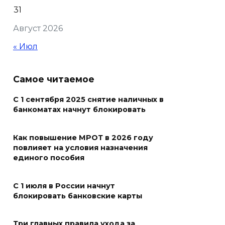
новую модульную котельную
31
и благоустроят проспект
Август 2026
Платовский
« Июл
08 августа 2026 17:18
Это стало нашей традицией:
Самое читаемое
ростовчане установили
самодельные поилки для
С 1 сентября 2025 снятие наличных в
банкоматах начнут блокировать
бездомных животных
08 августа 2026 16:56
Как повышение МРОТ в 2026 году
повлияет на условия назначения
Журналисты «ДОН 24» вышли
единого пособия
на субботник в парке
Островского
С 1 июля в России начнут
блокировать банковские карты
08 августа 2026 15:59
Три главных правила ухода за