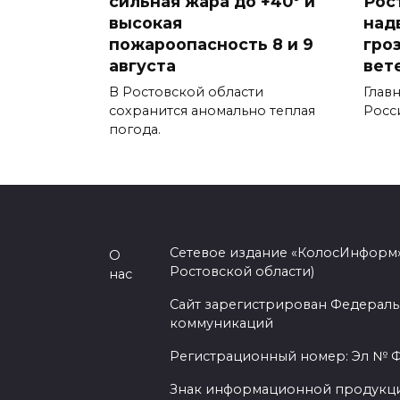
сильная жара до +40° и
Рос
высокая
над
пожароопасность 8 и 9
гро
августа
вет
В Ростовской области
Глав
сохранится аномально теплая
Росс
погода.
Сетевое издание «КолосИнформ»
О
Ростовской области)
нас
Сайт зарегистрирован Федераль
коммуникаций
Регистрационный номер: Эл № ФС
Знак информационной продукции 