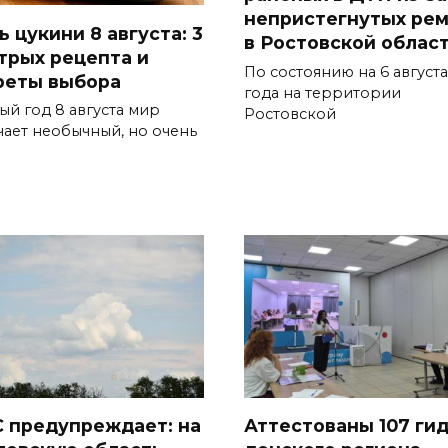
непристегнутых ре
 цукини 8 августа: 3
в Ростовской облас
трых рецепта и
По состоянию на 6 августа
реты выбора
года на территории
ый год 8 августа мир
Ростовской
чает необычный, но очень
 предупреждает: на
Аттестованы 107 ги