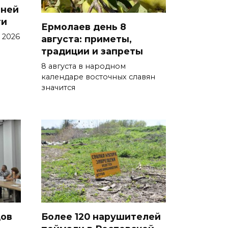
мней
Утром над акваторией
ти
Ермолаев день 8
Азовского моря сбили
 2026
августа: приметы,
вражеские БПЛА
традиции и запреты
08 августа 2026 09:29
8 августа в народном
календаре восточных славян
значится
Аномальная жара до +40 °C
накроет Ростов-на-Дону 8
августа
08 августа 2026 09:23
Ночью дежурными силами
ПВО перехвачены и
уничтожены 397 украинских
беспилотников
дов
Более 120 нарушителей
08 августа 2026 09:19