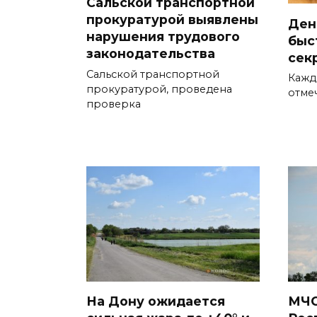
Сальской транспортной
прокуратурой выявлены
День
нарушения трудового
быс
законодательства
сек
Сальской транспортной
Кажд
прокуратурой, проведена
отме
проверка
На Дону ожидается
МЧС