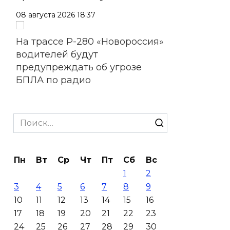
08 августа 2026 18:37
На трассе Р-280 «Новороссия»
водителей будут
предупреждать об угрозе
БПЛА по радио
08 августа 2026 18:15
Search
На Дону обсудили вопросы
for:
повышения доступности
медицинской помощи с
Пн
Вт
Ср
Чт
Пт
Сб
Вс
участием федеральных
1
2
экспертов
3
4
5
6
7
8
9
08 августа 2026 17:40
10
11
12
13
14
15
16
17
18
19
20
21
22
23
В Новочеркасске построят
24
25
26
27
28
29
30