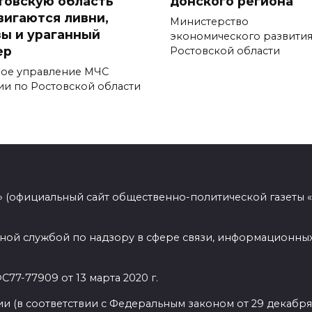
товскую область
донского региона
вигаются ливни,
Министерство
зы и ураганный
экономического развити
ер
Ростовской области
ное управление МЧС
ии по Ростовской области
 (официальный сайт общественно-политической газеты 
ной службой по надзору в сфере связи, информационных
77-77909 от 13 марта 2020 г.
(в соответствии с Федеральным законом от 29 декабря 