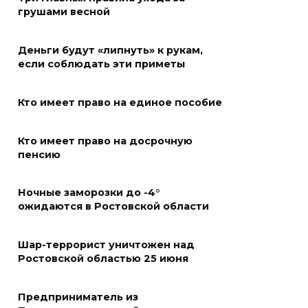
Сносить нельзя, сохранять
грушами весной
нечем: как ростовчане
спасают доходный дом
Деньги будут «липнуть» к рукам,
Рувинского от запустения
если соблюдать эти приметы
08 августа 2026 14:04
Кто имеет право на единое пособие
В Волгодонске мужчина
поджег газ в квартире
Кто имеет право на досрочную
бывшей жены, эвакуированы
пенсию
7 человек
Ночные заморозки до -4°
08 августа 2026 13:19
ожидаются в Ростовской области
Юрий Слюсарь поздравил
жителей Ростовской области
Шар-террорист уничтожен над
Ростовской областью 25 июня
с Днем физкультурника
08 августа 2026 10:49
Предприниматель из