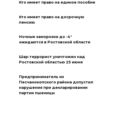
Наблюдатели готовятся к
Кто имеет право на единое пособие
выборам
Кто имеет право на досрочную
06 августа 2026 18:25
пенсию
Материальная помощь
Ночные заморозки до -4°
пострадавшим при атаке
ожидаются в Ростовской области
БПЛА на Кубани
06 августа 2026 17:11
Шар-террорист уничтожен над
Ростовской областью 25 июня
Ростовская область окажет
матпомощь семьям, у которых
Предприниматель из
погибли дети из-за атаки
Песчанокопского района допустил
БПЛА на Кубани
нарушения при декларировании
партии пшеницы
06 августа 2026 16:57
Дончан приглашают