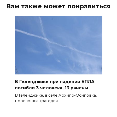
поучаствовать в конкурсе
Вам также может понравиться
«Лучший школьный педагог-
библиотекарь России»
06 августа 2026 16:30
ВСЕ КАК ЕСТЬ. Политика
Зеленского: ложь, вранье и
провокация
06 августа 2026 16:25
Подготовка к школе
В Геленджике при падении БПЛА
06 августа 2026 15:51
погибли 3 человека, 13 ранены
В Геленджике, в селе Архипо-Осиповка,
Донские спасатели провели
произошла трагедия
профилактические занятия
более чем для 11 тыс. детей