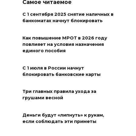
Самое читаемое
06 августа 2026 18:30
С 1 сентября 2025 снятие наличных в
банкоматах начнут блокировать
Выставка «По городам и
весям»
Как повышение МРОТ в 2026 году
повлияет на условия назначения
06 августа 2026 18:29
единого пособия
Развитие спорта на Дону
С 1 июля в России начнут
06 августа 2026 18:27
блокировать банковские карты
Андрей Фатеев: Театр Чехова
Три главных правила ухода за
в Таганроге откроет 200-й
грушами весной
сезон в обновленном здании
в сентябре 2027 года
Деньги будут «липнуть» к рукам,
если соблюдать эти приметы
06 августа 2026 18:27