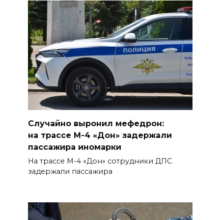
06 августа 2026 15:49
«Хочу прожить жизнь одна»:
ростовчанка разочаровалась
в местных мужчинах
06 августа 2026 15:38
Возбуждено еще одно дело:
подозреваемому в поджоге
на АЗС заполняли две
Случайно выронил мефедрон:
емкости на 1000 л
на трассе М-4 «Дон» задержали
пассажира иномарки
06 августа 2026 15:35
На трассе М-4 «Дон» сотрудники ДПС
задержали пассажира
Десятки социальных
инициатив из Ростовской
области за 5 лет воплотились
в федеральные законы