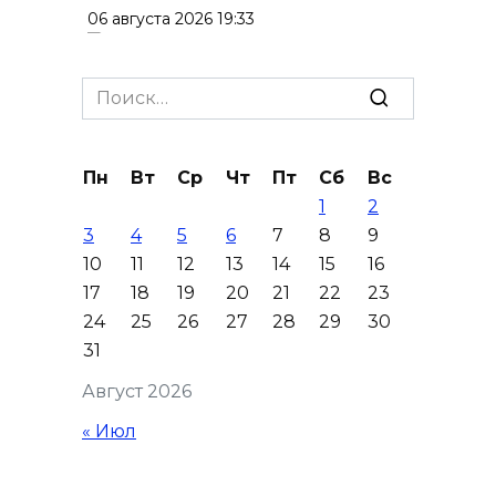
06 августа 2026 19:33
Шахбокс, падел и пилон: в
Search
Ростовской области
for:
зарегистрировали новые
виды спорта
Пн
Вт
Ср
Чт
Пт
Сб
Вс
06 августа 2026 19:30
1
2
3
4
5
6
7
8
9
Юрий Слюсарь поздравил
10
11
12
13
14
15
16
донских строителей с
17
18
19
20
21
22
23
профессиональным
24
25
26
27
28
29
30
праздником и вручил
31
награды
Август 2026
06 августа 2026 18:35
« Июл
Осторожно! Падение
кирпичей