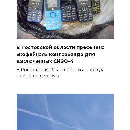
08 августа 2026 09:23
Ночью дежурными силами
ПВО перехвачены и
уничтожены 397 украинских
беспилотников
В Ростовской области пресечена
08 августа 2026 09:19
«кофейная» контрабанда для
заключенных СИЗО-4
Более 30 БПЛА сбили ночью в
В Ростовской области стражи порядка
пяти районах Ростовской
пресекли дерзкую
области
07 августа 2026 23:00
Дабы счастье семейное
сберечь – спрячьте первое
сорванное яблоко: приметы