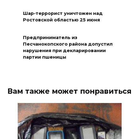
08 августа 2026 10:35
Шар-террорист уничтожен над
Ростовской областью 25 июня
В Ростовской области
объявили штормовое
Предприниматель из
предупреждение из-за
Песчанокопского района допустил
высокого риска пожаров
нарушения при декларировании
партии пшеницы
08 августа 2026 09:32
Утром над акваторией
Азовского моря сбили
Вам также может понравиться
вражеские БПЛА
08 августа 2026 09:29
Аномальная жара до +40 °C
накроет Ростов-на-Дону 8
августа