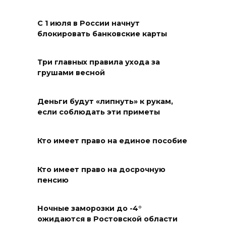
08 августа 2026 13:19
С 1 июля в России начнут
блокировать банковские карты
Юрий Слюсарь поздравил
жителей Ростовской области
Три главных правила ухода за
с Днем физкультурника
грушами весной
08 августа 2026 10:49
Деньги будут «липнуть» к рукам,
Ростовчане оказались среди
если соблюдать эти приметы
эвакуированных с пляжа в
Новороссийске
Кто имеет право на единое пособие
08 августа 2026 10:40
Кто имеет право на досрочную
пенсию
В Ростовской области
ликвидировали 16
техногенных пожаров и 30
Ночные заморозки до -4°
ожидаются в Ростовской области
возгораний растительности