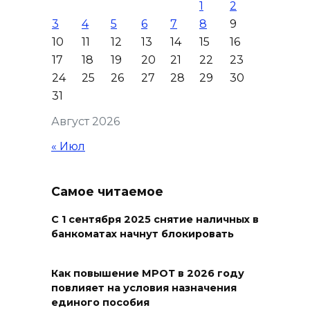
1
2
08 августа 2026 16:56
3
4
5
6
7
8
9
10
11
12
13
14
15
16
Журналисты «ДОН 24» вышли
17
18
19
20
21
22
23
на субботник в парке
24
25
26
27
28
29
30
Островского
31
08 августа 2026 15:59
Август 2026
Сносить нельзя, сохранять
« Июл
нечем: как ростовчане
спасают доходный дом
Самое читаемое
Рувинского от запустения
08 августа 2026 14:04
С 1 сентября 2025 снятие наличных в
банкоматах начнут блокировать
В Волгодонске мужчина
поджег газ в квартире
Как повышение МРОТ в 2026 году
повлияет на условия назначения
бывшей жены, эвакуированы
единого пособия
7 человек