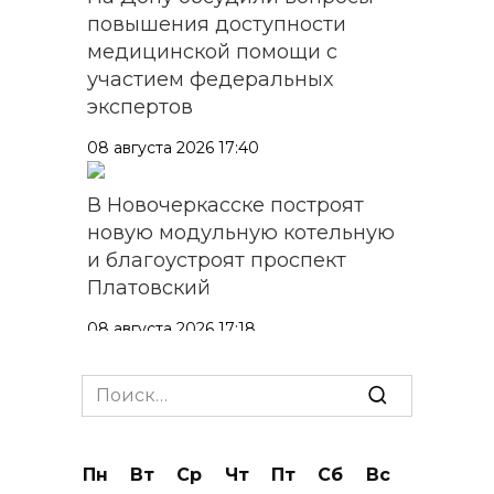
повышения доступности
медицинской помощи с
участием федеральных
экспертов
08 августа 2026 17:40
В Новочеркасске построят
новую модульную котельную
и благоустроят проспект
Платовский
08 августа 2026 17:18
Это стало нашей традицией:
Search
ростовчане установили
for:
самодельные поилки для
бездомных животных
Пн
Вт
Ср
Чт
Пт
Сб
Вс