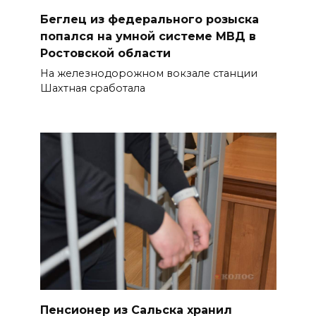
Беглец из федерального розыска
07 августа 2026 18:38
попался на умной системе МВД в
Ростовской области
Бесплатные путевки для 17
тысяч детей: в Ростовской
На железнодорожном вокзале станции
Шахтная сработала
области продолжается
оздоровительная кампания
07 августа 2026 18:30
Судьба аварийного особняка
в донской столице
07 августа 2026 18:28
«Метеор» «Андрей Байков»
07 августа 2026 18:25
Пенсионер из Сальска хранил
Меры поддержки после ЧС