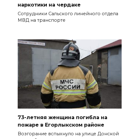
наркотики на чердаке
07 августа 2026 17:48
Сотрудники Сальского линейного отдела
МВД на транспорте
На Дону обсудили
взаимодействие участников
избирательного процесса в
период ЕДГ-2026
07 августа 2026 17:14
В Ростове доходный дом
Емельяновых на Большой
Садовой, 94, обследуют
специалисты
07 августа 2026 17:03
73-летняя женщина погибла на
пожаре в Егорлыкском районе
Бетон и влага: эксперт ЮФУ
Возгорание вспыхнуло на улице Донской
объяснил, почему