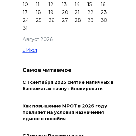
10
11
12
13
14
15
16
Журналисты «ДОН 24» вышли
17
18
19
20
21
22
23
на субботник в парке
24
25
26
27
28
29
30
Островского
31
08 августа 2026 15:59
Август 2026
Сносить нельзя, сохранять
« Июл
нечем: как ростовчане
спасают доходный дом
Самое читаемое
Рувинского от запустения
08 августа 2026 14:04
С 1 сентября 2025 снятие наличных в
банкоматах начнут блокировать
В Волгодонске мужчина
поджег газ в квартире
Как повышение МРОТ в 2026 году
повлияет на условия назначения
бывшей жены, эвакуированы
единого пособия
7 человек
08 августа 2026 13:19
С 1 июля в России начнут