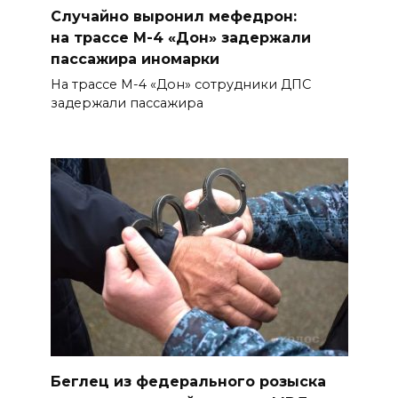
07 августа 2026 19:39
Случайно выронил мефедрон:
на трассе М-4 «Дон» задержали
Сап-фестиваль, ночной забег
пассажира иномарки
и турниры: как в Ростове
На трассе М-4 «Дон» сотрудники ДПС
отметят День физкультурника
задержали пассажира
07 августа 2026 19:19
В Таганроге из-за аварии
отключили свет на четырех
улицах
07 августа 2026 18:42
В Ростовской области более
2000 жителей бесплатно
осваивают новые профессии
Беглец из федерального розыска
07 августа 2026 18:38