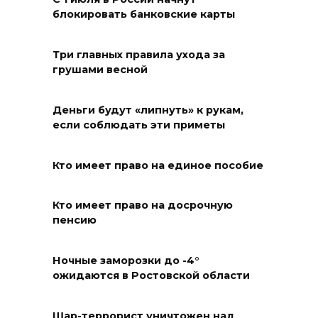
блокировать банковские карты
Юрий Слюсарь поздравил
жителей Ростовской области
Три главных правила ухода за
с Днем физкультурника
грушами весной
08 августа 2026 10:49
Деньги будут «липнуть» к рукам,
Ростовчане оказались среди
если соблюдать эти приметы
эвакуированных с пляжа в
Новороссийске
Кто имеет право на единое пособие
08 августа 2026 10:40
Кто имеет право на досрочную
пенсию
В Ростовской области
ликвидировали 16
техногенных пожаров и 30
Ночные заморозки до -4°
ожидаются в Ростовской области
возгораний растительности
08 августа 2026 10:35
Шар-террорист уничтожен над