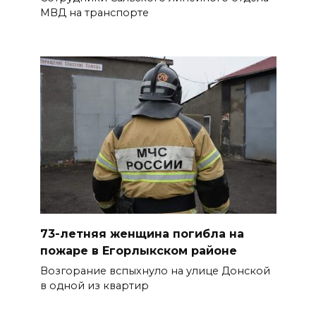
МВД на транспорте
На Дону обсудили
взаимодействие участников
избирательного процесса в
период ЕДГ-2026
07 августа 2026 17:14
В Ростове доходный дом
Емельяновых на Большой
Садовой, 94, обследуют
специалисты
07 августа 2026 17:03
73-летняя женщина погибла на
пожаре в Егорлыкском районе
Бетон и влага: эксперт ЮФУ
Возгорание вспыхнуло на улице Донской
объяснил, почему
в одной из квартир
ростовчанам тяжело
переносить жару