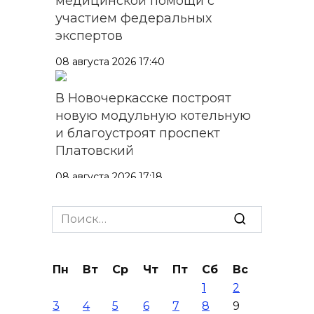
медицинской помощи с
участием федеральных
экспертов
08 августа 2026 17:40
В Новочеркасске построят
новую модульную котельную
и благоустроят проспект
Платовский
08 августа 2026 17:18
Это стало нашей традицией:
Search
ростовчане установили
for:
самодельные поилки для
бездомных животных
Пн
Вт
Ср
Чт
Пт
Сб
Вс
1
2
08 августа 2026 16:56
3
4
5
6
7
8
9