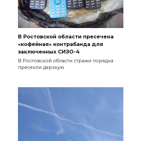
Ночью дежурными силами
ПВО перехвачены и
уничтожены 397 украинских
беспилотников
В Ростовской области пресечена
08 августа 2026 09:19
«кофейная» контрабанда для
заключенных СИЗО-4
Более 30 БПЛА сбили ночью в
В Ростовской области стражи порядка
пяти районах Ростовской
пресекли дерзкую
области
07 августа 2026 23:00
Дабы счастье семейное
сберечь – спрячьте первое
сорванное яблоко: приметы
на 8 августа
07 августа 2026 22:04