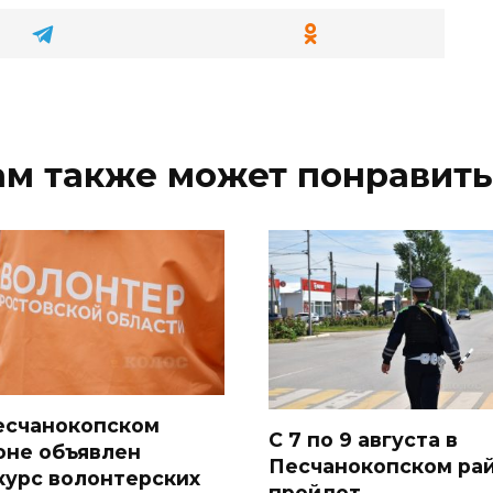
ам также может понравить
есчанокопском
С 7 по 9 августа в
оне объявлен
Песчанокопском ра
курс волонтерских
пройдет