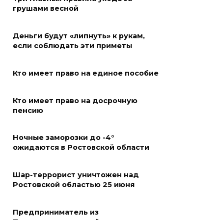
победил во втором конкурсе
грушами весной
программы «Красота внутри»
07 августа 2026 12:30
Деньги будут «липнуть» к рукам,
если соблюдать эти приметы
Строить. Создавать. Созидать.
Кто имеет право на единое пособие
07 августа 2026 12:30
Кто имеет право на досрочную
От Ростовской области в
пенсию
полуфинал премии
#МЫВМЕСТЕ-2026 вышли 12
Ночные заморозки до -4°
проектов
ожидаются в Ростовской области
07 августа 2026 12:30
Шар-террорист уничтожен над
Александр Ищенко отметил
Ростовской областью 25 июня
заслуги депутатов-
строителей в помощи
Предприниматель из
госпиталям, школам и