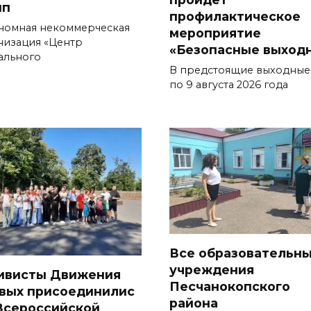
пп
профилактическое
номная некоммерческая
мероприятие
низация «Центр
«Безопасные выход
ального
В предстоящие выходные,
по 9 августа 2026 года
Все образовательн
учреждения
ивисты Движения
Песчанокопского
вых присоединилис
района
 Всероссийской