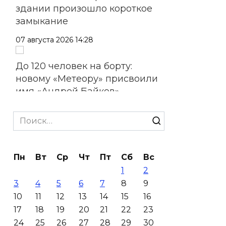
здании произошло короткое
замыкание
07 августа 2026 14:28
До 120 человек на борту:
новому «Метеору» присвоили
имя «Андрей Байков»
07 августа 2026 14:20
Search
for:
Штормовое предупреждение:
на Ростовскую область
Пн
Вт
Ср
Чт
Пт
Сб
Вс
надвигаются ливни с градом
1
2
07 августа 2026 13:59
3
4
5
6
7
8
9
10
11
12
13
14
15
16
В Общественной палате
17
18
19
20
21
22
23
предложили сократить
24
25
26
27
28
29
30