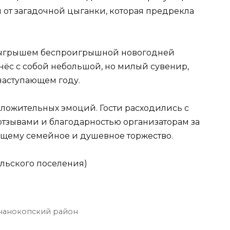
 от загадочной цыганки, которая предрекла
зыгрышем беспроигрышной новогодней
нёс с собой небольшой, но милый сувенир,
наступающем году.
оложительных эмоций. Гости расходились с
тзывами и благодарностью организаторам за
ящему семейное и душевное торжество.
льского поселения)
чанокопский район