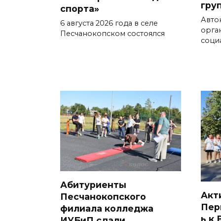
гру
спорта»
Авто
6 августа 2026 года в селе
орга
Песчанокопском состоялся
соци
Абитуриенты
Акт
Песчанокопского
Пер
филиала колледжа
ь к
ИУБиП сдали