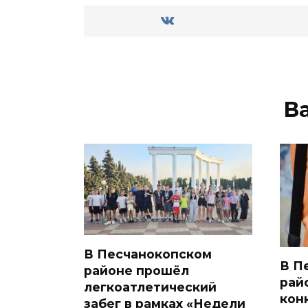
В
В Песчанокопском
В П
районе прошёл
рай
легкоатлетический
кон
забег в рамках «Недели