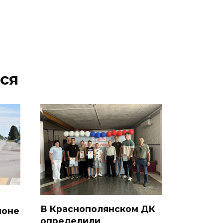
07 августа 2026 11:56
Энергетики против стихии
07 августа 2026 11:48
ся
Казачий батальон «Покров»
формируется в войсках
беспилотных систем
07 августа 2026 11:37
С 18 августа в Ростове в пер.
Доломановском появятся еще
11 новых парковок
07 августа 2026 10:43
В Краснополянском ДК
йоне
определили