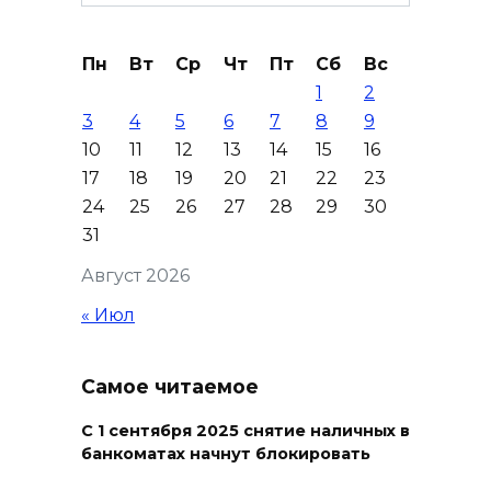
for:
Донской колледж закупил
Пн
Вт
Ср
Чт
Пт
Сб
Вс
комплексы БПЛА для
1
2
обучения пилотированию
3
4
5
6
7
8
9
09 августа 2026 10:50
10
11
12
13
14
15
16
17
18
19
20
21
22
23
На юге и северо-востоке
24
25
26
27
28
29
30
Ростовской области сегодня
31
до +40 °C
Август 2026
09 августа 2026 10:31
« Июл
В 21 донском муниципалитете
ожидается чрезвычайная
Самое читаемое
жара
С 1 сентября 2025 снятие наличных в
09 августа 2026 09:34
банкоматах начнут блокировать