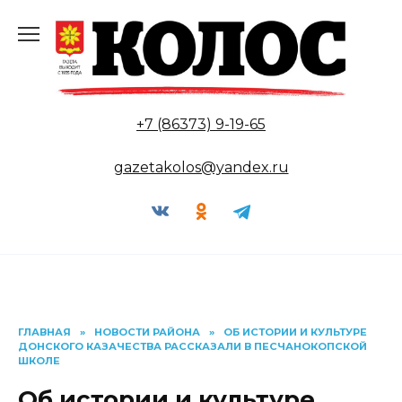
Перейти
к
содержанию
+7 (86373) 9-19-65
gazetakolos@yandex.ru
ГЛАВНАЯ
»
НОВОСТИ РАЙОНА
»
ОБ ИСТОРИИ И КУЛЬТУРЕ
ДОНСКОГО КАЗАЧЕСТВА РАССКАЗАЛИ В ПЕСЧАНОКОПСКОЙ
ШКОЛЕ
Об истории и культуре