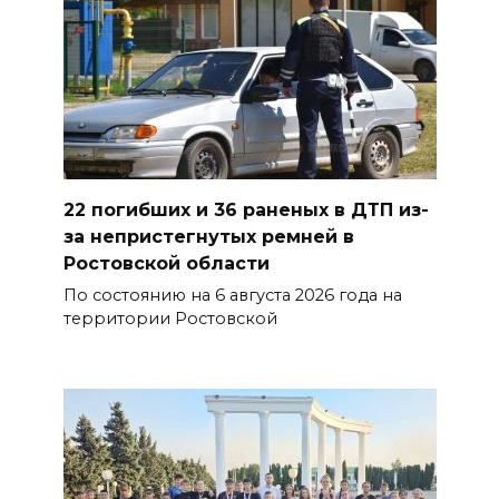
В Ростовской области
ликвидировали 16
техногенных пожаров и 30
возгораний растительности
08 августа 2026 10:35
В Ростовской области
22 погибших и 36 раненых в ДТП из-
объявили штормовое
за непристегнутых ремней в
предупреждение из-за
Ростовской области
высокого риска пожаров
По состоянию на 6 августа 2026 года на
территории Ростовской
08 августа 2026 09:32
Утром над акваторией
Азовского моря сбили
вражеские БПЛА
08 августа 2026 09:29