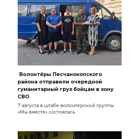
ростовчане установили
самодельные поилки для
бездомных животных
08 августа 2026 16:56
Журналисты «ДОН 24» вышли
на субботник в парке
Островского
Волонтёры Песчанокопского
08 августа 2026 15:59
района отправили очередной
гуманитарный груз бойцам в зону
Сносить нельзя, сохранять
СВО
нечем: как ростовчане
7 августа в штабе волонтёрской группы
спасают доходный дом
«Мы вместе» состоялась
Рувинского от запустения
08 августа 2026 14:04