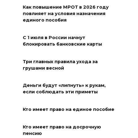
Ураган не обещают: сегодня в
Как повышение МРОТ в 2026 году
Ростове жара
повлияет на условия назначения
единого пособия
09 августа 2026 07:01
С 1 июля в России начнут
Горел сухостой: в Ростовской
блокировать банковские карты
области сбили 30 БПЛА
08 августа 2026 23:10
Три главных правила ухода за
грушами весной
Пусть съест ребенок капусту,
дабы учеба легко давалась:
Деньги будут «липнуть» к рукам,
приметы на 9 августа
если соблюдать эти приметы
08 августа 2026 18:37
Кто имеет право на единое пособие
На трассе Р-280 «Новороссия»
водителей будут
Кто имеет право на досрочную
предупреждать об угрозе
пенсию