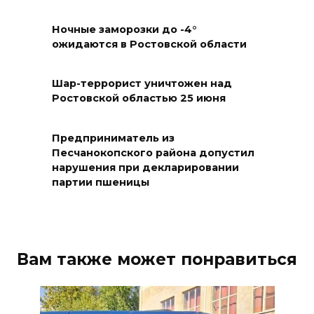
БПЛА по радио
Ночные заморозки до -4°
08 августа 2026 18:15
ожидаются в Ростовской области
На Дону обсудили вопросы
повышения доступности
Шар-террорист уничтожен над
Ростовской областью 25 июня
медицинской помощи с
участием федеральных
экспертов
Предприниматель из
Песчанокопского района допустил
08 августа 2026 17:40
нарушения при декларировании
партии пшеницы
В Новочеркасске построят
новую модульную котельную
и благоустроят проспект
Платовский
Вам также может понравиться
08 августа 2026 17:18
Это стало нашей традицией: