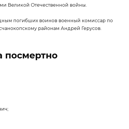
ами Великой Отечественной войны.
дным погибших воинов военный комиссар по
есчанокопскому районам Андрей Герусов.
 посмертно
ич;