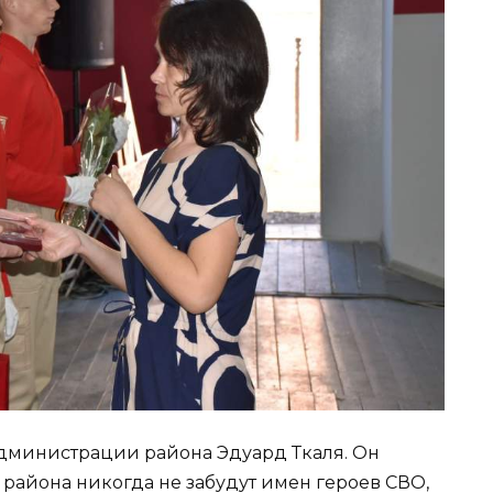
дминистрации района Эдуард Ткаля. Он
 района никогда не забудут имен героев СВО,