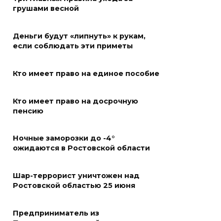
концентрация
грушами весной
формальдегида в воздухе
превысила норму в 12 раз
Деньги будут «липнуть» к рукам,
07 августа 2026 11:56
если соблюдать эти приметы
Энергетики против стихии
Кто имеет право на единое пособие
07 августа 2026 11:48
Кто имеет право на досрочную
пенсию
Казачий батальон «Покров»
формируется в войсках
Ночные заморозки до -4°
беспилотных систем
ожидаются в Ростовской области
07 августа 2026 11:37
Шар-террорист уничтожен над
С 18 августа в Ростове в пер.
Ростовской областью 25 июня
Доломановском появятся еще
11 новых парковок
Предприниматель из