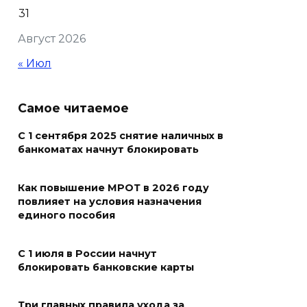
заслуги депутатов-
31
строителей в помощи
Август 2026
госпиталям, школам и
детским домам
« Июл
07 августа 2026 12:28
Самое читаемое
Приемная кампания в
медколледже
С 1 сентября 2025 снятие наличных в
банкоматах начнут блокировать
07 августа 2026 12:25
Как повышение МРОТ в 2026 году
Атаку БПЛА отразили ночью в
повлияет на условия назначения
небе над Ростовской
единого пособия
областью
С 1 июля в России начнут
07 августа 2026 12:15
блокировать банковские карты
В некоторых районах Ростова
Три главных правила ухода за