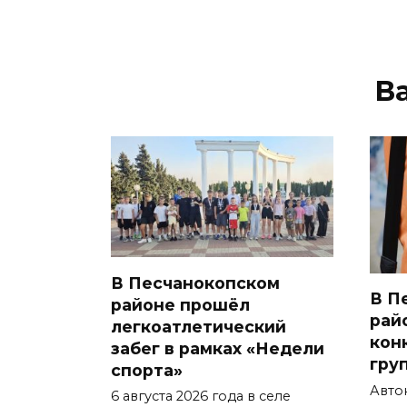
В
В Песчанокопском
В П
районе прошёл
рай
легкоатлетический
кон
забег в рамках «Недели
гру
спорта»
Авто
6 августа 2026 года в селе