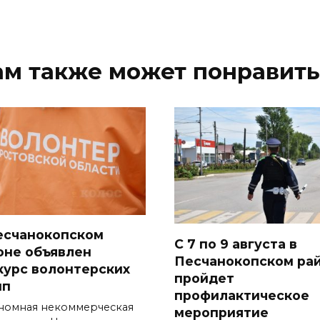
ам также может понравить
есчанокопском
С 7 по 9 августа в
оне объявлен
Песчанокопском ра
курс волонтерских
пройдет
пп
профилактическое
номная некоммерческая
мероприятие