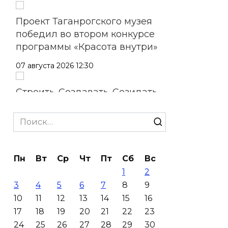
Проект Таганрогского музея
победил во втором конкурсе
программы «Красота внутри»
07 августа 2026 12:30
Строить. Создавать. Созидать.
07 августа 2026 12:30
Search
for:
От Ростовской области в
полуфинал премии
Пн
Вт
Ср
Чт
Пт
Сб
Вс
#МЫВМЕСТЕ-2026 вышли 12
1
2
проектов
3
4
5
6
7
8
9
07 августа 2026 12:30
10
11
12
13
14
15
16
17
18
19
20
21
22
23
Александр Ищенко отметил
24
25
26
27
28
29
30