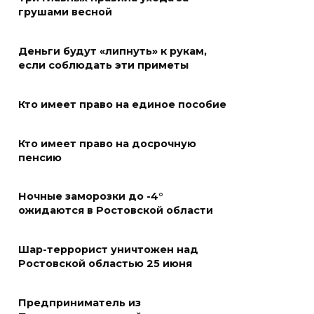
емкости на 1000 л
грушами весной
06 августа 2026 15:35
Деньги будут «липнуть» к рукам,
если соблюдать эти приметы
Десятки социальных
инициатив из Ростовской
Кто имеет право на единое пособие
области за 5 лет воплотились
в федеральные законы
Кто имеет право на досрочную
06 августа 2026 15:35
пенсию
Снова пробка: затор на 8 км
Ночные заморозки до -4°
собрался на М-4 «Дон» под
ожидаются в Ростовской области
Шахтами
06 августа 2026 15:20
Шар-террорист уничтожен над
Ростовской областью 25 июня
Александр Брод – о
современных подходах к
Предприниматель из