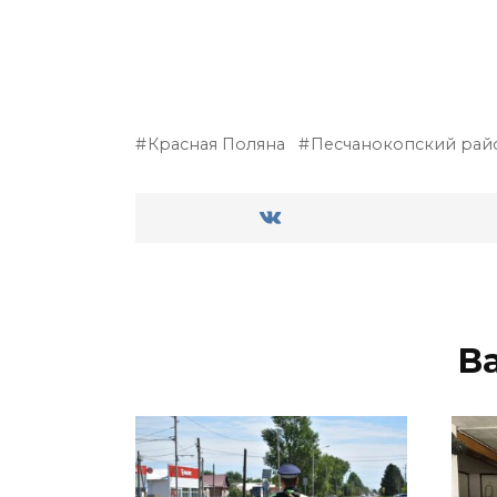
Красная Поляна
Песчанокопский рай
В