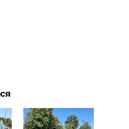
нескольких приложений
06 августа 2026 14:35
В Советском районе Ростова
из-за порыва на водоводе
ограничили подачу воды
06 августа 2026 14:33
Диспансеризация дончан
старше 65 лет
06 августа 2026 14:30
ся
Традиции семьи года
06 августа 2026 14:28
Таганрогский театр: пока