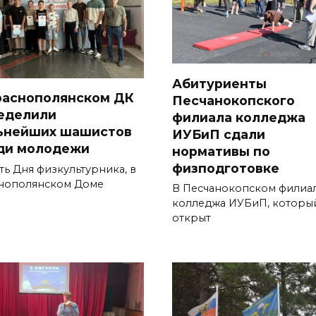
Абитуриенты
раснополянском ДК
Песчанокопского
еделили
филиала колледжа
ьнейших шашистов
ИУБиП сдали
ди молодежи
нормативы по
физподготовке
ть Дня физкультурника, в
нополянском Доме
В Песчанокопском филиа
колледжа ИУБиП, которы
открыт