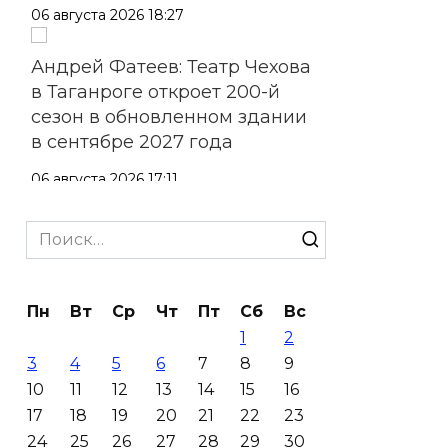
06 августа 2026 18:27
Андрей Фатеев: Театр Чехова
в Таганроге откроет 200-й
сезон в обновленном здании
в сентябре 2027 года
06 августа 2026 17:11
Ростовская область окажет
Search
матпомощь семьям, у которых
for:
погибли дети из-за атаки
БПЛА на Кубани
Пн
Вт
Ср
Чт
Пт
Сб
Вс
1
2
06 августа 2026 16:57
3
4
5
6
7
8
9
10
11
12
13
14
15
16
Дончан приглашают
17
18
19
20
21
22
23
поучаствовать в конкурсе
24
25
26
27
28
29
30
«Лучший школьный педагог-