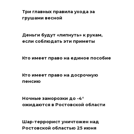
Андрей Фатеев: Театр Чехова
Три главных правила ухода за
в Таганроге откроет 200-й
грушами весной
сезон в обновленном здании
в сентябре 2027 года
Деньги будут «липнуть» к рукам,
если соблюдать эти приметы
06 августа 2026 18:27
Наблюдатели готовятся к
Кто имеет право на единое пособие
выборам
Кто имеет право на досрочную
06 августа 2026 18:25
пенсию
Материальная помощь
Ночные заморозки до -4°
пострадавшим при атаке
ожидаются в Ростовской области
БПЛА на Кубани
06 августа 2026 17:11
Шар-террорист уничтожен над
Ростовской областью 25 июня
Ростовская область окажет