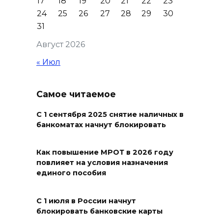
17
18
19
20
21
22
23
профессиональным
24
25
26
27
28
29
30
праздником и вручил
31
награды
Август 2026
06 августа 2026 18:35
« Июл
Осторожно! Падение
кирпичей
Самое читаемое
06 августа 2026 18:30
С 1 сентября 2025 снятие наличных в
банкоматах начнут блокировать
Выставка «По городам и
весям»
Как повышение МРОТ в 2026 году
повлияет на условия назначения
06 августа 2026 18:29
единого пособия
Развитие спорта на Дону
С 1 июля в России начнут
06 августа 2026 18:27
блокировать банковские карты