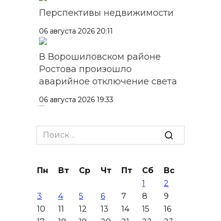
Перспективы недвижимости
06 августа 2026 20:11
В Ворошиловском районе
Ростова произошло
аварийное отключение света
06 августа 2026 19:33
Шахбокс, падел и пилон: в
Search
Ростовской области
for:
зарегистрировали новые
виды спорта
Пн
Вт
Ср
Чт
Пт
Сб
Вс
06 августа 2026 19:30
1
2
3
4
5
6
7
8
9
Юрий Слюсарь поздравил
10
11
12
13
14
15
16
донских строителей с