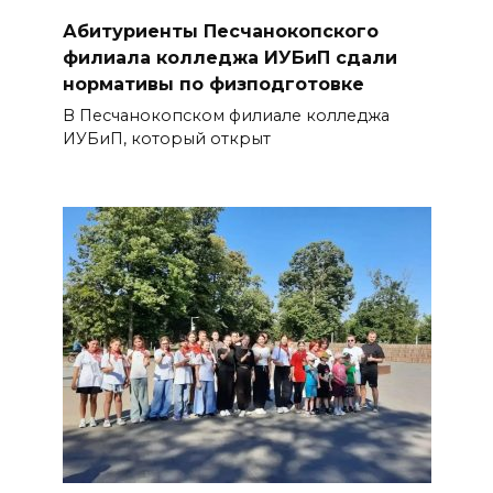
контролю за выборами и
Абитуриенты Песчанокопского
подготовке наблюдателей на
филиала колледжа ИУБиП сдали
Дону
нормативы по физподготовке
06 августа 2026 15:12
В Песчанокопском филиале колледжа
ИУБиП, который открыт
В донских школах к 1 сентября
обновят учебники
06 августа 2026 15:10
В Ростовской области до
конца года откроют 49
спортивных объектов
06 августа 2026 15:01
Россияне сообщают о
массовом сбое в работе
нескольких приложений