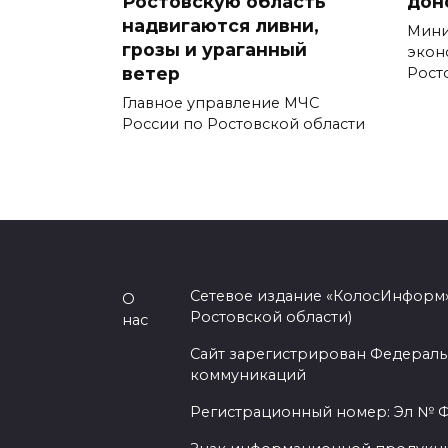
Ростовскую область
дон
надвигаются ливни,
Мини
грозы и ураганный
экон
ветер
Рост
Главное управление МЧС
России по Ростовской области
Сетевое издание «КолосИнформ»
О
Ростовской области)
нас
Сайт зарегистрирован Федераль
коммуникаций
Регистрационный номер: Эл № ФС