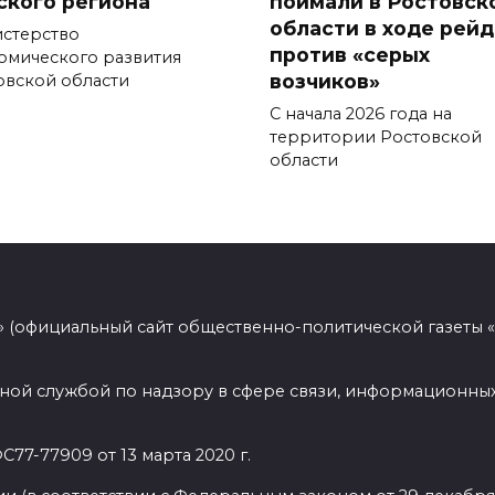
ского региона
поймали в Ростовск
области в ходе рей
стерство
против «серых
омического развития
возчиков»
овской области
С начала 2026 года на
территории Ростовской
области
 (официальный сайт общественно-политической газеты 
ной службой по надзору в сфере связи, информационных
77-77909 от 13 марта 2020 г.