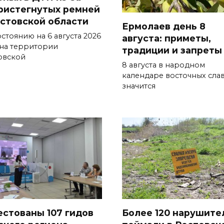
ристегнутых ремней
остовской области
Ермолаев день 8
стоянию на 6 августа 2026
августа: приметы,
 на территории
традиции и запреты
овской
8 августа в народном
календаре восточных сла
значится
естованы 107 гидов
Более 120 нарушите