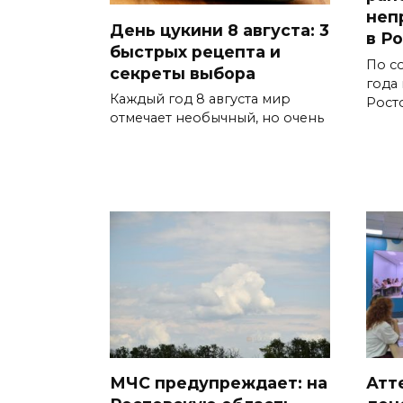
неп
День цукини 8 августа: 3
в Р
быстрых рецепта и
По со
секреты выбора
года
Каждый год 8 августа мир
Рост
отмечает необычный, но очень
МЧС предупреждает: на
Атт