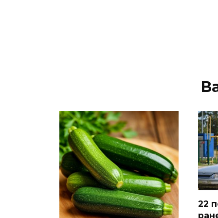
В
22 
ран