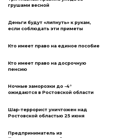
08 августа 2026 09:19
грушами весной
Более 30 БПЛА сбили ночью в
Деньги будут «липнуть» к рукам,
пяти районах Ростовской
если соблюдать эти приметы
области
07 августа 2026 23:00
Кто имеет право на единое пособие
Дабы счастье семейное
Кто имеет право на досрочную
сберечь – спрячьте первое
пенсию
сорванное яблоко: приметы
на 8 августа
Ночные заморозки до -4°
ожидаются в Ростовской области
07 августа 2026 22:04
В Железнодорожном районе
Шар-террорист уничтожен над
Ростовской областью 25 июня
Ростова-на-Дону на сутки
отключат воду из-за
капремонта сетей
Предприниматель из