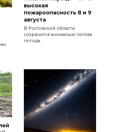
07 августа 2026 19:19
высокая
пожароопасность 8 и 9
августа
В Таганроге из-за аварии
отключили свет на четырех
В Ростовской области
улицах
сохранится аномально теплая
погода.
вян
07 августа 2026 18:42
В Ростовской области более
2000 жителей бесплатно
осваивают новые профессии
07 августа 2026 18:38
Бесплатные путевки для 17
тысяч детей: в Ростовской
области продолжается
оздоровительная кампания
лей