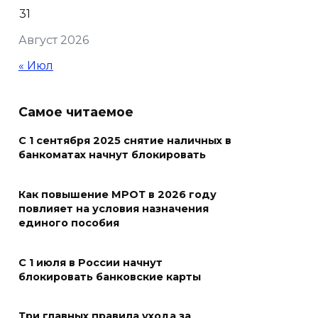
08 августа 2026 09:32
31
Август 2026
Утром над акваторией
Азовского моря сбили
« Июл
вражеские БПЛА
08 августа 2026 09:29
Самое читаемое
Аномальная жара до +40 °C
С 1 сентября 2025 снятие наличных в
банкоматах начнут блокировать
накроет Ростов-на-Дону 8
августа
Как повышение МРОТ в 2026 году
08 августа 2026 09:23
повлияет на условия назначения
единого пособия
Ночью дежурными силами
ПВО перехвачены и
С 1 июля в России начнут
уничтожены 397 украинских
блокировать банковские карты
беспилотников
Три главных правила ухода за