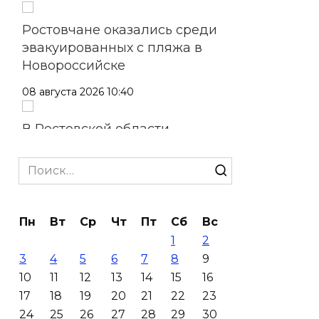
Ростовчане оказались среди
эвакуированных с пляжа в
Новороссийске
08 августа 2026 10:40
В Ростовской области
ликвидировали 16
техногенных пожаров и 30
Search
возгораний растительности
for:
08 августа 2026 10:35
Пн
Вт
Ср
Чт
Пт
Сб
Вс
1
2
В Ростовской области
3
4
5
6
7
8
9
объявили штормовое
10
11
12
13
14
15
16
предупреждение из-за
17
18
19
20
21
22
23
высокого риска пожаров
24
25
26
27
28
29
30