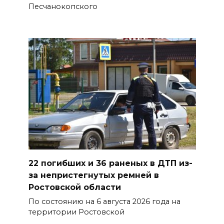
Песчанокопского
08 августа 2026 09:32
Утром над акваторией
Азовского моря сбили
вражеские БПЛА
08 августа 2026 09:29
Аномальная жара до +40 °C
накроет Ростов-на-Дону 8
августа
08 августа 2026 09:23
22 погибших и 36 раненых в ДТП из-
за непристегнутых ремней в
Ночью дежурными силами
Ростовской области
ПВО перехвачены и
По состоянию на 6 августа 2026 года на
уничтожены 397 украинских
территории Ростовской
беспилотников