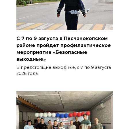
отметят День физкультурника
07 августа 2026 19:19
В Таганроге из-за аварии
отключили свет на четырех
С 7 по 9 августа в Песчанокопском
улицах
районе пройдет профилактическое
07 августа 2026 18:42
мероприятие «Безопасные
выходные»
В Ростовской области более
В предстоящие выходные, с 7 по 9 августа
2000 жителей бесплатно
2026 года
осваивают новые профессии
БОЛЬШЕ НОВОСТЕЙ