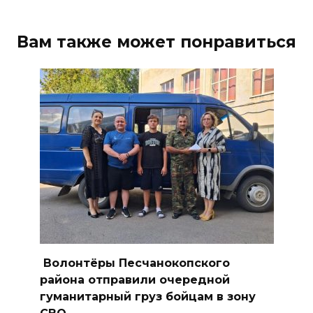
Сносить нельзя, сохранять
Вам также может понравиться
нечем: как ростовчане
спасают доходный дом
Рувинского от запустения
08 августа 2026 14:04
В Волгодонске мужчина
поджег газ в квартире
бывшей жены, эвакуированы
7 человек
08 августа 2026 13:19
Юрий Слюсарь поздравил
Волонтёры Песчанокопского
жителей Ростовской области
района отправили очередной
с Днем физкультурника
гуманитарный груз бойцам в зону