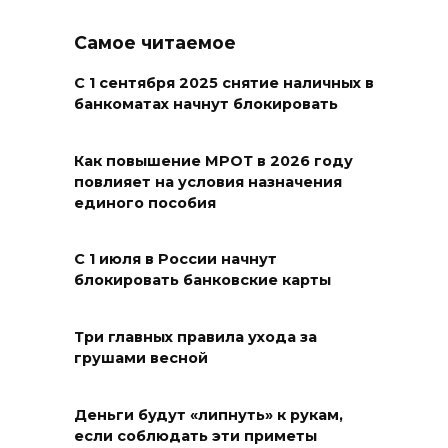
дабы учеба легко давалась:
приметы на 9 августа
Самое читаемое
08 августа 2026 18:37
С 1 сентября 2025 снятие наличных в
банкоматах начнут блокировать
На трассе Р-280 «Новороссия»
водителей будут
Как повышение МРОТ в 2026 году
предупреждать об угрозе
повлияет на условия назначения
БПЛА по радио
единого пособия
08 августа 2026 18:15
С 1 июля в России начнут
блокировать банковские карты
На Дону обсудили вопросы
повышения доступности
медицинской помощи с
Три главных правила ухода за
грушами весной
участием федеральных
экспертов
Деньги будут «липнуть» к рукам,
08 августа 2026 17:40
если соблюдать эти приметы