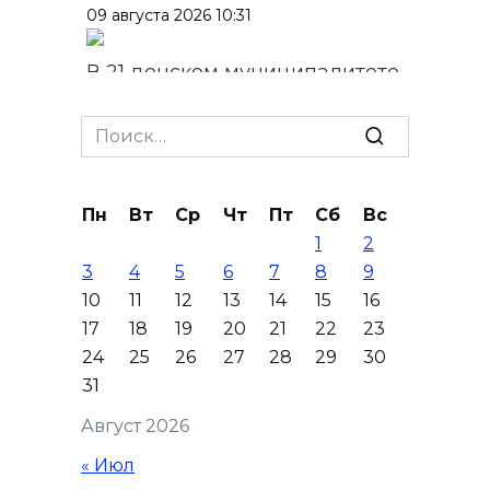
09 августа 2026 10:31
В 21 донском муниципалитете
ожидается чрезвычайная
жара
Search
for:
09 августа 2026 09:34
Пн
Вт
Ср
Чт
Пт
Сб
Вс
Ураган не обещают: сегодня в
1
2
Ростове жара
3
4
5
6
7
8
9
09 августа 2026 07:01
10
11
12
13
14
15
16
17
18
19
20
21
22
23
Горел сухостой: в Ростовской
24
25
26
27
28
29
30
области сбили 30 БПЛА
31
08 августа 2026 23:10
Август 2026
« Июл
Пусть съест ребенок капусту,