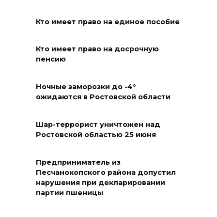
В Новочеркасске построят
Кто имеет право на единое пособие
новую модульную котельную
и благоустроят проспект
Платовский
Кто имеет право на досрочную
пенсию
08 августа 2026 17:18
Ночные заморозки до -4°
Это стало нашей традицией:
ожидаются в Ростовской области
ростовчане установили
самодельные поилки для
Шар-террорист уничтожен над
бездомных животных
Ростовской областью 25 июня
08 августа 2026 16:56
Предприниматель из
Журналисты «ДОН 24» вышли
Песчанокопского района допустил
нарушения при декларировании
на субботник в парке
партии пшеницы
Островского
08 августа 2026 15:59