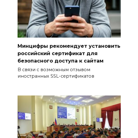
ПВО перехвачены и
уничтожены 397 украинских
беспилотников
08 августа 2026 09:19
Минцифры рекомендует установить
Более 30 БПЛА сбили ночью в
российский сертификат для
пяти районах Ростовской
безопасного доступа к сайтам
области
В связи с возможным отзывом
иностранных SSL-сертификатов
07 августа 2026 23:00
Дабы счастье семейное
сберечь – спрячьте первое
сорванное яблоко: приметы
на 8 августа
07 августа 2026 22:04