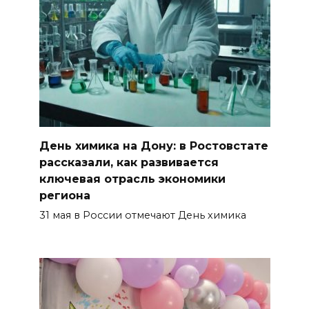
Сап-фестиваль, ночной забег
и турниры: как в Ростове
отметят День физкультурника
07 августа 2026 19:19
В Таганроге из-за аварии
отключили свет на четырех
День химика на Дону: в Ростовстате
улицах
рассказали, как развивается
ключевая отрасль экономики
07 августа 2026 18:42
региона
31 мая в России отмечают День химика
В Ростовской области более
2000 жителей бесплатно
осваивают новые профессии
07 августа 2026 18:38