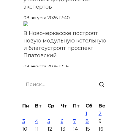
экспертов
08 августа 2026 17:40
В Новочеркасске построят
новую модульную котельную
и благоустроят проспект
Платовский
08 августа 2026 17:18
Это стало нашей традицией:
Search
ростовчане установили
for:
самодельные поилки для
бездомных животных
Пн
Вт
Ср
Чт
Пт
Сб
Вс
1
2
08 августа 2026 16:56
3
4
5
6
7
8
9
10
11
12
13
14
15
16
Журналисты «ДОН 24» вышли