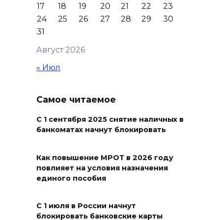
17
18
19
20
21
22
23
на субботник в парке
24
25
26
27
28
29
30
Островского
31
08 августа 2026 15:59
Август 2026
Сносить нельзя, сохранять
« Июл
нечем: как ростовчане
спасают доходный дом
Самое читаемое
Рувинского от запустения
08 августа 2026 14:04
С 1 сентября 2025 снятие наличных в
банкоматах начнут блокировать
В Волгодонске мужчина
поджег газ в квартире
Как повышение МРОТ в 2026 году
повлияет на условия назначения
бывшей жены, эвакуированы
единого пособия
7 человек
08 августа 2026 13:19
С 1 июля в России начнут
блокировать банковские карты