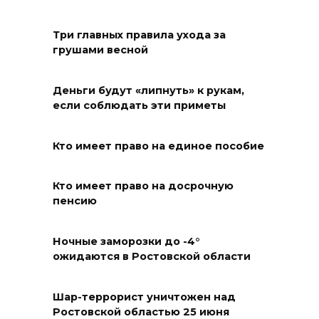
Юрий Слюсарь поздравил
жителей Ростовской области
Три главных правила ухода за
с Днем физкультурника
грушами весной
08 августа 2026 10:49
Деньги будут «липнуть» к рукам,
Ростовчане оказались среди
если соблюдать эти приметы
эвакуированных с пляжа в
Новороссийске
Кто имеет право на единое пособие
08 августа 2026 10:40
Кто имеет право на досрочную
пенсию
В Ростовской области
ликвидировали 16
техногенных пожаров и 30
Ночные заморозки до -4°
ожидаются в Ростовской области
возгораний растительности
08 августа 2026 10:35
Шар-террорист уничтожен над
Ростовской областью 25 июня