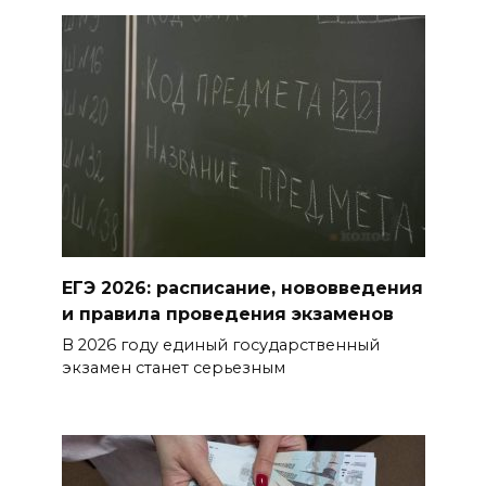
На Дону обсудили
взаимодействие участников
избирательного процесса в
период ЕДГ-2026
07 августа 2026 17:14
В Ростове доходный дом
Емельяновых на Большой
Садовой, 94, обследуют
специалисты
ЕГЭ 2026: расписание, нововведения
и правила проведения экзаменов
07 августа 2026 17:03
В 2026 году единый государственный
экзамен станет серьезным
Бетон и влага: эксперт ЮФУ
объяснил, почему
ростовчанам тяжело
переносить жару