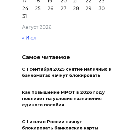
17
18
19
20
21
22
23
профессиональным
24
25
26
27
28
29
30
праздником и вручил
31
награды
Август 2026
06 августа 2026 18:35
« Июл
Осторожно! Падение
кирпичей
Самое читаемое
06 августа 2026 18:30
С 1 сентября 2025 снятие наличных в
банкоматах начнут блокировать
Выставка «По городам и
весям»
Как повышение МРОТ в 2026 году
повлияет на условия назначения
06 августа 2026 18:29
единого пособия
Развитие спорта на Дону
С 1 июля в России начнут
06 августа 2026 18:27
блокировать банковские карты