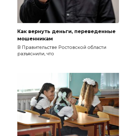
контролю за выборами и
подготовке наблюдателей на
Дону
06 августа 2026 15:12
Как вернуть деньги, переведенные
мошенникам
В донских школах к 1 сентября
В Правительстве Ростовской области
обновят учебники
разъяснили, что
06 августа 2026 15:10
В Ростовской области до
конца года откроют 49
спортивных объектов
06 августа 2026 15:01
Россияне сообщают о
массовом сбое в работе
нескольких приложений