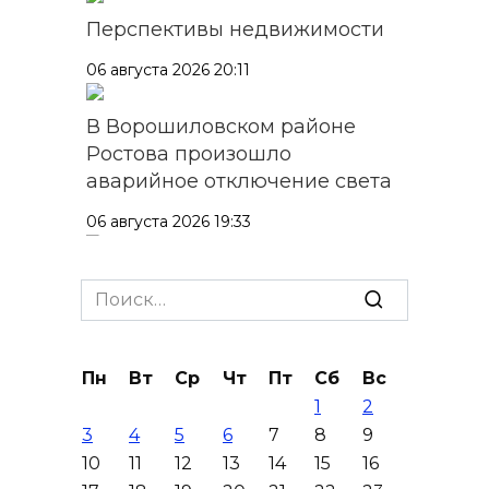
Перспективы недвижимости
06 августа 2026 20:11
В Ворошиловском районе
Ростова произошло
аварийное отключение света
06 августа 2026 19:33
Шахбокс, падел и пилон: в
Search
Ростовской области
for:
зарегистрировали новые
виды спорта
Пн
Вт
Ср
Чт
Пт
Сб
Вс
06 августа 2026 19:30
1
2
3
4
5
6
7
8
9
Юрий Слюсарь поздравил
10
11
12
13
14
15
16
донских строителей с