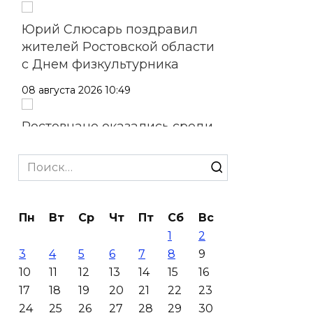
Юрий Слюсарь поздравил
жителей Ростовской области
с Днем физкультурника
08 августа 2026 10:49
Ростовчане оказались среди
эвакуированных с пляжа в
Новороссийске
Search
for:
08 августа 2026 10:40
Пн
Вт
Ср
Чт
Пт
Сб
Вс
В Ростовской области
1
2
ликвидировали 16
3
4
5
6
7
8
9
техногенных пожаров и 30
10
11
12
13
14
15
16
возгораний растительности
17
18
19
20
21
22
23
08 августа 2026 10:35
24
25
26
27
28
29
30