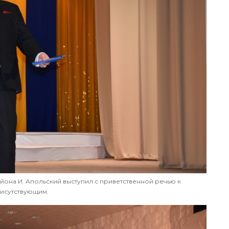
йона И. Апольский выступил с приветственной речью к
исутствующим.