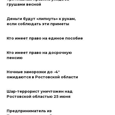
грушами весной
Ночью дежурными силами
ПВО перехвачены и
Деньги будут «липнуть» к рукам,
уничтожены 397 украинских
если соблюдать эти приметы
беспилотников
08 августа 2026 09:19
Кто имеет право на единое пособие
Более 30 БПЛА сбили ночью в
Кто имеет право на досрочную
пяти районах Ростовской
пенсию
области
Ночные заморозки до -4°
07 августа 2026 23:00
ожидаются в Ростовской области
Дабы счастье семейное
сберечь – спрячьте первое
Шар-террорист уничтожен над
Ростовской областью 25 июня
сорванное яблоко: приметы
на 8 августа
Предприниматель из
07 августа 2026 22:04