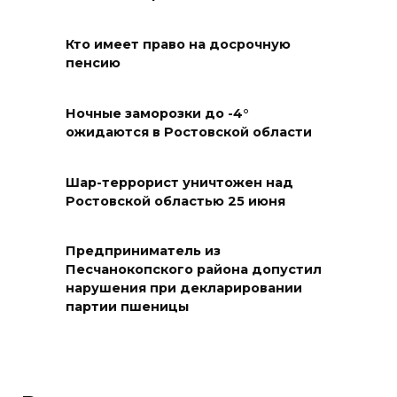
На Дону обсудили
взаимодействие участников
Кто имеет право на досрочную
избирательного процесса в
пенсию
период ЕДГ-2026
Ночные заморозки до -4°
07 августа 2026 17:14
ожидаются в Ростовской области
В Ростове доходный дом
Емельяновых на Большой
Шар-террорист уничтожен над
Ростовской областью 25 июня
Садовой, 94, обследуют
специалисты
Предприниматель из
07 августа 2026 17:03
Песчанокопского района допустил
нарушения при декларировании
Бетон и влага: эксперт ЮФУ
партии пшеницы
объяснил, почему
ростовчанам тяжело
переносить жару