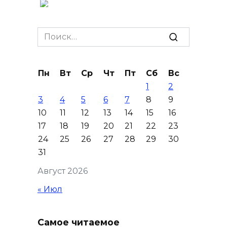
Сап-фестиваль, ночной забег
и турниры: как в Ростове
Search
отметят День физкультурника
for:
07 августа 2026 19:19
Пн
Вт
Ср
Чт
Пт
Сб
Вс
1
2
В Таганроге из-за аварии
3
4
5
6
7
8
9
отключили свет на четырех
10
11
12
13
14
15
16
улицах
17
18
19
20
21
22
23
07 августа 2026 18:42
24
25
26
27
28
29
30
31
В Ростовской области более
Август 2026
2000 жителей бесплатно
осваивают новые профессии
« Июл
07 августа 2026 18:38
Самое читаемое