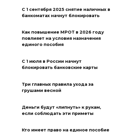
Бесплатные путевки для 17
тысяч детей: в Ростовской
С 1 сентября 2025 снятие наличных в
банкоматах начнут блокировать
области продолжается
оздоровительная кампания
Как повышение МРОТ в 2026 году
07 августа 2026 18:30
повлияет на условия назначения
единого пособия
Судьба аварийного особняка
в донской столице
С 1 июля в России начнут
блокировать банковские карты
07 августа 2026 18:28
«Метеор» «Андрей Байков»
Три главных правила ухода за
грушами весной
07 августа 2026 18:25
Деньги будут «липнуть» к рукам,
Меры поддержки после ЧС
если соблюдать эти приметы
07 августа 2026 17:48
Кто имеет право на единое пособие