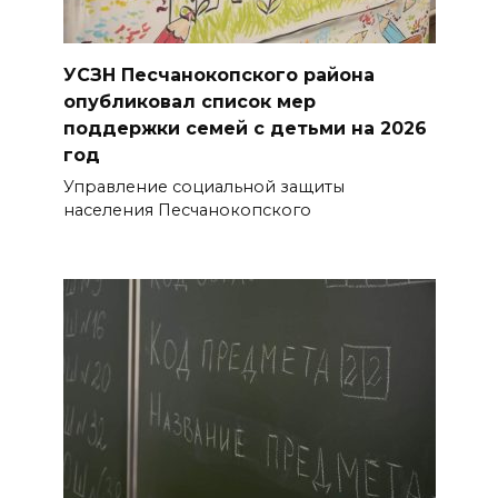
черный цвет – общественники
бьют тревогу
07 августа 2026 13:38
УСЗН Песчанокопского района
опубликовал список мер
Мем с Путиным, российские
поддержки семей с детьми на 2026
лекарства и уникальные
год
операции: основные события
Управление социальной защиты
6 августа
населения Песчанокопского
07 августа 2026 12:57
Проект Таганрогского музея
победил во втором конкурсе
программы «Красота внутри»
БОЛЬШЕ НОВОСТЕЙ