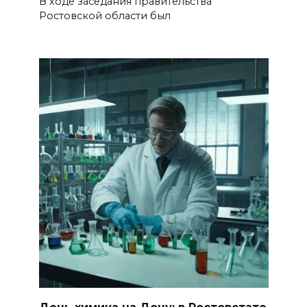
В ходе заседания правительства
здании произошло короткое
Ростовской области был
замыкание
07 августа 2026 14:30
Учиться, чтобы работать
07 августа 2026 14:28
Раскаленный август
07 августа 2026 14:28
До 120 человек на борту:
новому «Метеору» присвоили
имя «Андрей Байков»
07 августа 2026 14:25
День химика на Дону: в Ростовстате