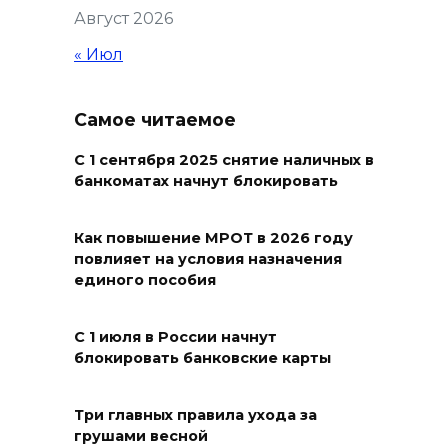
Август 2026
пяти районах Ростовской
области
« Июл
07 августа 2026 23:00
Самое читаемое
Дабы счастье семейное
сберечь – спрячьте первое
С 1 сентября 2025 снятие наличных в
банкоматах начнут блокировать
сорванное яблоко: приметы
на 8 августа
Как повышение МРОТ в 2026 году
07 августа 2026 22:04
повлияет на условия назначения
единого пособия
В Железнодорожном районе
Ростова-на-Дону на сутки
С 1 июля в России начнут
отключат воду из-за
блокировать банковские карты
капремонта сетей
07 августа 2026 20:32
Три главных правила ухода за
грушами весной