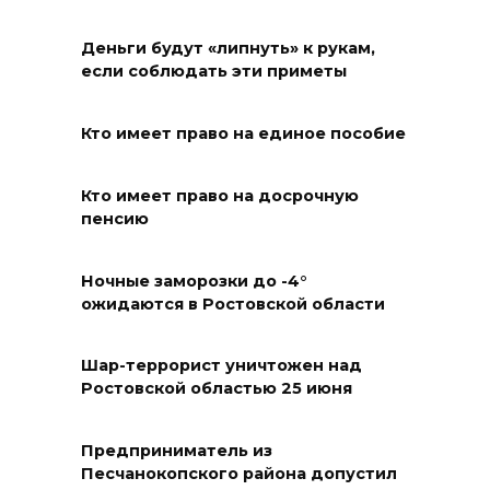
Полиция ищет вандалов,
осквернивших стелу
Деньги будут «липнуть» к рукам,
«Освободителям Ростова»
если соблюдать эти приметы
07 августа 2026 20:12
Кто имеет право на единое пособие
Госавтоинспекция по
Ростовской области призвала
Кто имеет право на досрочную
пенсию
водителей быть осторожными
из-за ухудшения погоды
Ночные заморозки до -4°
07 августа 2026 19:39
ожидаются в Ростовской области
Сап-фестиваль, ночной забег
Шар-террорист уничтожен над
и турниры: как в Ростове
Ростовской областью 25 июня
отметят День физкультурника
07 августа 2026 19:19
Предприниматель из
Песчанокопского района допустил