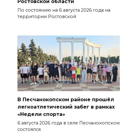
Ростовской области
В Чертковском районе
По состоянию на 6 августа 2026 года на
территории Ростовской
ремонтируют 2,85 км дороги к
трем хуторам по нацпроекту
07 августа 2026 15:50
Через 23 года Ростов может
стать городом с населением
под 2 млн человек
07 августа 2026 15:22
В Ростове на озере Лесном
В Песчанокопском районе прошёл
утонул 43-летний мужчина
легкоатлетический забег в рамках
07 августа 2026 15:06
«Недели спорта»
6 августа 2026 года в селе Песчанокопском
В Ростовской области из-за
состоялся