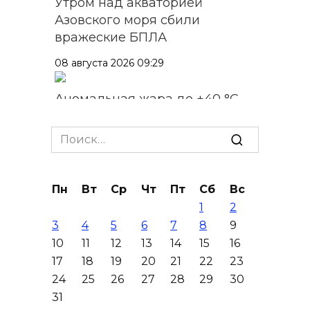
Утром над акваторией
Азовского моря сбили
вражеские БПЛА
08 августа 2026 09:29
Аномальная жара до +40 °C
накроет Ростов-на-Дону 8
августа
Search
for:
08 августа 2026 09:23
Пн
Вт
Ср
Чт
Пт
Сб
Вс
Ночью дежурными силами
1
2
ПВО перехвачены и
3
4
5
6
7
8
9
уничтожены 397 украинских
10
11
12
13
14
15
16
беспилотников
17
18
19
20
21
22
23
08 августа 2026 09:19
24
25
26
27
28
29
30
31
Более 30 БПЛА сбили ночью в