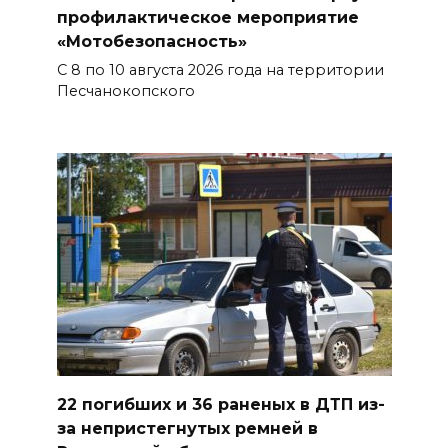
В Ростове доходный дом
профилактическое мероприятие
Емельяновых на Большой
«Мотобезопасность»
Садовой, 94, обследуют
С 8 по 10 августа 2026 года на территории
специалисты
Песчанокопского
07 августа 2026 17:03
Бетон и влага: эксперт ЮФУ
объяснил, почему
ростовчанам тяжело
переносить жару
07 августа 2026 16:30
ВСЕ КАК ЕСТЬ. Исчезающая
Украина. Страна вдов и
сирот...
22 погибших и 36 раненых в ДТП из-
за непристегнутых ремней в
07 августа 2026 16:11