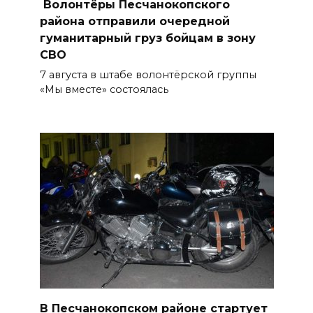
Судьба аварийного особняка
Волонтёры Песчанокопского
в донской столице
района отправили очередной
гуманитарный груз бойцам в зону
07 августа 2026 18:28
СВО
7 августа в штабе волонтёрской группы
«Метеор» «Андрей Байков»
«Мы вместе» состоялась
07 августа 2026 18:25
Меры поддержки после ЧС
07 августа 2026 17:48
На Дону обсудили
взаимодействие участников
избирательного процесса в
период ЕДГ-2026
07 августа 2026 17:14
В Песчанокопском районе стартует