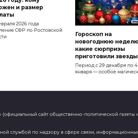
ожен и размер
латы
евраля 2026 года
ление СФР по Ростовской
Гороскоп на
сти
новогоднюю неделю
какие сюрпризы
приготовили звезды
Период с 29 декабря по 4
января — особое магичес
 (официальный сайт общественно-политической газеты 
ной службой по надзору в сфере связи, информационных