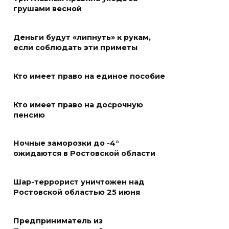
в Таганроге откроет 200-й
грушами весной
сезон в обновленном здании
в сентябре 2027 года
Деньги будут «липнуть» к рукам,
если соблюдать эти приметы
06 августа 2026 18:27
Кто имеет право на единое пособие
Наблюдатели готовятся к
выборам
Кто имеет право на досрочную
06 августа 2026 18:25
пенсию
Материальная помощь
Ночные заморозки до -4°
пострадавшим при атаке
ожидаются в Ростовской области
БПЛА на Кубани
Шар-террорист уничтожен над
06 августа 2026 17:11
Ростовской областью 25 июня
Ростовская область окажет
Предприниматель из
матпомощь семьям, у которых