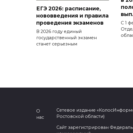
пол
ЕГЭ 2026: расписание,
вып
нововведения и правила
проведения экзаменов
С 1 ф
Отде
В 2026 году единый
обла
государственный экзамен
станет серьезным
Сетевое издание «КолосИнформ»
О
Ростовской области)
нас
Сайт зарегистрирован Федераль