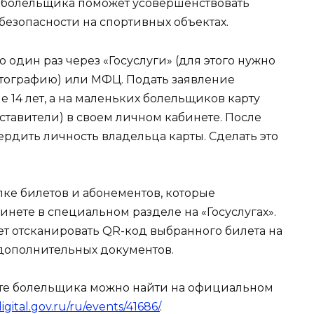
а болельщика поможет усовершенствовать
езопасности на спортивных объектах.
 один раз через «Госуслуги» (для этого нужно
отографию) или МФЦ. Подать заявление
 14 лет, а на маленьких болельщиков карту
тавители) в своем личном кабинете. После
рдить личность владельца карты. Сделать это
пке билетов и абонементов, которые
инете в специальном разделе на «Госуслугах».
ет отсканировать QR-код выбранного билета на
 дополнительных документов.
те болельщика можно найти на официальном
digital.gov.ru/ru/events/41686/
.