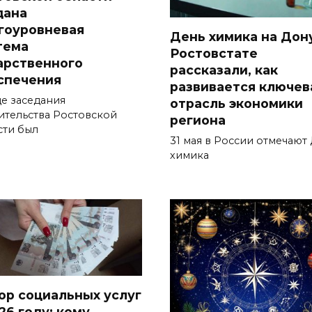
дана
гоуровневая
День химика на Дону
тема
Ростовстате
арственного
рассказали, как
спечения
развивается ключев
де заседания
отрасль экономики
ительства Ростовской
региона
сти был
31 мая в России отмечают
химика
ор социальных услуг
26 году: кому