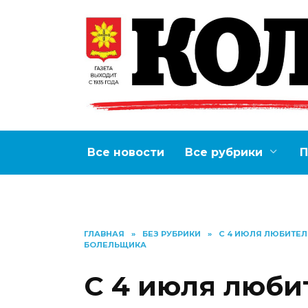
Перейти
к
содержанию
Все новости
Все рубрики
П
ГЛАВНАЯ
»
БЕЗ РУБРИКИ
»
С 4 ИЮЛЯ ЛЮБИТЕЛ
БОЛЕЛЬЩИКА
С 4 июля люби