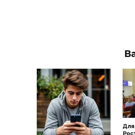
В
Для
Рос