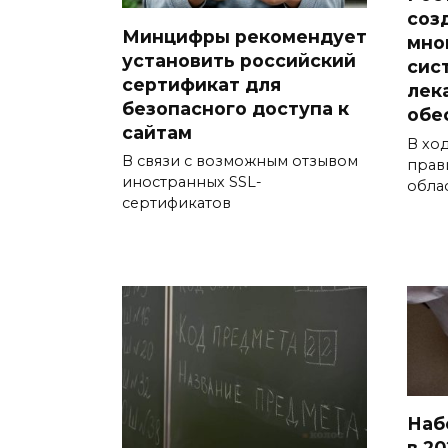
соз
Минцифры рекомендует
мно
установить российский
сис
сертификат для
лек
безопасного доступа к
обе
сайтам
В хо
В связи с возможным отзывом
прав
иностранных SSL-
обла
сертификатов
Наб
в 20