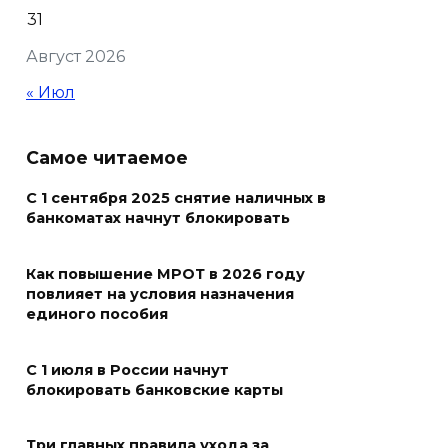
праздником и вручил
31
награды
Август 2026
06 августа 2026 18:35
« Июл
Осторожно! Падение
кирпичей
Самое читаемое
06 августа 2026 18:30
С 1 сентября 2025 снятие наличных в
банкоматах начнут блокировать
Выставка «По городам и
весям»
Как повышение МРОТ в 2026 году
повлияет на условия назначения
06 августа 2026 18:29
единого пособия
Развитие спорта на Дону
С 1 июля в России начнут
06 августа 2026 18:27
блокировать банковские карты
Андрей Фатеев: Театр Чехова
Три главных правила ухода за