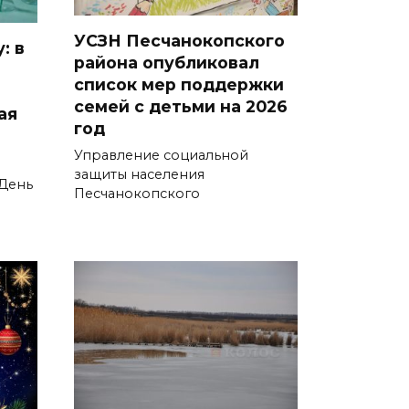
06 августа 2026 15:51
УСЗН Песчанокопского
: в
района опубликовал
Донские спасатели провели
список мер поддержки
профилактические занятия
семей с детьми на 2026
более чем для 11 тыс. детей
ая
год
06 августа 2026 15:49
Управление социальной
защиты населения
 День
«Хочу прожить жизнь одна»:
Песчанокопского
ростовчанка разочаровалась
в местных мужчинах
06 августа 2026 15:38
Возбуждено еще одно дело:
подозреваемому в поджоге
на АЗС заполняли две
емкости на 1000 л