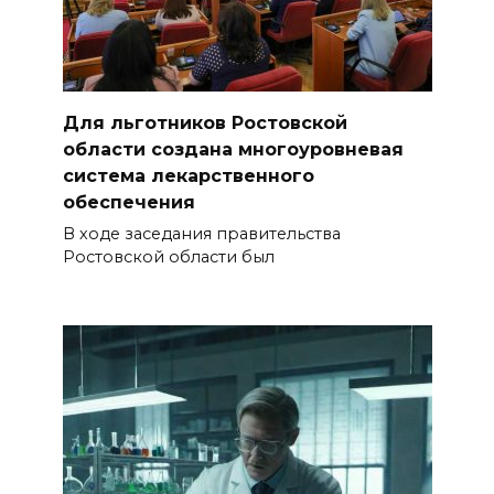
смертельное ДТП в
Целинском районе
09 августа 2026 14:36
Для льготников Ростовской
Запах гари: в Левенцовке
области создана многоуровневая
горела трава
система лекарственного
09 августа 2026 14:21
обеспечения
В ходе заседания правительства
В Таганроге горел склад на
Ростовской области был
250 «квадратах»
09 августа 2026 13:56
Парк не построю: Николай
Василенко не планирует
становиться меценатом для
Ростова