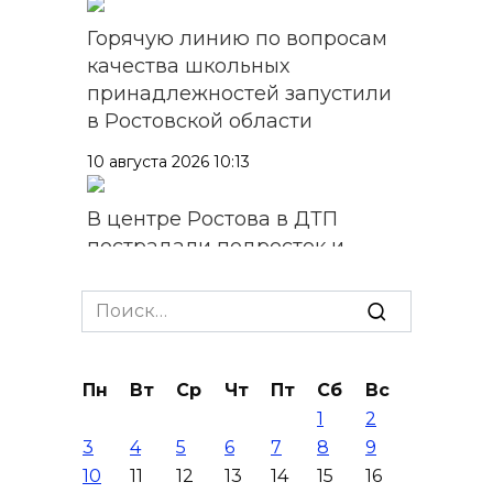
Горячую линию по вопросам
качества школьных
принадлежностей запустили
в Ростовской области
10 августа 2026 10:13
В центре Ростова в ДТП
пострадали подросток и
взрослый
Search
10 августа 2026 09:54
for:
На Дону пропал 65-летний
Пн
Вт
Ср
Чт
Пт
Сб
Вс
мужчина, нуждающийся в
1
2
медпомощи
3
4
5
6
7
8
9
10 августа 2026 09:48
10
11
12
13
14
15
16