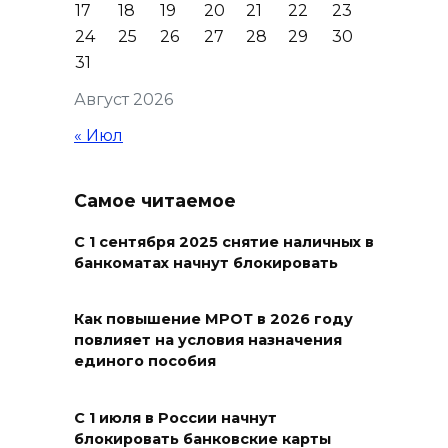
17
18
19
20
21
22
23
Более 240 возгораний сухой
24
25
26
27
28
29
30
растительности
31
ликвидировали в Ростовской
Август 2026
области за неделю
« Июл
10 августа 2026 09:46
Матч ФК«Ростов» против
Самое читаемое
«Рубина» на «Ростов Арене»
пройдет с ограничениями по
С 1 сентября 2025 снятие наличных в
банкоматах начнут блокировать
вместимости
10 августа 2026 08:52
Как повышение МРОТ в 2026 году
повлияет на условия назначения
Часть Новошахтинска
единого пособия
осталась без воды из-за
ремонта водовода
С 1 июля в России начнут
блокировать банковские карты
10 августа 2026 08:14