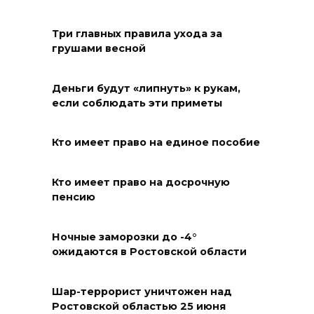
На Дону потушили свыше 60
Три главных правила ухода за
грушами весной
пожаров
10 августа 2026 07:29
Деньги будут «липнуть» к рукам,
если соблюдать эти приметы
Ростовчан 10 августа ожидает
жаркая погода с
Кто имеет право на единое пособие
температурой до 33 °C
10 августа 2026 07:14
Кто имеет право на досрочную
пенсию
Более 70 БПЛА уничтожили в
Ростовской области за ночь
Ночные заморозки до -4°
ожидаются в Ростовской области
09 августа 2026 23:05
Сегодня покупки под
Шар-террорист уничтожен над
Ростовской областью 25 июня
запретом: приметы на 10