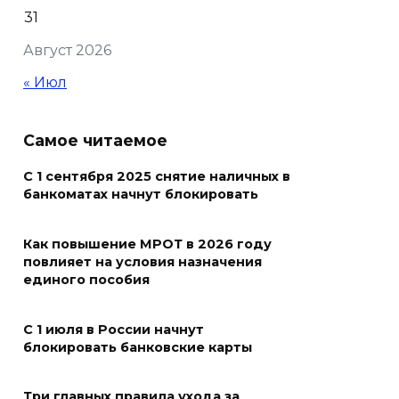
31
06 августа 2026 19:30
Август 2026
Юрий Слюсарь поздравил
« Июл
донских строителей с
профессиональным
праздником и вручил
Самое читаемое
награды
С 1 сентября 2025 снятие наличных в
06 августа 2026 18:35
банкоматах начнут блокировать
Осторожно! Падение
Как повышение МРОТ в 2026 году
кирпичей
повлияет на условия назначения
единого пособия
06 августа 2026 18:30
С 1 июля в России начнут
Выставка «По городам и
блокировать банковские карты
весям»
06 августа 2026 18:29
Три главных правила ухода за