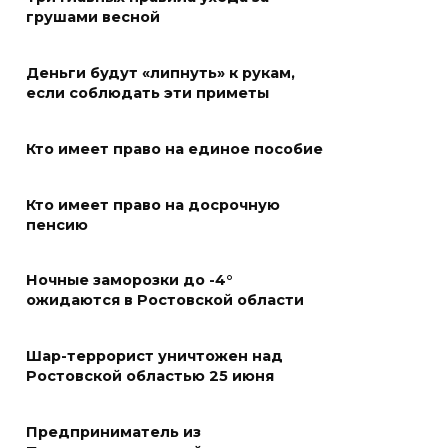
грушами весной
Развитие спорта на Дону
Деньги будут «липнуть» к рукам,
06 августа 2026 18:27
если соблюдать эти приметы
Андрей Фатеев: Театр Чехова
Кто имеет право на единое пособие
в Таганроге откроет 200-й
сезон в обновленном здании
Кто имеет право на досрочную
в сентябре 2027 года
пенсию
06 августа 2026 18:27
Ночные заморозки до -4°
Наблюдатели готовятся к
ожидаются в Ростовской области
выборам
Шар-террорист уничтожен над
06 августа 2026 18:25
Ростовской областью 25 июня
Материальная помощь
Предприниматель из
пострадавшим при атаке