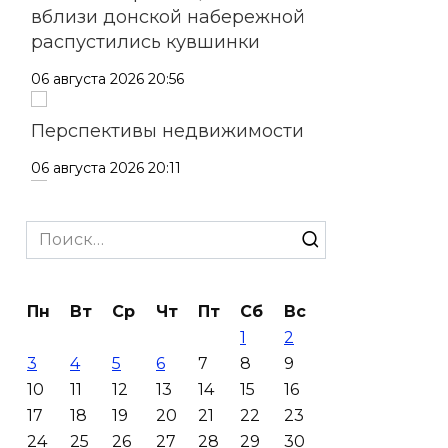
вблизи донской набережной
распустились кувшинки
06 августа 2026 20:56
Перспективы недвижимости
06 августа 2026 20:11
В Ворошиловском районе
Search
Ростова произошло
for:
аварийное отключение света
06 августа 2026 19:33
Пн
Вт
Ср
Чт
Пт
Сб
Вс
1
2
Шахбокс, падел и пилон: в
3
4
5
6
7
8
9
Ростовской области
10
11
12
13
14
15
16
зарегистрировали новые
17
18
19
20
21
22
23
виды спорта
24
25
26
27
28
29
30