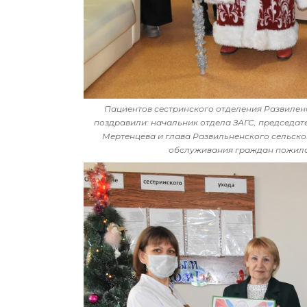
Пациентов сестринского отделения Развилен
поздравили: начальник отдела ЗАГС, председате
Мертенцева и глава Развильненского сельско
обслуживания граждан пожилог