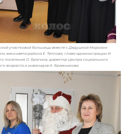
ской участковой больницы вместе с Дедушкой Морозом
ль женсовета района Е. Теплова, глава администрации И.
го поселения О. Брагина, директор Центра социального
о возраста и инвалидов А. Бражникова.