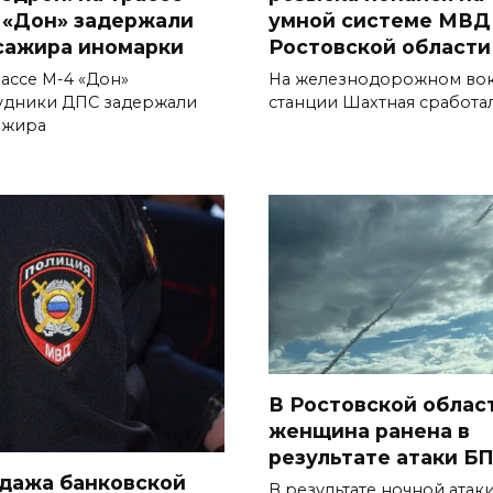
 «Дон» задержали
умной системе МВД
сажира иномарки
Ростовской области
рассе М-4 «Дон»
На железнодорожном вок
удники ДПС задержали
станции Шахтная сработа
ажира
В Ростовской облас
женщина ранена в
результате атаки Б
дажа банковской
В результате ночной атак