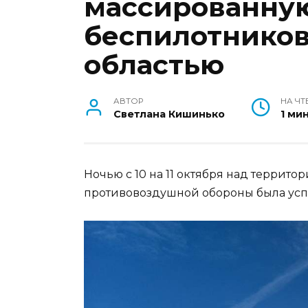
массированную
беспилотников
областью
АВТОР
НА ЧТ
Светлана Кишинько
1 ми
Ночью с 10 на 11 октября над террит
противовоздушной обороны была усп