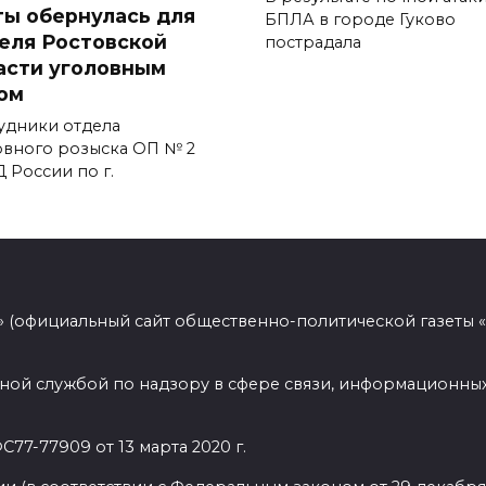
ты обернулась для
БПЛА в городе Гуково
еля Ростовской
пострадала
асти уголовным
ом
удники отдела
овного розыска ОП № 2
 России по г.
 (официальный сайт общественно-политической газеты 
ной службой по надзору в сфере связи, информационных
77-77909 от 13 марта 2020 г.