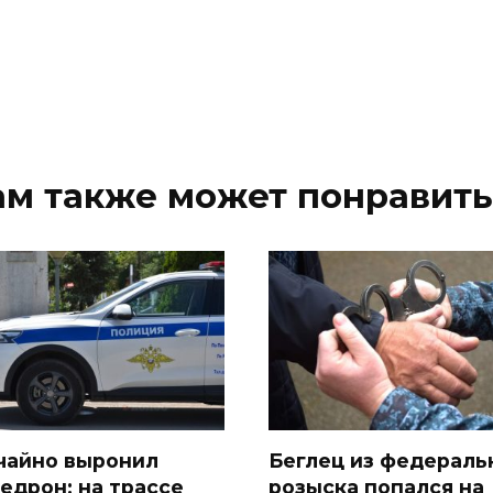
ам также может понравить
чайно выронил
Беглец из федераль
едрон: на трассе
розыска попался на