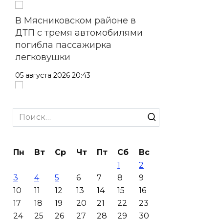
В Мясниковском районе в
ДТП с тремя автомобилями
погибла пассажирка
легковушки
05 августа 2026 20:43
Более 11,5 тысячи домов
Ростовской области перешли
Search
в чаты в мессенджере MAX
for:
05 августа 2026 19:13
Пн
Вт
Ср
Чт
Пт
Сб
Вс
1
2
В Ростовской области
3
4
5
6
7
8
9
пропала 17-летняя девушка
10
11
12
13
14
15
16
05 августа 2026 19:03
17
18
19
20
21
22
23
24
25
26
27
28
29
30