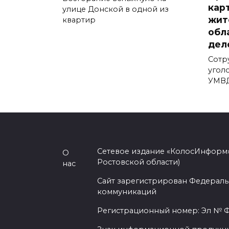
кар
улице Донской в одной из
жит
квартир
обл
дел
Сотр
угол
УМВД
Сетевое издание «КолосИнформ»
О
Ростовской области)
нас
Сайт зарегистрирован Федераль
коммуникаций
Регистрационный номер: Эл № ФС