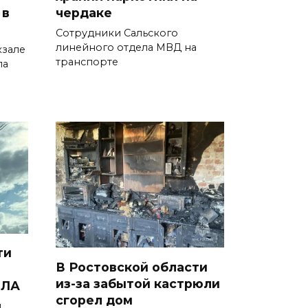
 в
чердаке
05 августа 2026 18:04
Сотрудники Сальского
линейного отдела МВД на
зале
Ростовский врач подготовил
транспорте
ла
памятку по действиям при
беспилотной опасности
05 августа 2026 17:34
Регистрация открыта:
фестиваль инклюзивного
добровольчества «Я
чувствую» пройдет на Дону
05 августа 2026 17:20
ти
Донская инициатива:
В Ростовской области
из-за забытой кастрюли
получать лечебное питание
ПЛА
сгорел дом
для инвалидов станет проще
и