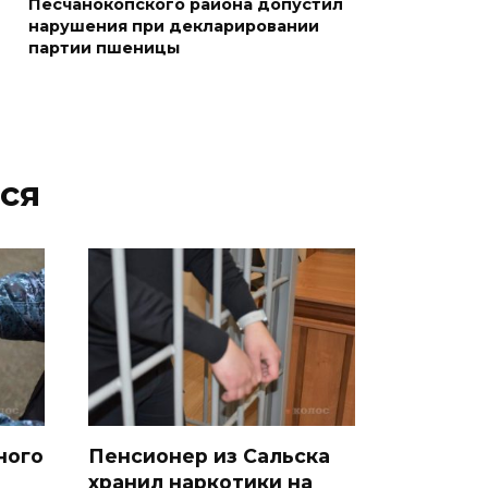
Песчанокопского района допустил
05 августа 2026 18:21
нарушения при декларировании
партии пшеницы
Четыре новые школы
откроются в Ростовской
области 1 сентября
05 августа 2026 18:16
ся
По итогам регионального
этапа премии
#МЫВМЕСТЕ-2026 на Дону
победителями признаны 29
проектов
05 августа 2026 18:06
К соглашению о наблюдении
за выборами в Госдуму
ного
Пенсионер из Сальска
хранил наркотики на
присоединились 8 партий