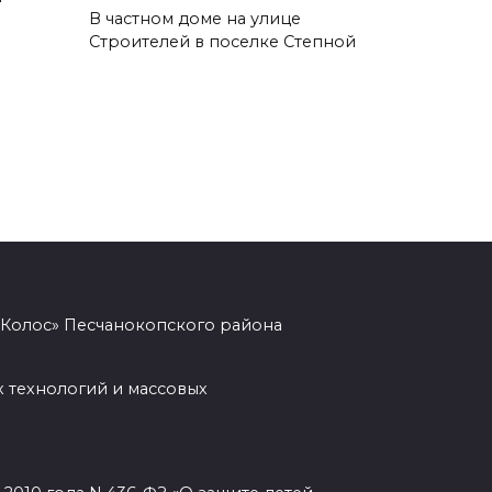
В частном доме на улице
05 августа 2026 17:18
Строителей в поселке Степной
Пламя не пощадило ничего:
фото с мест ночных пожаров в
Ростове
05 августа 2026 17:09
Пробка длиной в 10 км
сковала движение на М-4
«Дон» под Шахтами
«Колос» Песчанокопского района
05 августа 2026 17:06
 технологий и массовых
Сосуды лучше, чем у
сорокалетних: врачи спасли
столетнюю ростовчанку с
острым коронарным