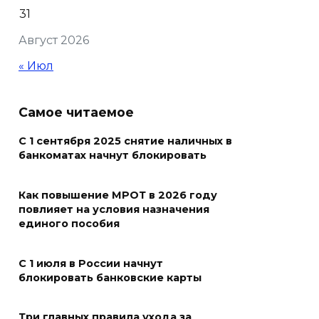
Кондиционеры создают
31
перегрузку: ростовчан
Август 2026
предупредили о рисках
отключения электроэнергии
« Июл
05 августа 2026 18:37
Самое читаемое
Зарядка со стражем порядка
С 1 сентября 2025 снятие наличных в
05 августа 2026 18:35
банкоматах начнут блокировать
Молодые инженеры
Как повышение МРОТ в 2026 году
повлияет на условия назначения
05 августа 2026 18:32
единого пособия
По пути к большой трассе
С 1 июля в России начнут
05 августа 2026 18:32
блокировать банковские карты
Футбольный разгром в Кубке
Три главных правила ухода за