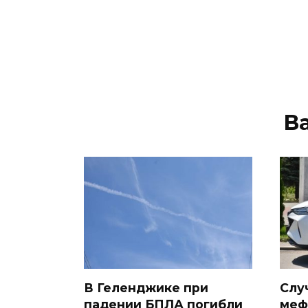
В
В Геленджике при
Слу
падении БПЛА погибли
меф