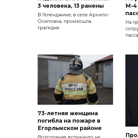
3 человека, 13 ранены
М-4
пас
В Геленджике, в селе Архипо-
Осиповка, произошла
На т
трагедия
сотр
пасс
73-летняя женщина
погибла на пожаре в
Егорлыкском районе
Про
Возгорание вспыхнуло на