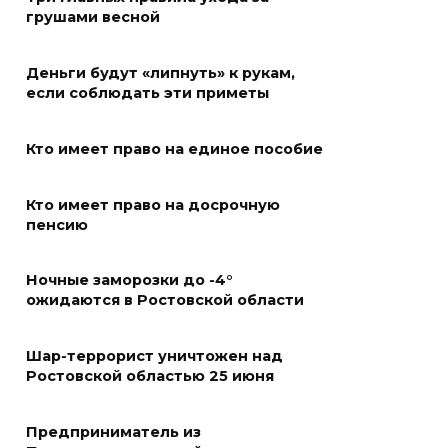
России
грушами весной
05 августа 2026 18:30
Деньги будут «липнуть» к рукам,
если соблюдать эти приметы
Огненный шторм во дворе
05 августа 2026 18:29
Кто имеет право на единое пособие
Подготовка к школе
Кто имеет право на досрочную
пенсию
05 августа 2026 18:27
Ночные заморозки до -4°
Жеребьевка политических
ожидаются в Ростовской области
партий
05 августа 2026 18:25
Шар-террорист уничтожен над
Ростовской областью 25 июня
АЗС работают в штатном
режиме
Предприниматель из