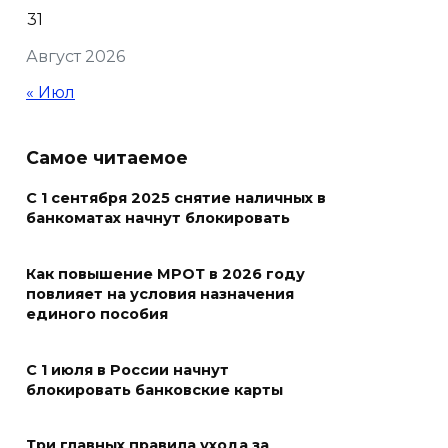
31
В Ростовской области более
Август 2026
2000 жителей бесплатно
осваивают новые профессии
« Июл
07 августа 2026 18:38
Самое читаемое
Бесплатные путевки для 17
тысяч детей: в Ростовской
С 1 сентября 2025 снятие наличных в
банкоматах начнут блокировать
области продолжается
оздоровительная кампания
Как повышение МРОТ в 2026 году
07 августа 2026 18:30
повлияет на условия назначения
единого пособия
Судьба аварийного особняка
в донской столице
С 1 июля в России начнут
блокировать банковские карты
07 августа 2026 18:28
Три главных правила ухода за