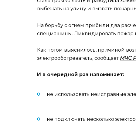
стала громко лаять и разбудила хозя
выбежать на улицу и вызвать пожарны
На борьбу с огнем прибыли два расче
спецмашины. Ликвидировать пожар п
Как потом выяснилось, причиной воз
электрообогреватель, сообщает
МЧС Р
И в очередной раз напоминает:
не использовать неисправные эл
не подключать несколько электро