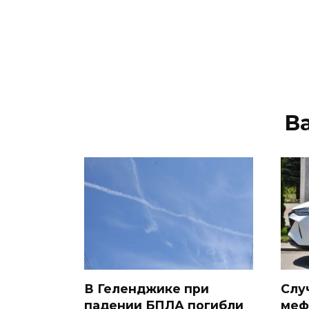
В
В Геленджике при
Слу
падении БПЛА погибли
меф