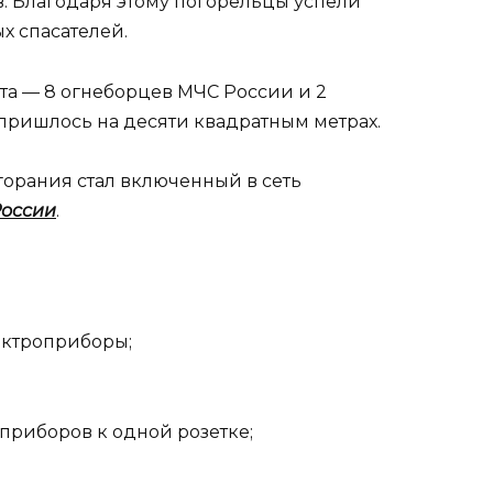
ев. Благодаря этому погорельцы успели
х спасателей.
та — 8 огнеборцев МЧС России и 2
ришлось на десяти квадратным метрах.
горания стал включенный в сеть
оссии
.
ектроприборы;
приборов к одной розетке;