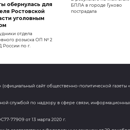
ты обернулась для
БПЛА в городе Гуково
еля Ростовской
пострадала
асти уголовным
ом
удники отдела
овного розыска ОП № 2
 России по г.
 (официальный сайт общественно-политической газеты 
ной службой по надзору в сфере связи, информационных
77-77909 от 13 марта 2020 г.