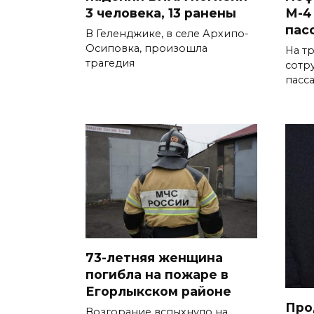
3 человека, 13 ранены
М-4
пас
В Геленджике, в селе Архипо-
Осиповка, произошла
На т
трагедия
сотр
пасс
73-летняя женщина
погибла на пожаре в
Егорлыкском районе
Про
Возгорание вспыхнуло на