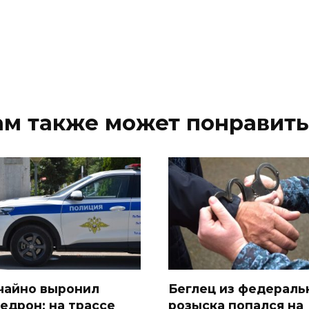
ам также может понравить
чайно выронил
Беглец из федераль
едрон: на трассе
розыска попался на