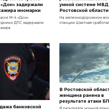
 «Дон» задержали
умной системе МВД
сажира иномарки
Ростовской области
рассе М-4 «Дон»
На железнодорожном вок
удники ДПС задержали
станции Шахтная сработа
ажира
В Ростовской облас
женщина ранена в
результате атаки Б
дажа банковской
В результате ночной атак