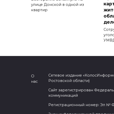
кар
улице Донской в одной из
жит
квартир
обл
дел
Сотр
угол
УМВД
Сетевое издание «КолосИнформ»
О
Ростовской области)
нас
Сайт зарегистрирован Федераль
коммуникаций
Регистрационный номер: Эл № ФС