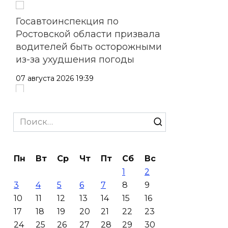
Госавтоинспекция по
Ростовской области призвала
водителей быть осторожными
из-за ухудшения погоды
07 августа 2026 19:39
Сап-фестиваль, ночной забег
и турниры: как в Ростове
Search
отметят День физкультурника
for:
07 августа 2026 19:19
Пн
Вт
Ср
Чт
Пт
Сб
Вс
1
2
В Таганроге из-за аварии
3
4
5
6
7
8
9
отключили свет на четырех
10
11
12
13
14
15
16
улицах
17
18
19
20
21
22
23
07 августа 2026 18:42
24
25
26
27
28
29
30