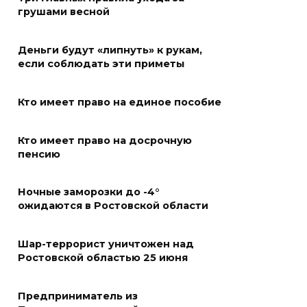
«Метеор» «Андрей Байков»
грушами весной
07 августа 2026 18:25
Деньги будут «липнуть» к рукам,
Меры поддержки после ЧС
если соблюдать эти приметы
07 августа 2026 17:48
Кто имеет право на единое пособие
На Дону обсудили
Кто имеет право на досрочную
взаимодействие участников
пенсию
избирательного процесса в
период ЕДГ-2026
Ночные заморозки до -4°
07 августа 2026 17:14
ожидаются в Ростовской области
В Ростове доходный дом
Шар-террорист уничтожен над
Емельяновых на Большой
Ростовской областью 25 июня
Садовой, 94, обследуют
специалисты
Предприниматель из