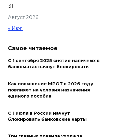
Кондиционеры создают
31
перегрузку: ростовчан
Август 2026
предупредили о рисках
отключения электроэнергии
« Июл
05 августа 2026 18:37
Самое читаемое
Зарядка со стражем порядка
С 1 сентября 2025 снятие наличных в
05 августа 2026 18:35
банкоматах начнут блокировать
Молодые инженеры
Как повышение МРОТ в 2026 году
повлияет на условия назначения
05 августа 2026 18:32
единого пособия
По пути к большой трассе
С 1 июля в России начнут
05 августа 2026 18:32
блокировать банковские карты
Футбольный разгром в Кубке
Три главных правила ухода за