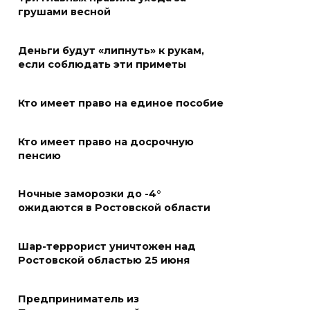
России
грушами весной
05 августа 2026 18:30
Деньги будут «липнуть» к рукам,
если соблюдать эти приметы
Огненный шторм во дворе
05 августа 2026 18:29
Кто имеет право на единое пособие
Подготовка к школе
Кто имеет право на досрочную
пенсию
05 августа 2026 18:27
Ночные заморозки до -4°
Жеребьевка политических
ожидаются в Ростовской области
партий
05 августа 2026 18:25
Шар-террорист уничтожен над
Ростовской областью 25 июня
АЗС работают в штатном
режиме
Предприниматель из