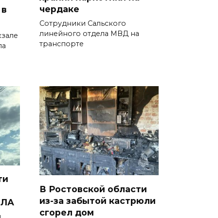
чердаке
 в
05 августа 2026 18:04
Сотрудники Сальского
линейного отдела МВД на
зале
Ростовский врач подготовил
транспорте
ла
памятку по действиям при
беспилотной опасности
05 августа 2026 17:34
Регистрация открыта:
фестиваль инклюзивного
добровольчества «Я
чувствую» пройдет на Дону
05 августа 2026 17:20
ти
Донская инициатива:
В Ростовской области
из-за забытой кастрюли
получать лечебное питание
ПЛА
сгорел дом
для инвалидов станет проще
и