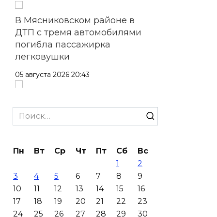
В Мясниковском районе в
ДТП с тремя автомобилями
погибла пассажирка
легковушки
05 августа 2026 20:43
Более 11,5 тысячи домов
Ростовской области перешли
Search
в чаты в мессенджере MAX
for:
05 августа 2026 19:13
Пн
Вт
Ср
Чт
Пт
Сб
Вс
1
2
В Ростовской области
3
4
5
6
7
8
9
пропала 17-летняя девушка
10
11
12
13
14
15
16
05 августа 2026 19:03
17
18
19
20
21
22
23
24
25
26
27
28
29
30