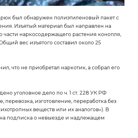
брюк был обнаружен полиэтиленовый пакет с
ния. Изъятый материал был направлен на
это части наркосодержащего растения конопля,
бщий вес изъятого составил около 25
л, что не приобретал наркотик, а собрал его
но уголовное дело по ч. 1 ст. 228 УК РФ
, перевозка, изготовление, переработка без
сихотропных веществ или их аналогов»). В
ана подписка о невыезде и надлежащем