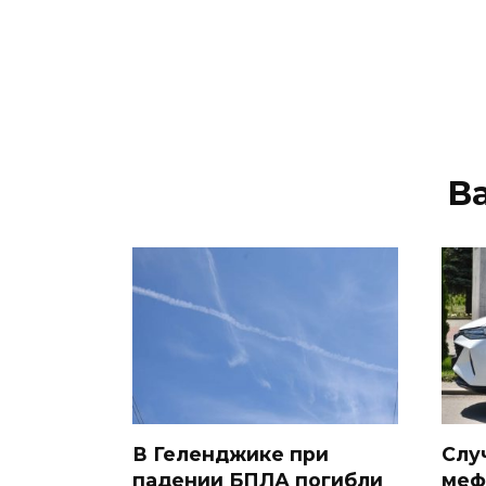
В
В Геленджике при
Слу
падении БПЛА погибли
меф