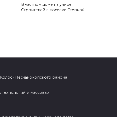
В частном доме на улице
05 августа 2026 17:18
Строителей в поселке Степной
Пламя не пощадило ничего:
фото с мест ночных пожаров в
Ростове
05 августа 2026 17:09
Пробка длиной в 10 км
сковала движение на М-4
«Дон» под Шахтами
«Колос» Песчанокопского района
05 августа 2026 17:06
 технологий и массовых
Сосуды лучше, чем у
сорокалетних: врачи спасли
столетнюю ростовчанку с
острым коронарным