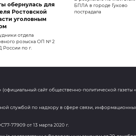
ты обернулась для
БПЛА в городе Гуково
еля Ростовской
пострадала
асти уголовным
ом
удники отдела
овного розыска ОП № 2
 России по г.
 (официальный сайт общественно-политической газеты 
ной службой по надзору в сфере связи, информационных
77-77909 от 13 марта 2020 г.