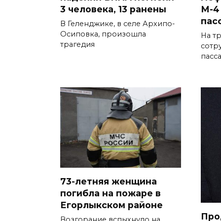
3 человека, 13 ранены
М-4
пас
В Геленджике, в селе Архипо-
Осиповка, произошла
На т
трагедия
сотр
пасс
73-летняя женщина
погибла на пожаре в
Егорлыкском районе
Про
Возгорание вспыхнуло на