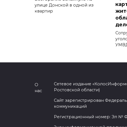
кар
улице Донской в одной из
жит
квартир
обл
дел
Сотр
угол
УМВД
Сетевое издание «КолосИнформ»
О
Ростовской области)
нас
Сайт зарегистрирован Федераль
коммуникаций
Регистрационный номер: Эл № ФС