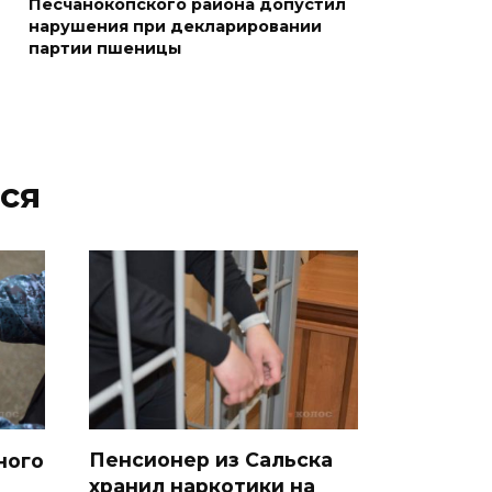
Песчанокопского района допустил
05 августа 2026 18:21
нарушения при декларировании
партии пшеницы
Четыре новые школы
откроются в Ростовской
области 1 сентября
05 августа 2026 18:16
ся
По итогам регионального
этапа премии
#МЫВМЕСТЕ-2026 на Дону
победителями признаны 29
проектов
05 августа 2026 18:06
К соглашению о наблюдении
за выборами в Госдуму
Пенсионер из Сальска
ного
хранил наркотики на
присоединились 8 партий