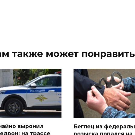
ам также может понравить
чайно выронил
Беглец из федераль
едрон: на трассе
розыска попался на