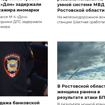
 «Дон» задержали
умной системе МВД
сажира иномарки
Ростовской области
рассе М-4 «Дон»
На железнодорожном вок
удники ДПС задержали
станции Шахтная сработа
ажира
В Ростовской облас
женщина ранена в
результате атаки Б
дажа банковской
В результате ночной атак