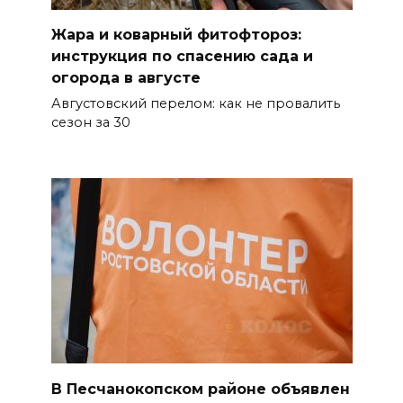
на Ростовскую область
надвигаются ливни с градом
Жара и коварный фитофтороз:
инструкция по спасению сада и
07 августа 2026 13:59
огорода в августе
Августовский перелом: как не провалить
В Общественной палате
сезон за 30
предложили сократить
рабочий день из-за жары
07 августа 2026 13:43
Памятник Ермаку в
Новочеркасске перекрасили в
черный цвет – общественники
бьют тревогу
07 августа 2026 13:38
Мем с Путиным, российские
В Песчанокопском районе объявлен
лекарства и уникальные