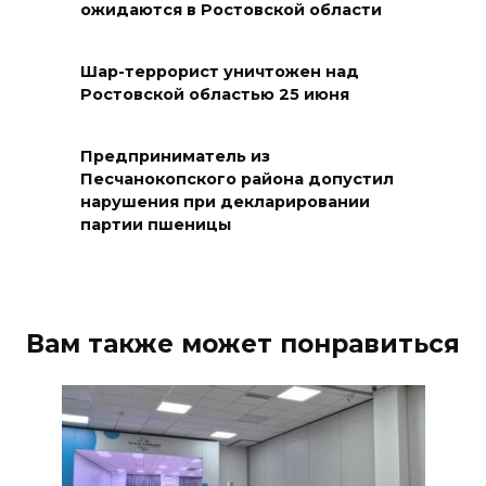
ожидаются в Ростовской области
В Ростове доходный дом
Емельяновых на Большой
Шар-террорист уничтожен над
Ростовской областью 25 июня
Садовой, 94, обследуют
специалисты
Предприниматель из
07 августа 2026 17:03
Песчанокопского района допустил
нарушения при декларировании
Бетон и влага: эксперт ЮФУ
партии пшеницы
объяснил, почему
ростовчанам тяжело
переносить жару
Вам также может понравиться
07 августа 2026 16:30
ВСЕ КАК ЕСТЬ. Исчезающая
Украина. Страна вдов и
сирот...