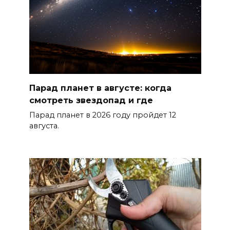
07 августа 2026 14:28
Раскаленный август
07 августа 2026 14:28
Парад планет в августе: когда
До 120 человек на борту:
смотреть звездопад и где
новому «Метеору» присвоили
имя «Андрей Байков»
Парад планет в 2026 году пройдет 12
августа.
07 августа 2026 14:25
Миграционная ситуация на
Дону
07 августа 2026 14:20
Штормовое предупреждение: