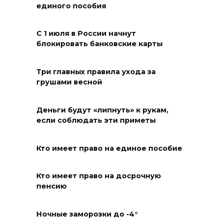
единого пособия
Судьба аварийного особняка
в донской столице
С 1 июля в России начнут
блокировать банковские карты
07 августа 2026 18:28
«Метеор» «Андрей Байков»
Три главных правила ухода за
грушами весной
07 августа 2026 18:25
Деньги будут «липнуть» к рукам,
Меры поддержки после ЧС
если соблюдать эти приметы
07 августа 2026 17:48
Кто имеет право на единое пособие
На Дону обсудили
взаимодействие участников
Кто имеет право на досрочную
избирательного процесса в
пенсию
период ЕДГ-2026
Ночные заморозки до -4°
07 августа 2026 17:14