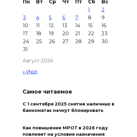
Пн
Вт
Ср
Чт
Пт
Сб
Вс
1
2
В Таганроге из-за аварии
3
4
5
6
7
8
9
отключили свет на четырех
10
11
12
13
14
15
16
улицах
17
18
19
20
21
22
23
07 августа 2026 18:42
24
25
26
27
28
29
30
31
В Ростовской области более
Август 2026
2000 жителей бесплатно
осваивают новые профессии
« Июл
07 августа 2026 18:38
Самое читаемое
Бесплатные путевки для 17
тысяч детей: в Ростовской
С 1 сентября 2025 снятие наличных в
банкоматах начнут блокировать
области продолжается
оздоровительная кампания
Как повышение МРОТ в 2026 году
07 августа 2026 18:30
повлияет на условия назначения