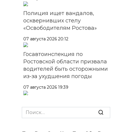
Полиция ищет вандалов,
осквернивших стелу
«Освободителям Ростова»
07 августа 2026 20:12
Госавтоинспекция по
Ростовской области призвала
водителей быть осторожными
из-за ухудшения погоды
07 августа 2026 19:39
Сап-фестиваль, ночной забег
и турниры: как в Ростове
Search
отметят День физкультурника
for:
07 августа 2026 19:19