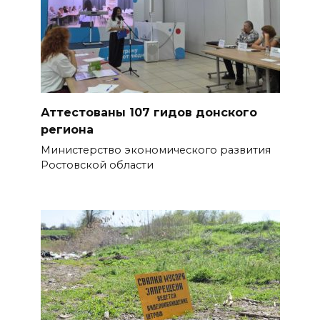
07 августа 2026 16:11
В Чертковском районе
ремонтируют 2,85 км дороги к
трем хуторам по нацпроекту
07 августа 2026 15:50
Аттестованы 107 гидов донского
региона
Через 23 года Ростов может
Министерство экономического развития
стать городом с населением
Ростовской области
под 2 млн человек
07 августа 2026 15:22
В Ростове на озере Лесном
утонул 43-летний мужчина
07 августа 2026 15:06