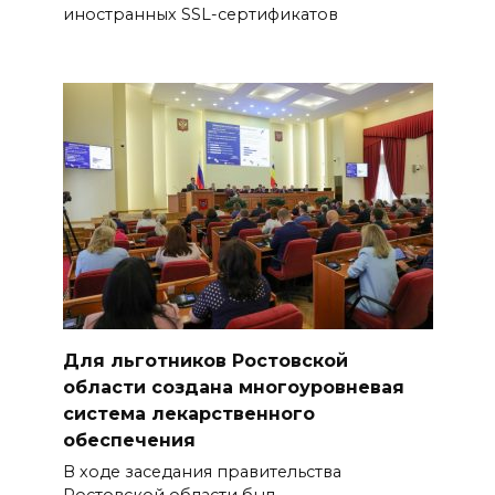
иностранных SSL-сертификатов
06 августа 2026 18:27
Андрей Фатеев: Театр Чехова
в Таганроге откроет 200-й
сезон в обновленном здании
в сентябре 2027 года
06 августа 2026 18:27
Наблюдатели готовятся к
выборам
06 августа 2026 18:25
Для льготников Ростовской
области создана многоуровневая
Материальная помощь
система лекарственного
пострадавшим при атаке
обеспечения
БПЛА на Кубани
В ходе заседания правительства
Ростовской области был