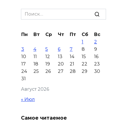
Дону зафиксировали 7 ДТП
Search
07 августа 2026 08:42
for:
Сотни БПЛА подавили над
Пн
Вт
Ср
Чт
Пт
Сб
Вс
территориями РФ за ночь
1
2
07 августа 2026 08:33
3
4
5
6
7
8
9
10
11
12
13
14
15
16
Мужчина утонул на озере в
17
18
19
20
21
22
23
Ростове
24
25
26
27
28
29
30
31
07 августа 2026 07:34
Август 2026
Жара не отступает от Ростова
« Июл
07 августа 2026 07:15
Самое читаемое
Над тремя районами
Ростовской области сбили 20