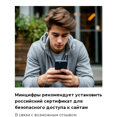
Юрий Слюсарь поздравил
донских строителей с
профессиональным
праздником и вручил
награды
06 августа 2026 18:35
Осторожно! Падение
кирпичей
06 августа 2026 18:30
Выставка «По городам и
весям»
Минцифры рекомендует установить
российский сертификат для
06 августа 2026 18:29
безопасного доступа к сайтам
В связи с возможным отзывом
Развитие спорта на Дону