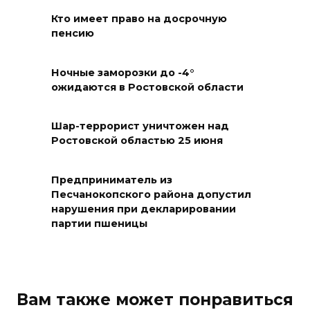
Кто имеет право на досрочную
06 августа 2026 20:56
пенсию
Перспективы недвижимости
Ночные заморозки до -4°
06 августа 2026 20:11
ожидаются в Ростовской области
В Ворошиловском районе
Шар-террорист уничтожен над
Ростова произошло
Ростовской областью 25 июня
аварийное отключение света
06 августа 2026 19:33
Предприниматель из
Песчанокопского района допустил
нарушения при декларировании
Шахбокс, падел и пилон: в
партии пшеницы
Ростовской области
зарегистрировали новые
виды спорта
06 августа 2026 19:30
Вам также может понравиться