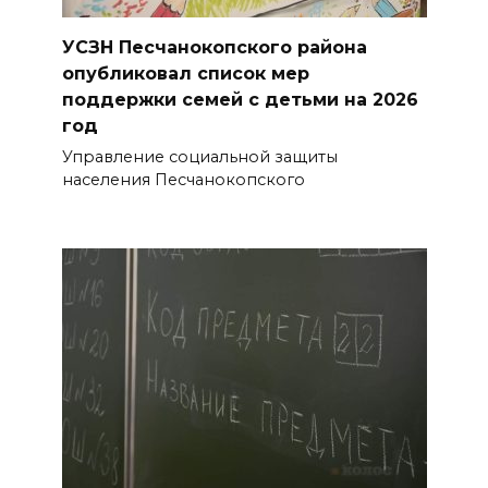
подозреваемому в поджоге
на АЗС заполняли две
УСЗН Песчанокопского района
емкости на 1000 л
опубликовал список мер
поддержки семей с детьми на 2026
06 августа 2026 15:35
год
Управление социальной защиты
Десятки социальных
населения Песчанокопского
инициатив из Ростовской
области за 5 лет воплотились
в федеральные законы
БОЛЬШЕ НОВОСТЕЙ