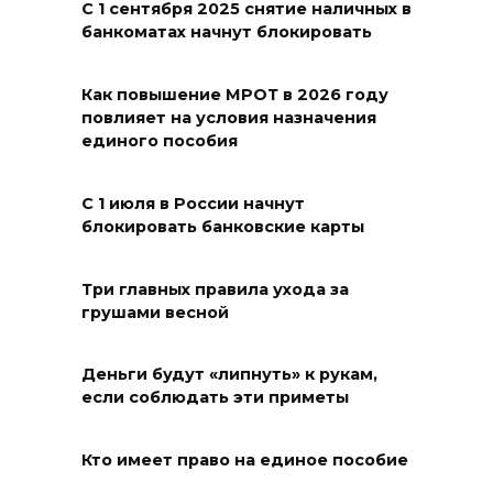
С 1 сентября 2025 снятие наличных в
БПЛА
банкоматах начнут блокировать
06 августа 2026 23:00
Как повышение МРОТ в 2026 году
повлияет на условия назначения
Угостите странников и
единого пособия
послушайте их рассказы:
приметы на 7 августа
С 1 июля в России начнут
06 августа 2026 22:32
блокировать банковские карты
В Ростове ликвидируют
Три главных правила ухода за
подвальные котельные и
грушами весной
обновят теплосети
06 августа 2026 21:18
Деньги будут «липнуть» к рукам,
если соблюдать эти приметы
Вся акватория в цветах:
вблизи донской набережной
Кто имеет право на единое пособие
распустились кувшинки