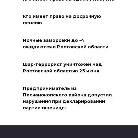
нечем: как ростовчане
спасают доходный дом
Рувинского от запустения
Кто имеет право на досрочную
пенсию
08 августа 2026 14:04
Ночные заморозки до -4°
В Волгодонске мужчина
ожидаются в Ростовской области
поджег газ в квартире
бывшей жены, эвакуированы
Шар-террорист уничтожен над
7 человек
Ростовской областью 25 июня
08 августа 2026 13:19
Предприниматель из
Юрий Слюсарь поздравил
Песчанокопского района допустил
нарушения при декларировании
жителей Ростовской области
партии пшеницы
с Днем физкультурника
08 августа 2026 10:49
Ростовчане оказались среди