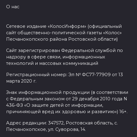
О нас
эвакуированных с пляжа в
Новороссийске
Сетевое издание «КолосИнформ» (официальный
08 августа 2026 10:40
сайт общественно-политической газеты «Колос»
Песчанокопского района Ростовской области)
В Ростовской области
ликвидировали 16
Сайт зарегистрирован Федеральной службой по
надзору в сфере связи, информационных
техногенных пожаров и 30
технологий и массовых коммуникаций
возгораний растительности
Регистрационный номер: Эл № ФС77-77909 от 13
08 августа 2026 10:35
марта 2020 г.
В Ростовской области
Знак информационной продукции (в соответствии
с Федеральным законом от 29 декабря 2010 года N
объявили штормовое
436-ФЗ «О защите детей от информации,
предупреждение из-за
причиняющей вред их здоровью и развитию») 16+.
высокого риска пожаров
Адрес редакции: 347572, Ростовская область, с.
08 августа 2026 09:32
Песчанокопское, ул. Суворова, 14.