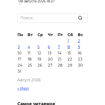
08 августа 2026 18:37
На трассе Р-280 «Новороссия»
Search
водителей будут
for:
предупреждать об угрозе
БПЛА по радио
Пн
Вт
Ср
Чт
Пт
Сб
Вс
08 августа 2026 18:15
1
2
3
4
5
6
7
8
9
На Дону обсудили вопросы
10
11
12
13
14
15
16
повышения доступности
17
18
19
20
21
22
23
медицинской помощи с
24
25
26
27
28
29
30
участием федеральных
31
экспертов
Август 2026
08 августа 2026 17:40
« Июл
В Новочеркасске построят
новую модульную котельную
Самое читаемое