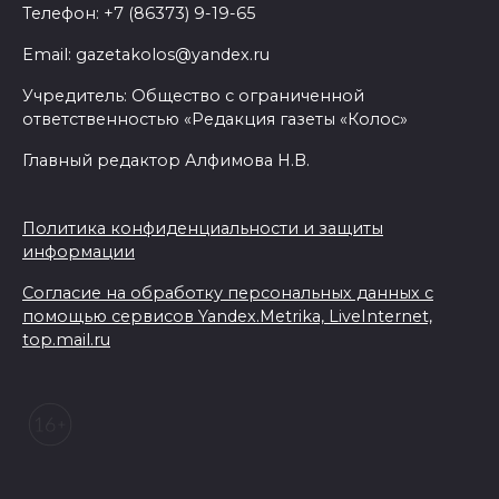
Телефон: +7 (86373) 9-19-65
Утром над акваторией
Азовского моря сбили
Email: gazetakolos@yandex.ru
вражеские БПЛА
Учредитель: Общество с ограниченной
08 августа 2026 09:29
ответственностью «Редакция газеты «Колос»
Главный редактор Алфимова Н.В.
Аномальная жара до +40 °C
накроет Ростов-на-Дону 8
Политика конфиденциальности и защиты
августа
информации
08 августа 2026 09:23
Согласие на обработку персональных данных с
помощью сервисов Yandex.Metrika, LiveInternet,
Ночью дежурными силами
top.mail.ru
ПВО перехвачены и
уничтожены 397 украинских
беспилотников
08 августа 2026 09:19