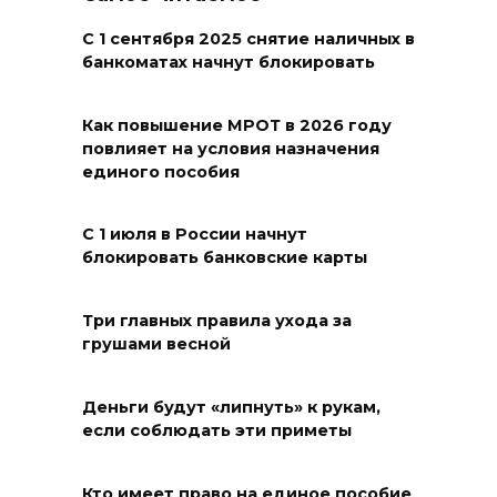
и благоустроят проспект
Платовский
С 1 сентября 2025 снятие наличных в
банкоматах начнут блокировать
08 августа 2026 17:18
Как повышение МРОТ в 2026 году
Это стало нашей традицией:
повлияет на условия назначения
ростовчане установили
единого пособия
самодельные поилки для
бездомных животных
С 1 июля в России начнут
блокировать банковские карты
08 августа 2026 16:56
Журналисты «ДОН 24» вышли
Три главных правила ухода за
грушами весной
на субботник в парке
Островского
Деньги будут «липнуть» к рукам,
08 августа 2026 15:59
если соблюдать эти приметы
Сносить нельзя, сохранять
Кто имеет право на единое пособие