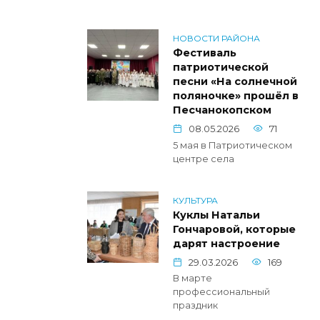
НОВОСТИ РАЙОНА
Фестиваль
патриотической
песни «На солнечной
поляночке» прошёл в
Песчанокопском
08.05.2026
71
5 мая в Патриотическом
центре села
КУЛЬТУРА
Куклы Натальи
Гончаровой, которые
дарят настроение
29.03.2026
169
В марте
профессиональный
праздник