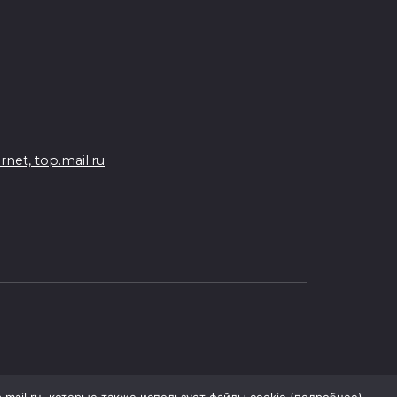
Бесплатные путевки для 17
тысяч детей: в Ростовской
области продолжается
оздоровительная кампания
07 августа 2026 18:30
Судьба аварийного особняка
et, top.mail.ru
в донской столице
07 августа 2026 18:28
«Метеор» «Андрей Байков»
07 августа 2026 18:25
Меры поддержки после ЧС
07 августа 2026 17:48