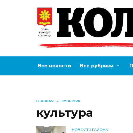
Перейти
к
содержанию
Все новости
Все рубрики
П
ГЛАВНАЯ
»
КУЛЬТУРА
культура
НОВОСТИ РАЙОНА