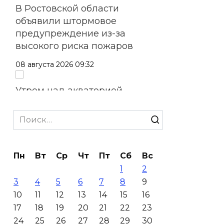
В Ростовской области
объявили штормовое
предупреждение из-за
высокого риска пожаров
08 августа 2026 09:32
Утром над акваторией
Азовского моря сбили
вражеские БПЛА
Search
for:
08 августа 2026 09:29
Пн
Вт
Ср
Чт
Пт
Сб
Вс
Аномальная жара до +40 °C
1
2
накроет Ростов-на-Дону 8
3
4
5
6
7
8
9
августа
10
11
12
13
14
15
16
08 августа 2026 09:23
17
18
19
20
21
22
23
24
25
26
27
28
29
30