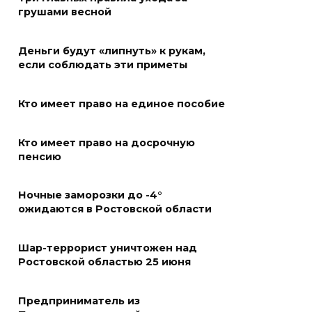
грушами весной
В Железнодорожном районе
Ростова-на-Дону на сутки
Деньги будут «липнуть» к рукам,
отключат воду из-за
если соблюдать эти приметы
капремонта сетей
07 августа 2026 20:32
Кто имеет право на единое пособие
Полиция ищет вандалов,
Кто имеет право на досрочную
осквернивших стелу
пенсию
«Освободителям Ростова»
Ночные заморозки до -4°
07 августа 2026 20:12
ожидаются в Ростовской области
Госавтоинспекция по
Ростовской области призвала
Шар-террорист уничтожен над
Ростовской областью 25 июня
водителей быть осторожными
из-за ухудшения погоды
Предприниматель из
07 августа 2026 19:39