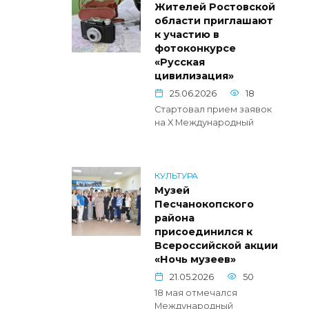
Жителей Ростовской
области приглашают
к участию в
фотоконкурсе
«Русская
цивилизация»
25.06.2026
18
Стартовал прием заявок
на X Международный
КУЛЬТУРА
Музей
Песчанокопского
района
присоединился к
Всероссийской акции
«Ночь музеев»
21.05.2026
50
18 мая отмечался
Международный