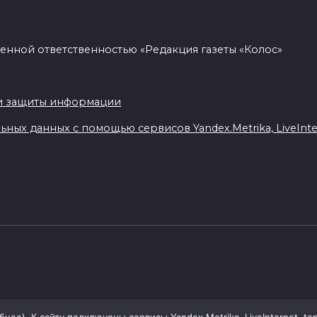
енной ответственностью «Редакция газеты «Колос»
.
и защиты информации
ных данных с помощью сервисов Yandex.Metrika, LiveIntern