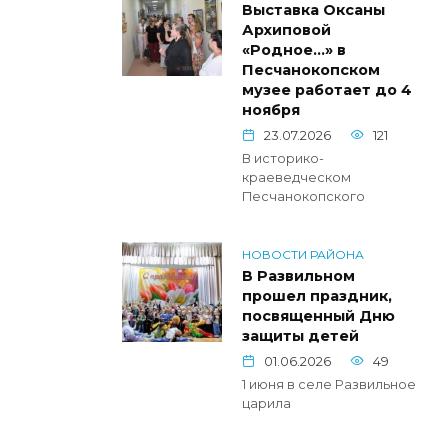
Выставка Оксаны
Архиповой
«Родное…» в
Песчанокопском
музее работает до 4
ноября
23.07.2026
121
В историко-
краеведческом
Песчанокопского
НОВОСТИ РАЙОНА
В Развильном
прошел праздник,
посвященный Дню
защиты детей
01.06.2026
49
1 июня в селе Развильное
царила