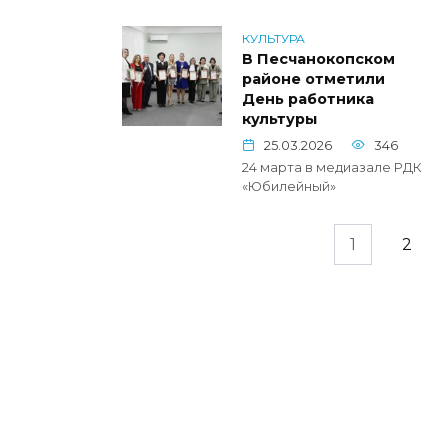
КУЛЬТУРА
В Песчанокопском
районе отметили
День работника
культуры
25.03.2026
346
24 марта в медиазале РДК
«Юбилейный»
Пагинация
1
2
записей