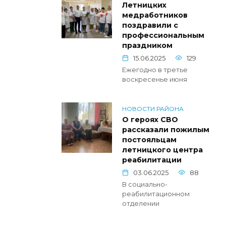
Летницких
медработников
поздравили с
профессиональным
праздником
15.06.2025
129
Ежегодно в третье
воскресенье июня
НОВОСТИ РАЙОНА
О героях СВО
рассказали пожилым
постояльцам
летницкого центра
реабилитации
03.06.2025
88
В социально-
реабилитационном
отделении