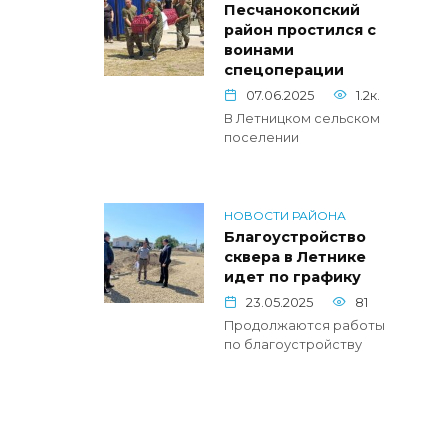
Песчанокопский
район простился с
воинами
спецоперации
07.06.2025
1.2к.
В Летницком сельском
поселении
НОВОСТИ РАЙОНА
Благоустройство
сквера в Летнике
идет по графику
23.05.2025
81
Продолжаются работы
по благоустройству