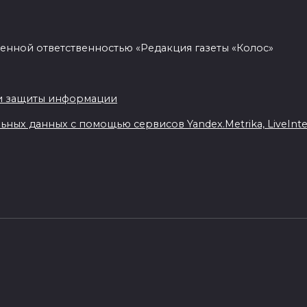
енной ответственностью «Редакция газеты «Колос»
.
и защиты информации
ных данных с помощью сервисов Yandex.Metrika, LiveIntern