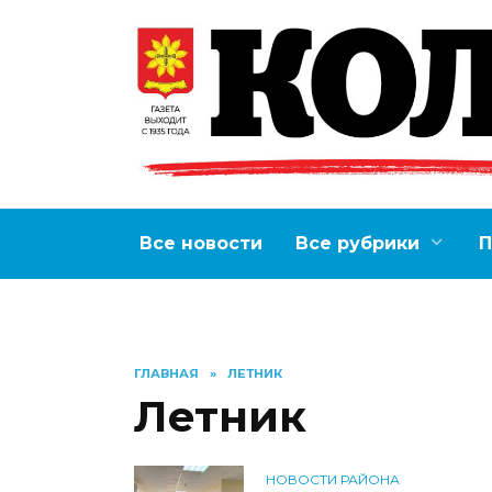
Перейти
к
содержанию
Все новости
Все рубрики
П
ГЛАВНАЯ
»
ЛЕТНИК
Летник
НОВОСТИ РАЙОНА