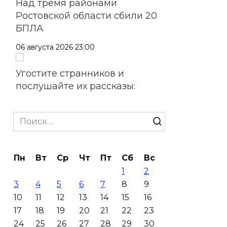
Над тремя районами
Ростовской области сбили 20
БПЛА
06 августа 2026 23:00
Угостите странников и
послушайте их рассказы:
приметы на 7 августа
Search
06 августа 2026 22:32
for:
В Ростове ликвидируют
подвальные котельные и
Пн
Вт
Ср
Чт
Пт
Сб
Вс
обновят теплосети
1
2
3
4
5
6
7
8
9
06 августа 2026 21:18
10
11
12
13
14
15
16
17
18
19
20
21
22
23
Вся акватория в цветах:
24
25
26
27
28
29
30
вблизи донской набережной