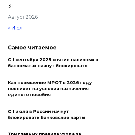
31
распустились кувшинки
Август 2026
06 августа 2026 20:56
« Июл
Перспективы недвижимости
06 августа 2026 20:11
Самое читаемое
С 1 сентября 2025 снятие наличных в
В Ворошиловском районе
банкоматах начнут блокировать
Ростова произошло
аварийное отключение света
Как повышение МРОТ в 2026 году
06 августа 2026 19:33
повлияет на условия назначения
единого пособия
Шахбокс, падел и пилон: в
Ростовской области
С 1 июля в России начнут
зарегистрировали новые
блокировать банковские карты
виды спорта
Три главных правила ухода за