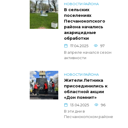
НОВОСТИ РАЙОНА
В сельских
поселениях
Песчанокопского
района начались
акарицидные
обработки
17.04.2025
97
В апреле начался сезон
активности
НОВОСТИ РАЙОНА
Жители Летника
присоединились к
областной акции
«Дон помнит»
13.04.2025
96
В эти дни в
Песчанокопском районе