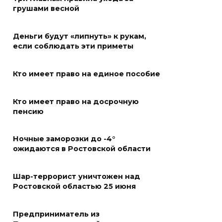
06 августа 2026 19:30
грушами весной
Юрий Слюсарь поздравил
Деньги будут «липнуть» к рукам,
донских строителей с
если соблюдать эти приметы
профессиональным
праздником и вручил
Кто имеет право на единое пособие
награды
06 августа 2026 18:35
Кто имеет право на досрочную
пенсию
Осторожно! Падение
кирпичей
Ночные заморозки до -4°
ожидаются в Ростовской области
06 августа 2026 18:30
Шар-террорист уничтожен над
Выставка «По городам и
Ростовской областью 25 июня
весям»
06 августа 2026 18:29
Предприниматель из