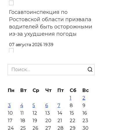
Госавтоинспекция по
Ростовской области призвала
водителей быть осторожными
из-за ухудшения погоды
07 августа 2026 19:39
Сап-фестиваль, ночной забег
и турниры: как в Ростове
Search
отметят День физкультурника
for:
07 августа 2026 19:19
Пн
Вт
Ср
Чт
Пт
Сб
Вс
1
2
В Таганроге из-за аварии
3
4
5
6
7
8
9
отключили свет на четырех
10
11
12
13
14
15
16
улицах
17
18
19
20
21
22
23
07 августа 2026 18:42
24
25
26
27
28
29
30