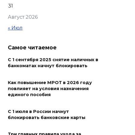
31
В Ростовской области более
Август 2026
2000 жителей бесплатно
осваивают новые профессии
« Июл
07 августа 2026 18:38
Самое читаемое
Бесплатные путевки для 17
тысяч детей: в Ростовской
С 1 сентября 2025 снятие наличных в
банкоматах начнут блокировать
области продолжается
оздоровительная кампания
Как повышение МРОТ в 2026 году
07 августа 2026 18:30
повлияет на условия назначения
единого пособия
Судьба аварийного особняка
в донской столице
С 1 июля в России начнут
блокировать банковские карты
07 августа 2026 18:28
Три главных правила ухода за