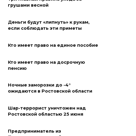
«Метеор» «Андрей Байков»
грушами весной
07 августа 2026 18:25
Деньги будут «липнуть» к рукам,
Меры поддержки после ЧС
если соблюдать эти приметы
07 августа 2026 17:48
Кто имеет право на единое пособие
На Дону обсудили
Кто имеет право на досрочную
взаимодействие участников
пенсию
избирательного процесса в
период ЕДГ-2026
Ночные заморозки до -4°
07 августа 2026 17:14
ожидаются в Ростовской области
В Ростове доходный дом
Шар-террорист уничтожен над
Емельяновых на Большой
Ростовской областью 25 июня
Садовой, 94, обследуют
специалисты
Предприниматель из