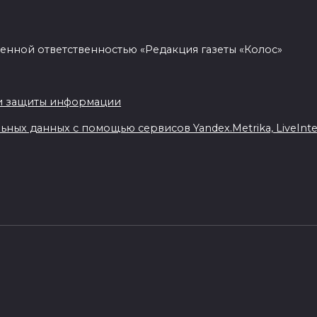
енной ответственностью «Редакция газеты «Колос»
.
и защиты информации
ных данных с помощью сервисов Yandex.Metrika, LiveIntern