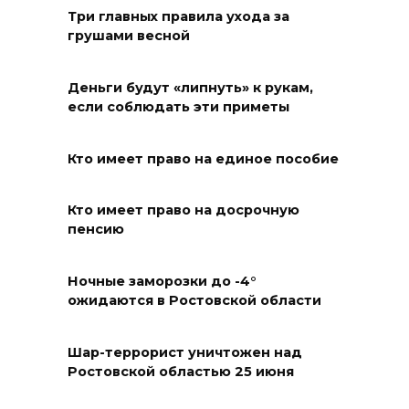
жителей Ростовской области
Три главных правила ухода за
с Днем физкультурника
грушами весной
08 августа 2026 10:49
Деньги будут «липнуть» к рукам,
Ростовчане оказались среди
если соблюдать эти приметы
эвакуированных с пляжа в
Новороссийске
Кто имеет право на единое пособие
08 августа 2026 10:40
Кто имеет право на досрочную
пенсию
В Ростовской области
ликвидировали 16
техногенных пожаров и 30
Ночные заморозки до -4°
ожидаются в Ростовской области
возгораний растительности
08 августа 2026 10:35
Шар-террорист уничтожен над
Ростовской областью 25 июня
В Ростовской области
объявили штормовое