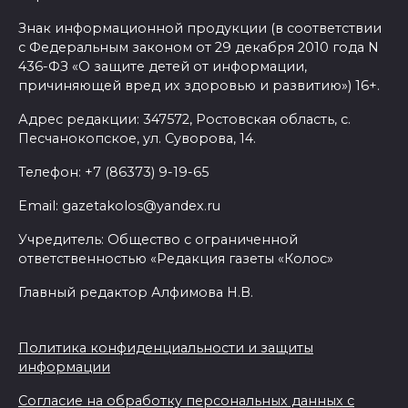
уничтожены 397 украинских
Знак информационной продукции (в соответствии
беспилотников
с Федеральным законом от 29 декабря 2010 года N
436-ФЗ «О защите детей от информации,
08 августа 2026 09:19
причиняющей вред их здоровью и развитию») 16+.
Более 30 БПЛА сбили ночью в
Адрес редакции: 347572, Ростовская область, с.
Песчанокопское, ул. Суворова, 14.
пяти районах Ростовской
области
Телефон: +7 (86373) 9-19-65
07 августа 2026 23:00
Email: gazetakolos@yandex.ru
Учредитель: Общество с ограниченной
Дабы счастье семейное
ответственностью «Редакция газеты «Колос»
сберечь – спрячьте первое
сорванное яблоко: приметы
Главный редактор Алфимова Н.В.
на 8 августа
Политика конфиденциальности и защиты
07 августа 2026 22:04
информации
В Железнодорожном районе
Согласие на обработку персональных данных с