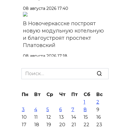
08 августа 2026 17:40
В Новочеркасске построят
новую модульную котельную
и благоустроят проспект
Платовский
08 августа 2026 17:18
Это стало нашей традицией:
Search
ростовчане установили
for:
самодельные поилки для
бездомных животных
Пн
Вт
Ср
Чт
Пт
Сб
Вс
1
2
08 августа 2026 16:56
3
4
5
6
7
8
9
10
11
12
13
14
15
16
Журналисты «ДОН 24» вышли
17
18
19
20
21
22
23
на субботник в парке