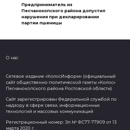
Предприниматель из
предупреждение из-за
Песчанокопского района допустил
высокого риска пожаров
нарушения при декларировании
партии пшеницы
08 августа 2026 09:32
Утром над акваторией
Азовского моря сбили
вражеские БПЛА
О нас
08 августа 2026 09:29
Сетевое издание «КолосИнформ» (официальный
Аномальная жара до +40 °C
сайт общественно-политической газеты «Колос»
накроет Ростов-на-Дону 8
Песчанокопского района Ростовской области)
августа
Сайт зарегистрирован Федеральной службой по
надзору в сфере связи, информационных
08 августа 2026 09:23
технологий и массовых коммуникаций
Ночью дежурными силами
Регистрационный номер: Эл № ФС77-77909 от 13
ПВО перехвачены и
марта 2020 г.