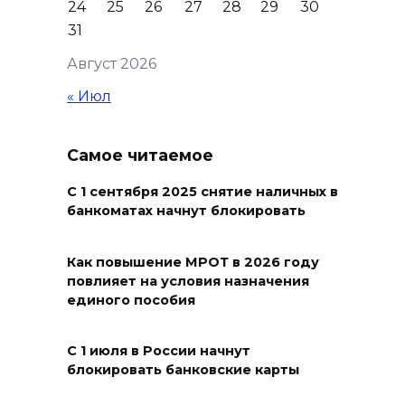
24
25
26
27
28
29
30
Островского
31
08 августа 2026 15:59
Август 2026
Сносить нельзя, сохранять
« Июл
нечем: как ростовчане
спасают доходный дом
Самое читаемое
Рувинского от запустения
08 августа 2026 14:04
С 1 сентября 2025 снятие наличных в
банкоматах начнут блокировать
В Волгодонске мужчина
поджег газ в квартире
Как повышение МРОТ в 2026 году
повлияет на условия назначения
бывшей жены, эвакуированы
единого пособия
7 человек
08 августа 2026 13:19
С 1 июля в России начнут
блокировать банковские карты
Юрий Слюсарь поздравил