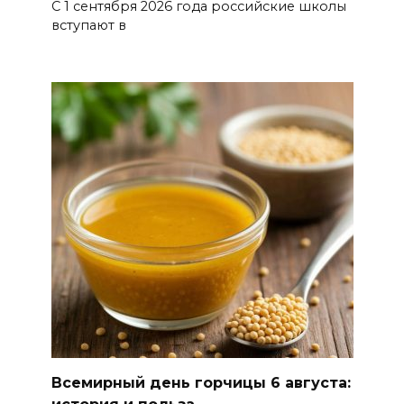
С 1 сентября 2026 года российские школы
перегрузку: ростовчан
вступают в
предупредили о рисках
отключения электроэнергии
05 августа 2026 18:37
Зарядка со стражем порядка
05 августа 2026 18:35
Молодые инженеры
05 августа 2026 18:32
По пути к большой трассе
05 августа 2026 18:32
Всемирный день горчицы 6 августа:
Футбольный разгром в Кубке