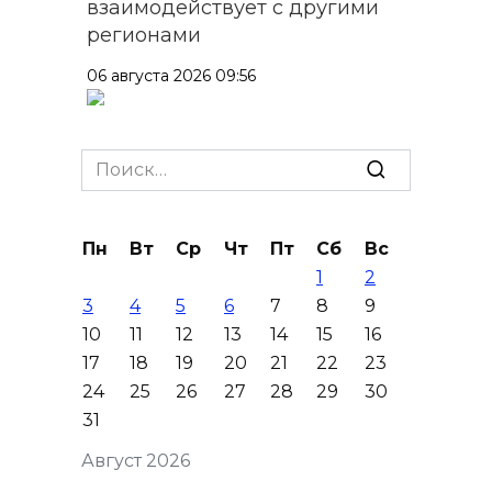
взаимодействует с другими
регионами
06 августа 2026 09:56
В центре Ростова участок
тротуара у дома на Большой
Search
Садовой, 94, огородили
for:
06 августа 2026 09:49
Пн
Вт
Ср
Чт
Пт
Сб
Вс
1
2
В Ростове на проспекте
3
4
5
6
7
8
9
Михаила Нагибина, 14а,
10
11
12
13
14
15
16
завершили ремонт
17
18
19
20
21
22
23
теплотрассы
24
25
26
27
28
29
30
06 августа 2026 08:51
31
Август 2026
Кроссовер врезался в фургон: