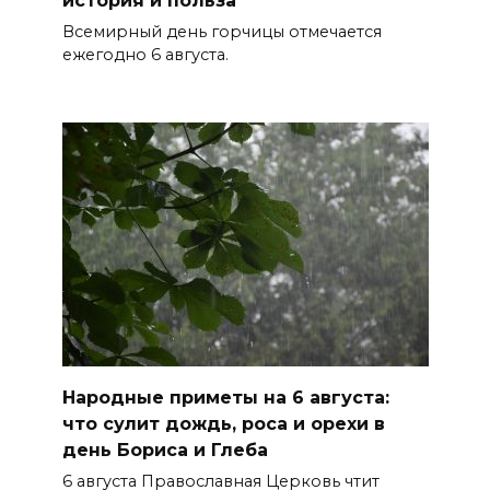
история и польза
России
Всемирный день горчицы отмечается
05 августа 2026 18:30
ежегодно 6 августа.
Огненный шторм во дворе
05 августа 2026 18:29
Подготовка к школе
05 августа 2026 18:27
Жеребьевка политических
партий
05 августа 2026 18:25
Народные приметы на 6 августа:
АЗС работают в штатном
что сулит дождь, роса и орехи в
режиме
день Бориса и Глеба
6 августа Православная Церковь чтит
05 августа 2026 18:21