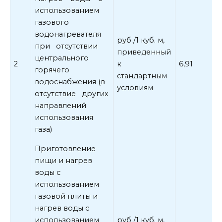
использованием
газового
водонагревателя
руб./1 куб. м,
при отсутствии
приведенный
центрального
2
к
6,91
горячего
стандартным
водоснабжения (в
условиям
отсутствие других
направлений
использования
газа)
Приготовление
пищи и нагрев
воды с
использованием
газовой плиты и
нагрев воды с
использованием
руб./1 куб. м,