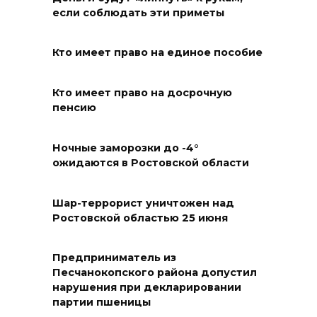
Пересчитайте деньги до
если соблюдать эти приметы
восхода солнца: приметы на 6
августа
Кто имеет право на единое пособие
05 августа 2026 22:34
Кто имеет право на досрочную
В Сальском районе завтра
пенсию
временно отключат воду в
нескольких населенных
Ночные заморозки до -4°
пунктах
ожидаются в Ростовской области
05 августа 2026 22:04
Шар-террорист уничтожен над
Ростовской областью 25 июня
В Ворошиловском районе
Ростова продолжаются
работы по восстановлению
Предприниматель из
электроснабжения
Песчанокопского района допустил
нарушения при декларировании
05 августа 2026 21:11
партии пшеницы