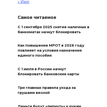
смертельное ДТП в
« Июл
Волгодонске
06 августа 2026 08:27
Самое читаемое
На Дону построят еще 8
С 1 сентября 2025 снятие наличных в
банкоматах начнут блокировать
площадок ГТО в этом году
06 августа 2026 07:47
Как повышение МРОТ в 2026 году
повлияет на условия назначения
Ростов снова прибавляет в
единого пособия
градусах
С 1 июля в России начнут
06 августа 2026 07:00
блокировать банковские карты
Более 20 БПЛА уничтожили
над Ростовской областью
Три главных правила ухода за
грушами весной
05 августа 2026 23:10
Деньги будут «липнуть» к рукам,