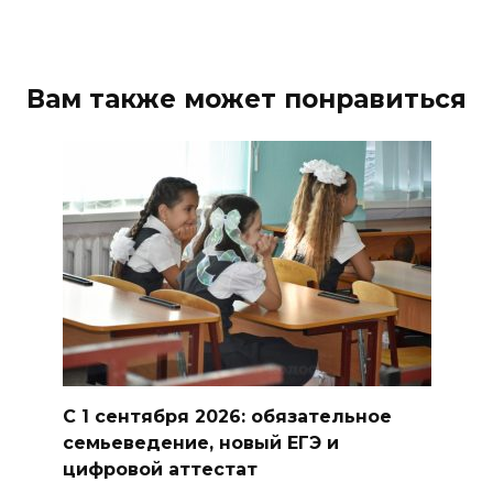
В Мясниковском районе в
ДТП с тремя автомобилями
погибла пассажирка
Вам также может понравиться
легковушки
05 августа 2026 20:43
Более 11,5 тысячи домов
Ростовской области перешли
в чаты в мессенджере MAX
05 августа 2026 19:13
В Ростовской области
пропала 17-летняя девушка
С 1 сентября 2026: обязательное
05 августа 2026 19:03
семьеведение, новый ЕГЭ и
цифровой аттестат
Кондиционеры создают