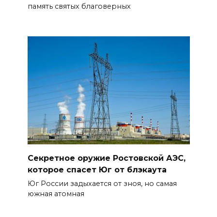
память святых благоверных
Четыре новые школы
откроются в Ростовской
области 1 сентября
05 августа 2026 18:16
По итогам регионального
этапа премии
#МЫВМЕСТЕ-2026 на Дону
победителями признаны 29
проектов
Секретное оружие Ростовской АЭС,
05 августа 2026 18:06
которое спасет Юг от блэкаута
К соглашению о наблюдении
Юг России задыхается от зноя, но самая
южная атомная
за выборами в Госдуму
присоединились 8 партий