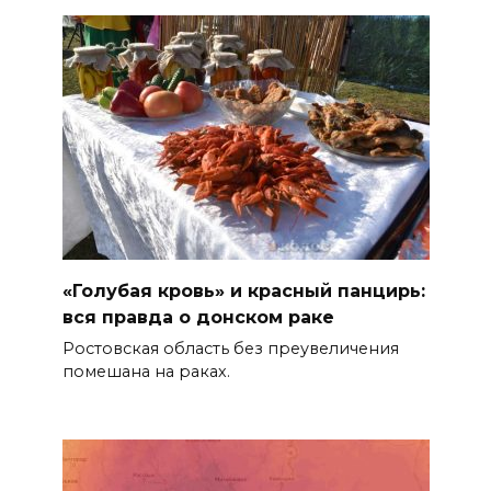
05 августа 2026 18:04
Ростовский врач подготовил
памятку по действиям при
беспилотной опасности
05 августа 2026 17:34
Регистрация открыта:
фестиваль инклюзивного
добровольчества «Я
«Голубая кровь» и красный панцирь:
чувствую» пройдет на Дону
вся правда о донском раке
Ростовская область без преувеличения
БОЛЬШЕ НОВОСТЕЙ
помешана на раках.