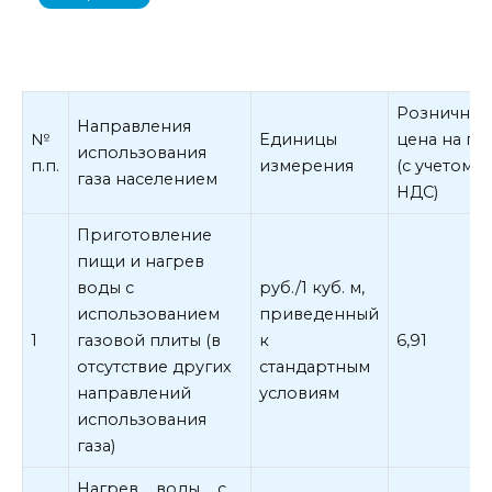
Рознична
Направления
№
Единицы
цена на газ
использования
п.п.
измерения
(с учетом
газа населением
НДС)
Приготовление
пищи и нагрев
воды с
руб./1 куб. м,
использованием
приведенный
1
газовой плиты (в
к
6,91
отсутствие других
стандартным
направлений
условиям
использования
газа)
Нагрев воды с