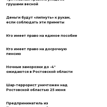
В Батайске в заброшенном
грушами весной
здании произошло короткое
замыкание
Деньги будут «липнуть» к рукам,
07 августа 2026 14:30
если соблюдать эти приметы
Учиться, чтобы работать
Кто имеет право на единое пособие
07 августа 2026 14:28
Кто имеет право на досрочную
пенсию
Раскаленный август
07 августа 2026 14:28
Ночные заморозки до -4°
ожидаются в Ростовской области
До 120 человек на борту:
новому «Метеору» присвоили
Шар-террорист уничтожен над
имя «Андрей Байков»
Ростовской областью 25 июня
07 августа 2026 14:25
Предприниматель из