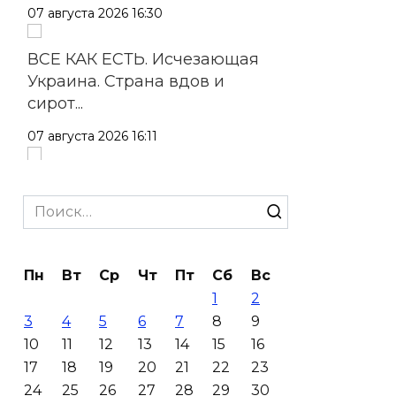
07 августа 2026 16:30
ВСЕ КАК ЕСТЬ. Исчезающая
Украина. Страна вдов и
сирот...
07 августа 2026 16:11
В Чертковском районе
ремонтируют 2,85 км дороги к
Search
трем хуторам по нацпроекту
for:
07 августа 2026 15:50
Пн
Вт
Ср
Чт
Пт
Сб
Вс
1
2
Через 23 года Ростов может
3
4
5
6
7
8
9
стать городом с населением
10
11
12
13
14
15
16
под 2 млн человек
17
18
19
20
21
22
23
07 августа 2026 15:22
24
25
26
27
28
29
30